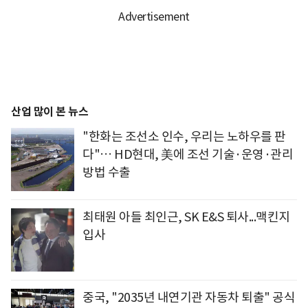
산업 많이 본 뉴스
"한화는 조선소 인수, 우리는 노하우를 판
다"… HD현대, 美에 조선 기술·운영·관리
방법 수출
최태원 아들 최인근, SK E&S 퇴사...맥킨지
입사
중국, "2035년 내연기관 자동차 퇴출" 공식