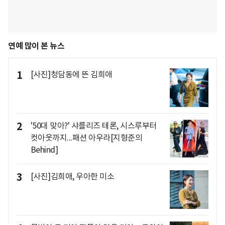
연예 많이 본 뉴스
1
[사진]청담동에 뜬 김희애
2
'50대 맞아?' 샤를리즈 테론, 시스루부터
컷아웃까지...패션 아우라[지형준의
Behind]
3
[사진]김희애, 우아한 미소