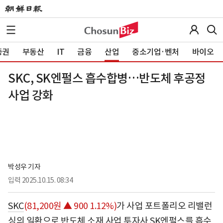
증권
부동산
IT
금융
산업
중소기업·벤처
바이오
SKC, SK엔펄스 흡수합병…반도체 후공정
사업 강화
박성우 기자
입력
2025.10.15. 08:34
SKC
(81,200원 ▲ 900 1.12%)
가 사업 포트폴리오 리밸런
싱의 일환으로 반도체 소재 사업 투자사 SK엔펄스를 흡수