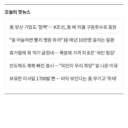
오늘의 핫뉴스
美 방산 기업도 '깜짝'… K조선, 美 배 띄울 구원투수로 등장
"말 어눌하면 빨리 병원 와라" 韓 매년 10만명 걸리는 질환
휴가철에 회 먹기 글렀네… 폭염에 가격 치솟은 '국민 횟감'
반도체도 쭉쭉 빠진 증시… "외인이 우리 희망" 말 나온 이유
보유한 미사일 1700발 뿐… 바닥 보인다는 美 무기고 '위태'