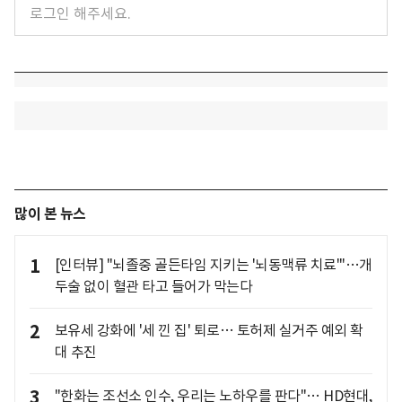
많이 본 뉴스
1
[인터뷰] "뇌졸중 골든타임 지키는 '뇌동맥류 치료'"…개
두술 없이 혈관 타고 들어가 막는다
2
보유세 강화에 '세 낀 집' 퇴로… 토허제 실거주 예외 확
대 추진
3
"한화는 조선소 인수, 우리는 노하우를 판다"… HD현대,