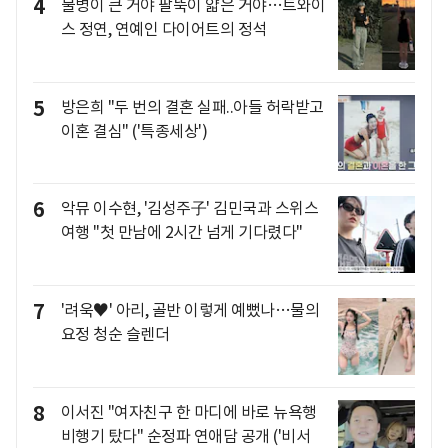
4
물병이 큰 거야 팔뚝이 얇은 거야…트와이
스 정연, 연예인 다이어트의 정석
5
방은희 "두 번의 결혼 실패..아들 허락받고
이혼 결심" ('특종세상')
6
악뮤 이수현, '김성주子' 김민국과 스위스
여행 "첫 만남에 2시간 넘게 기다렸다"
7
'려욱♥' 아리, 골반 이렇게 예뻤나…물의
요정 청순 슬렌더
8
이서진 "여자친구 한 마디에 바로 뉴욕행
비행기 탔다" 순정파 연애담 공개 ('비서