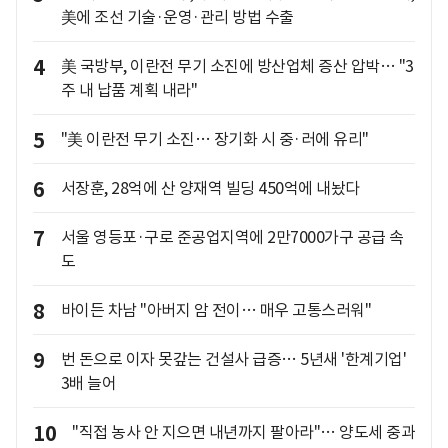
美에 조선 기술·운영·관리 방법 수출
4
美 국방부, 이란전 무기 소진에 방산업체 증산 압박… "3
주 내 납품 계획 내라"
5
"美 이란전 무기 소진… 장기화 시 중·러에 유리"
6
서장훈, 28억에 산 양재역 빌딩 450억에 내놨다
7
서울 영등포·구로 준공업지역에 2만7000가구 공급 속
도
8
바이든 차남 "아버지 암 전이… 매우 고통스러워"
9
번 돈으로 이자 못갚는 건설사 급증… 5년새 '한계기업'
3배 늘어
10
"직접 농사 안 지으면 내년까지 팔아라"… 양도세 중과