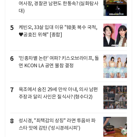
여사장, 경찰관 남편도 한통속? (실화탐사
대)
5
케빈오, 33살 입대 이유 "韓美 복수 국적,
♥공효진 위해" [종합]
6
'인종차별 논란' 여파? 키스오브라이프, 돌
연 KCON LA 공연 불참 결정
7
욕조에서 숨진 29세 만삭 아내, 의사 남편
주장과 달리 사인은 질식사? (형수다2)
8
성시경, "죄책감의 상징" 라면 투움바 파
스타 맛에 감탄 ('성시경레시피')