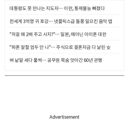
대통령도 못 만나는 지도자… 이란, 통제불능 빠졌다
전세계 3억명 귀 호강… 넷플릭스급 돌풍 일으킨 음악 앱
"저걸 왜 2배 주고 사지?"… 일본, 때아닌 아이폰 대란
"파혼 말할 엄두 안 나"… 주식으로 결혼자금 다 날린 女
벼 낱알 세다 풀썩… 공무원 목숨 앗아간 60년 관행