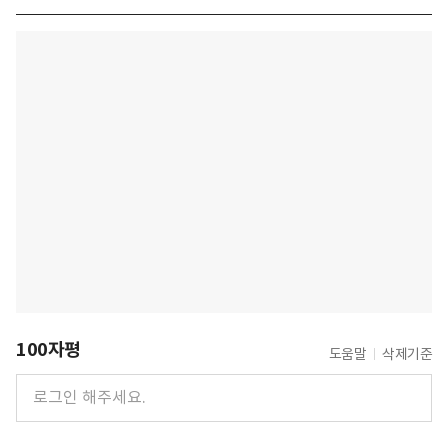
100자평
도움말
삭제기준