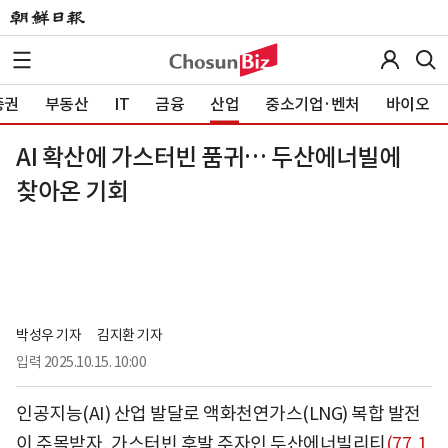
증권
부동산
IT
금융
산업
중소기업·벤처
바이오
AI 확산에 가스터빈 품귀… 두산에너빌에
찾아온 기회
박성우 기자
김지환 기자
입력
2025.10.15. 10:00
인공지능(AI) 산업 발달로 액화천연가스(LNG) 복합 발전
이 주목받자, 가스터빈 후발 주자인
두산에너빌리티
(77,1