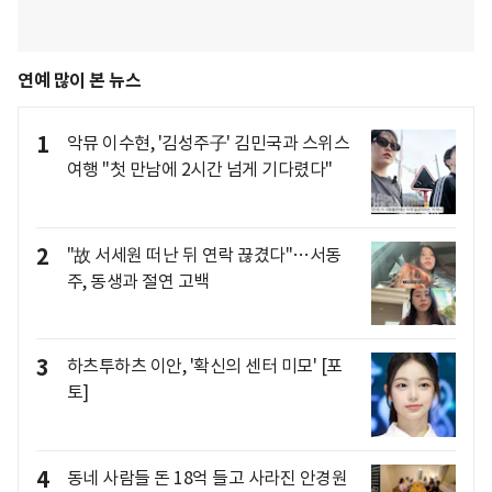
연예 많이 본 뉴스
1
악뮤 이수현, '김성주子' 김민국과 스위스
여행 "첫 만남에 2시간 넘게 기다렸다"
2
"故 서세원 떠난 뒤 연락 끊겼다"…서동
주, 동생과 절연 고백
3
하츠투하츠 이안, '확신의 센터 미모' [포
토]
4
동네 사람들 돈 18억 들고 사라진 안경원