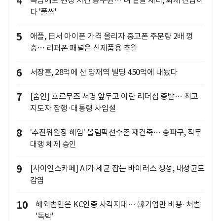
4
폭염에도 현장 지킨 공무원… 벼 낱알 세다, 화재 진압하
다 '풀썩'
5
애플, 日서 아이폰 가격 올리자 중고폰 주문량 2배 껑
충… 리퍼폰 패널은 신제품용 추월
6
서장훈, 28억에 산 양재역 빌딩 450억에 내놨다
7
[줌인] 호르무즈 서명 앞두고 이란 리더십 증발… 최고
지도자 잠행·대통령 사임설
8
'추진위원장 해임' 올림픽선수촌 재건축… 송파구, 직무
대행 체제 승인
9
[사이언스카페] AI가 세균 잡는 바이러스 생성, 내성균도
감염
10
해외법인은 KC인증 사각지대… 韓기업만 비용·처벌
'독박'