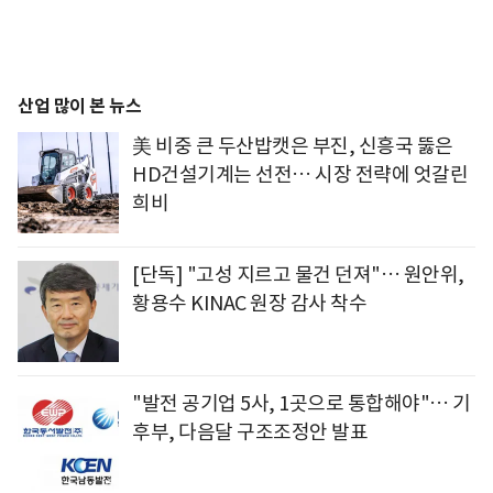
산업 많이 본 뉴스
美 비중 큰 두산밥캣은 부진, 신흥국 뚫은
HD건설기계는 선전… 시장 전략에 엇갈린
희비
[단독] "고성 지르고 물건 던져"… 원안위,
황용수 KINAC 원장 감사 착수
"발전 공기업 5사, 1곳으로 통합해야"… 기
후부, 다음달 구조조정안 발표