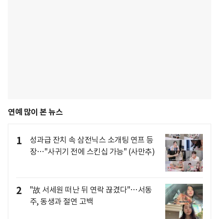
연예 많이 본 뉴스
1
성과급 잔치 속 삼전닉스 소개팅 연프 등
장…"사귀기 전에 스킨십 가능" (사만추)
2
"故 서세원 떠난 뒤 연락 끊겼다"…서동
주, 동생과 절연 고백