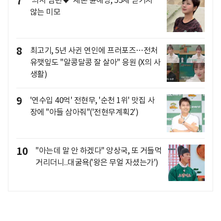
7
않는 미모
8
최고기, 5년 사귄 연인에 프러포즈…전처
유깻잎도 "알콩달콩 잘 살아" 응원 (X의 사
생활)
9
'연수입 40억' 전현무, '순천 1위' 맛집 사
장에 "아들 삼아줘"('전현무계획2')
10
"아는데 말 안 하겠다" 양상국, 또 거들먹
거리더니..대굴욕('왕은 무얼 자셨는가')