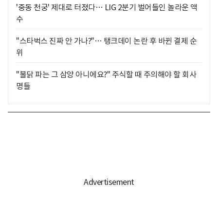
'중동 천궁' 제대로 터졌다… LIG 2분기 벌어들인 놀라운 액
수
"스타벅스 진짜 안 가나?"… 탱크데이 논란 후 바뀐 결제 순
위
"불닭 파는 그 삼양 아니에요?" 주식할 때 주의해야 할 회사
명들