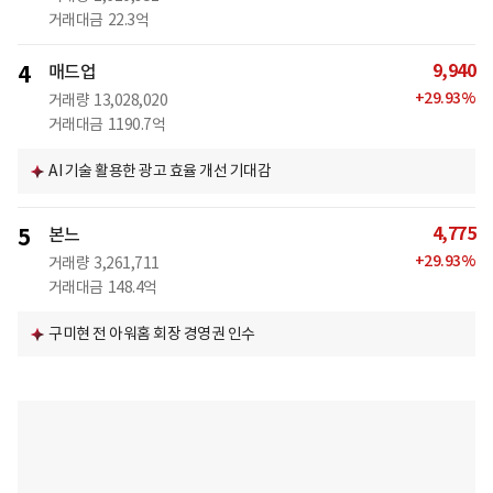
거래대금
22.3억
9,940
4
매드업
+
29.93
%
거래량
13,028,020
거래대금
1190.7억
AI 기술 활용한 광고 효율 개선 기대감
4,775
5
본느
+
29.93
%
거래량
3,261,711
거래대금
148.4억
구미현 전 아워홈 회장 경영권 인수