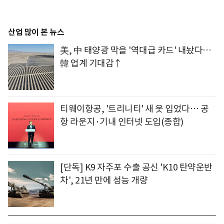
산업 많이 본 뉴스
美, 中 태양광 막을 '역대급 카드' 내놨다…
韓 업계 기대감↑
티웨이항공, '트리니티' 새 옷 입었다… 공
항 라운지·기내 인터넷 도입(종합)
[단독] K9 자주포 수출 공신 'K10 탄약운반
차', 21년 만에 성능 개량