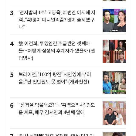
3
'전자발찌 1호' 고영욱, 이번엔 이지혜 저
격.."49평이 미니멀리즘? 많이 출세했구
나"
4
故 이건희, 투명인간 취급받던 셋째아
들…어떻게 삼성의 후계자가 됐을까 (셀
럽병사)
5
브라이언, '100억 탕진' 서인영에 부러
움.."난 천만원도 못 벌어" (개과천선)
6
"삼겹살 먹을래요?"…'흑백요리사' 김도
윤 셰프, 배우 김서연과 4년째 열애
'의사 남편♥' 재혼 윤해영, 55세 믿기지