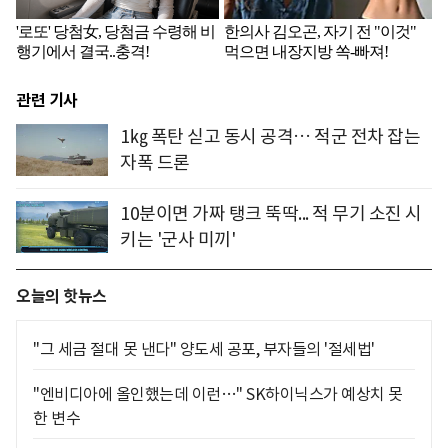
관련 기사
1㎏ 폭탄 싣고 동시 공격… 적군 전차 잡는
자폭 드론
10분이면 가짜 탱크 뚝딱... 적 무기 소진 시
키는 '군사 미끼'
오늘의 핫뉴스
"그 세금 절대 못 낸다" 양도세 공포, 부자들의 '절세법'
"엔비디아에 올인했는데 이런…" SK하이닉스가 예상치 못
한 변수