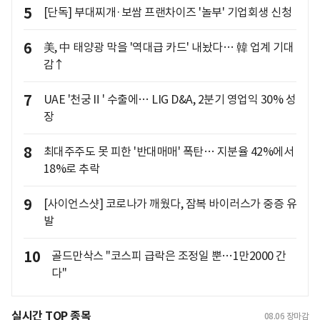
5
[단독] 부대찌개·보쌈 프랜차이즈 '놀부' 기업회생 신청
6
美, 中 태양광 막을 '역대급 카드' 내놨다… 韓 업계 기대
감↑
7
UAE '천궁Ⅱ' 수출에… LIG D&A, 2분기 영업익 30% 성
장
8
최대주주도 못 피한 '반대매매' 폭탄… 지분율 42%에서
18%로 추락
9
[사이언스샷] 코로나가 깨웠다, 잠복 바이러스가 중증 유
발
10
골드만삭스 "코스피 급락은 조정일 뿐…1만2000 간
다"
실시간 TOP 종목
08.06
장마감