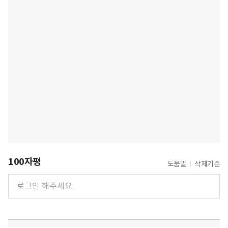
100자평
도움말
삭제기준