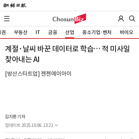
증권
부동산
IT
금융
산업
중소기업·벤처
바이오
계절·날씨 바꾼 데이터로 학습… 적 미사일
찾아내는 AI
[방산스타트업] 젠젠에이아이
김지환 기자
업데이트
2025.10.06. 13:21