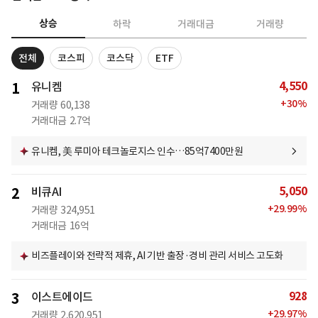
상승
하락
거래대금
거래량
전체
코스피
코스닥
ETF
4,550
1
유니켐
+
30
%
거래량
60,138
거래대금
2.7억
유니켐, 美 루미아 테크놀로지스 인수…85억7400만원
5,050
2
비큐AI
+
29.99
%
거래량
324,951
거래대금
16억
비즈플레이와 전략적 제휴, AI 기반 출장·경비 관리 서비스 고도화
928
3
이스트에이드
+
29.97
%
거래량
2,620,951