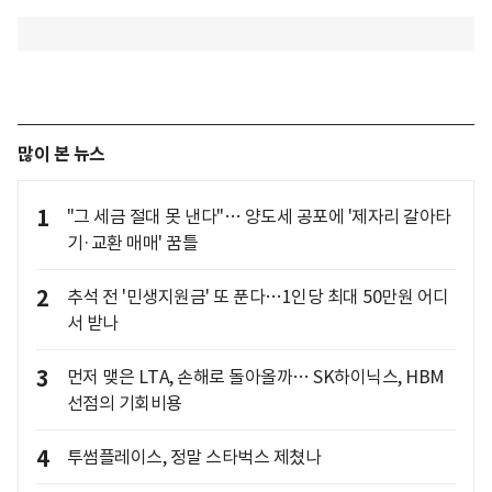
많이 본 뉴스
1
"그 세금 절대 못 낸다"… 양도세 공포에 '제자리 갈아타
기·교환 매매' 꿈틀
2
추석 전 '민생지원금' 또 푼다…1인당 최대 50만원 어디
서 받나
3
먼저 맺은 LTA, 손해로 돌아올까… SK하이닉스, HBM
선점의 기회비용
4
투썸플레이스, 정말 스타벅스 제쳤나