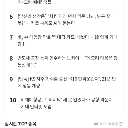
기·교환 매매' 꿈틀
6
[당신의 생각은] "치킨 다리 먼저 먹은 남친, 누구 잘
못?"… 커플 싸움도 AI에 묻는다
7
美, 中 태양광 막을 '역대급 카드' 내놨다… 韓 업계 기대
감↑
8
반도체 공장 통째 인수하는 노키아… "메모리 다음은 광
통신 병목"
9
[단독] K9 자주포 수출 공신 'K10 탄약운반차', 21년 만
에 성능 개량
10
티웨이항공, '트리니티' 새 옷 입었다… 공항 라운지·
기내 인터넷 도입
실시간 TOP 종목
08.06 11:39
장중