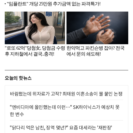
오늘의 핫뉴스
바람폈는데 위자료가 고작? 최태원 이혼소송이 불 붙인 논쟁
"엔비디아에 올인했는데 이런…" SK하이닉스가 예상치 못
한 변수
"닭다리 먹은 남친, 징역 몇년?" 요즘 대세라는 '재판장'