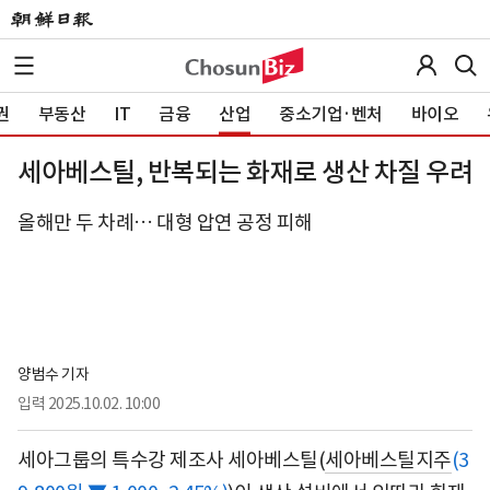
권
부동산
IT
금융
산업
중소기업·벤처
바이오
세아베스틸, 반복되는 화재로 생산 차질 우려
올해만 두 차례… 대형 압연 공정 피해
양범수 기자
입력
2025.10.02. 10:00
세아그룹의 특수강 제조사 세아베스틸(
세아베스틸지주
(3