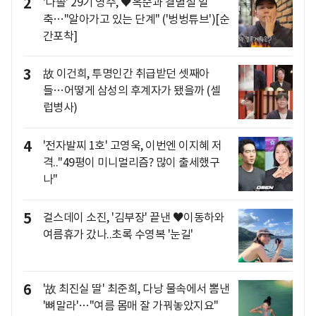
2
'나솔' 29기 영수, ♥옥순과 결별설 일
축…"알아가고 있는 단계" ('벙벙튜브')[순
간포착]
3
故 이건희, 투명인간 취급받던 셋째아
들…어떻게 삼성의 후계자가 됐을까 (셀
럽병사)
4
'전자발찌 1호' 고영욱, 이번엔 이지혜 저
격.."49평이 미니멀리즘? 많이 출세했구
나"
5
걸스데이 소진, '김부장' 끝낸 ♥이동하와
여름휴가 갔나..초록 수영복 '눈길'
6
'故 최진실 딸' 최준희, 다낭 물속에서 뽐낸
'뼈말라'…"여름 몸매 잘 가꿔놓았지요"