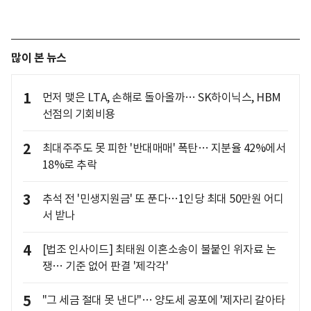
많이 본 뉴스
1
먼저 맺은 LTA, 손해로 돌아올까… SK하이닉스, HBM
선점의 기회비용
2
최대주주도 못 피한 '반대매매' 폭탄… 지분율 42%에서
18%로 추락
3
추석 전 '민생지원금' 또 푼다…1인당 최대 50만원 어디
서 받나
4
[법조 인사이드] 최태원 이혼소송이 불붙인 위자료 논
쟁… 기준 없어 판결 '제각각'
5
"그 세금 절대 못 낸다"… 양도세 공포에 '제자리 갈아타