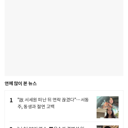
연예 많이 본 뉴스
1
"故 서세원 떠난 뒤 연락 끊겼다"…서동
주, 동생과 절연 고백