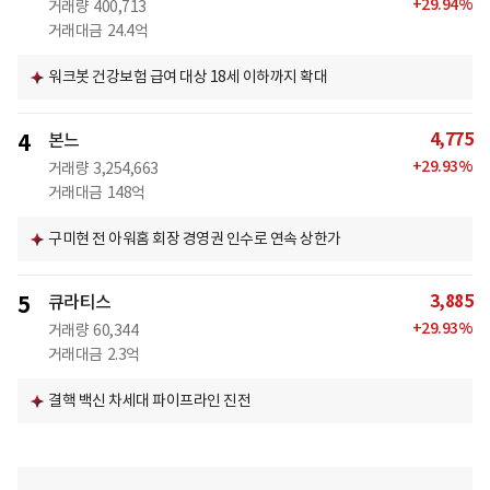
+
29.94
%
거래량
400,713
거래대금
24.4억
워크봇 건강보험 급여 대상 18세 이하까지 확대
4,775
4
본느
+
29.93
%
거래량
3,254,663
거래대금
148억
구미현 전 아워홈 회장 경영권 인수로 연속 상한가
3,885
5
큐라티스
+
29.93
%
거래량
60,344
거래대금
2.3억
결핵 백신 차세대 파이프라인 진전