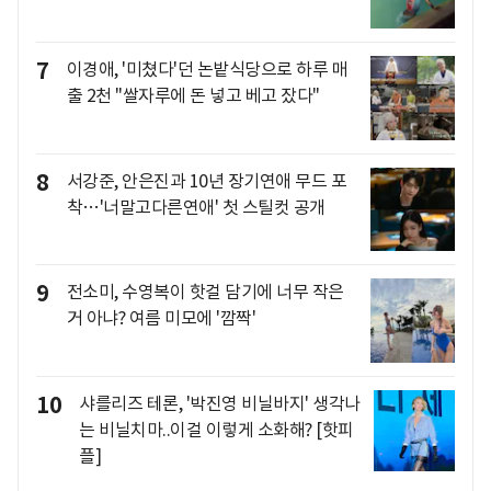
7
이경애, '미쳤다'던 논밭식당으로 하루 매
출 2천 "쌀자루에 돈 넣고 베고 잤다"
8
서강준, 안은진과 10년 장기연애 무드 포
착…'너말고다른연애' 첫 스틸컷 공개
9
전소미, 수영복이 핫걸 담기에 너무 작은
거 아냐? 여름 미모에 '깜짝'
10
샤를리즈 테론, '박진영 비닐바지' 생각나
는 비닐치마..이걸 이렇게 소화해? [핫피
플]