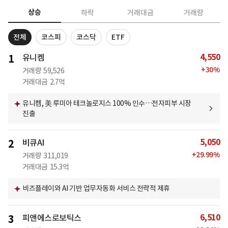
상승
하락
거래대금
거래량
전체
코스피
코스닥
ETF
4,550
1
유니켐
+
30
%
거래량
59,526
거래대금
2.7억
유니켐, 美 루미아 테크놀로지스 100% 인수…전자피부 시장
진출
5,050
2
비큐AI
+
29.99
%
거래량
311,019
거래대금
15.3억
비즈플레이와 AI 기반 업무자동화 서비스 전략적 제휴
6,510
3
피앤에스로보틱스