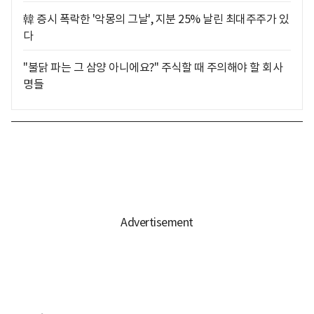
韓 증시 폭락한 '악몽의 그날', 지분 25% 날린 최대주주가 있
다
"불닭 파는 그 삼양 아니에요?" 주식할 때 주의해야 할 회사
명들