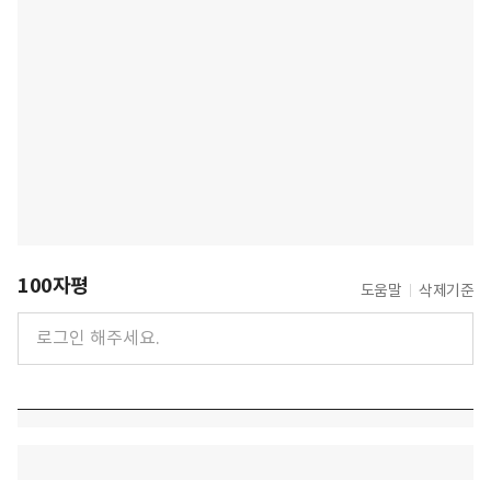
100자평
도움말
삭제기준