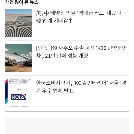
산업 많이 본 뉴스
美, 中 태양광 막을 '역대급 카드' 내놨다…
韓 업계 기대감↑
[단독] K9 자주포 수출 공신 'K10 탄약운반
차', 21년 만에 성능 개량
한국소비자평가, 'KCIA 인테리어' 서울·경
기 우수 업체 발표