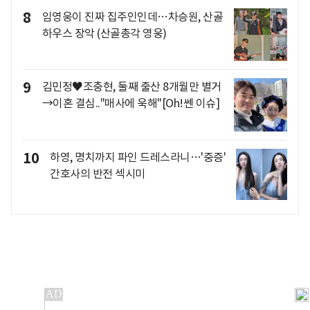
8
임영웅이 진짜 집주인인데…차승원, 산골
하우스 장악 (산골총각 영웅)
9
김민정♥조충현, 둘째 출산 8개월만 별거
→이혼 결심.."매사에 욱해"[Oh!쎈 이슈]
10
하영, 명치까지 파인 드레스라니…'중증'
간호사의 반전 섹시미