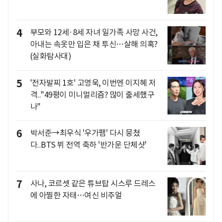
4
부모와 12세·8세 자녀 일가족 사망 사건,
아내는 속옷만 입은 채 투신…살해 의혹?
(실화탐사대)
5
'전자발찌 1호' 고영욱, 이번엔 이지혜 저
격.."49평이 미니멀리즘? 많이 출세했구
나"
6
박서준→최우식 '우가팸' 다시 뭉쳤
다..BTS 뷔 전역 축하 '반가운 단체샷'
7
사나, 코르셋 같은 튜브탑 시스루 드레스
에 아찔한 자태…여신 비주얼