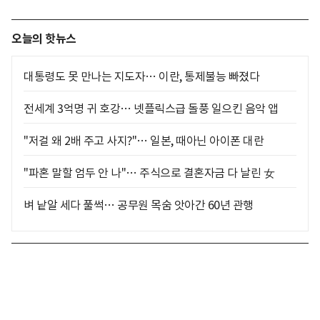
오늘의 핫뉴스
대통령도 못 만나는 지도자… 이란, 통제불능 빠졌다
전세계 3억명 귀 호강… 넷플릭스급 돌풍 일으킨 음악 앱
"저걸 왜 2배 주고 사지?"… 일본, 때아닌 아이폰 대란
"파혼 말할 엄두 안 나"… 주식으로 결혼자금 다 날린 女
벼 낱알 세다 풀썩… 공무원 목숨 앗아간 60년 관행