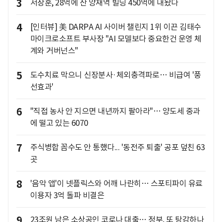
3
서장훈, 28억에 산 양재역 빌딩 450억에 내놨다
4
[인터뷰] 美 DARPA AI 사이버 챌린지 1위 이끈 김태수
마이크로소프트 부사장 "AI 모델보다 중요한건 운영 체
계와 거버넌스"
5
도수치료 막으니 신장분사·체외충격파로… 비급여 '풍
선효과'
6
"직접 농사 안 지으면 내년까지 팔아라"… 양도세 중과
에 떨고 있는 6070
7
주식병합 꼼수도 안 통했다... '동전주 퇴출' 공포 덮친 63
곳
8
'음악 앱'이 넷플릭스와 어깨 나란히… 스포티파이 유료
이용자 3억 돌파 비결은
9
23조원 남은 소상공인 코로나 대출… 정부, 또 탕감하나