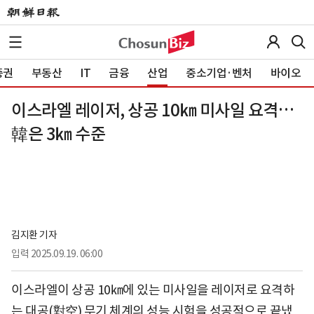
증권
부동산
IT
금융
산업
중소기업·벤처
바이오
이스라엘 레이저, 상공 10㎞ 미사일 요격…
韓은 3㎞ 수준
김지환 기자
입력
2025.09.19. 06:00
이스라엘이 상공 10㎞에 있는 미사일을 레이저로 요격하
는 대공(對空) 무기 체계의 성능 시험을 성공적으로 끝냈