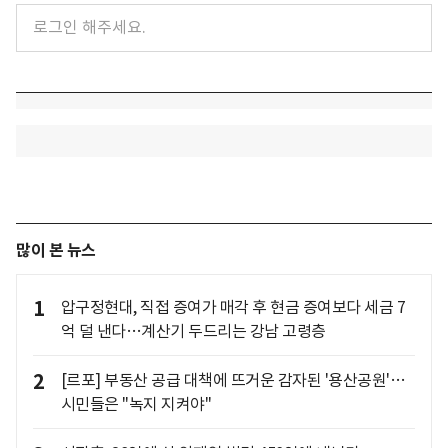
많이 본 뉴스
1
압구정현대, 직접 증여가 매각 후 현금 증여보다 세금 7
억 덜 낸다…계산기 두드리는 강남 고령층
2
[르포] 부동산 공급 대책에 뜨거운 감자된 '용산공원'…
시민들은 "녹지 지켜야"