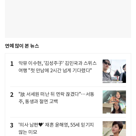
연예 많이 본 뉴스
1
악뮤 이수현, '김성주子' 김민국과 스위스
여행 "첫 만남에 2시간 넘게 기다렸다"
2
"故 서세원 떠난 뒤 연락 끊겼다"…서동
주, 동생과 절연 고백
3
'의사 남편♥' 재혼 윤해영, 55세 믿기지
않는 미모