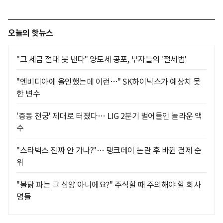
오늘의 핫뉴스
"그 세금 절대 못 낸다" 양도세 공포, 부자들의 '절세법'
"엔비디아에 올인했는데 이런…" SK하이닉스가 예상치 못
한 변수
'중동 천궁' 제대로 터졌다… LIG 2분기 벌어들인 놀라운 액
수
"스타벅스 진짜 안 가나?"… 탱크데이 논란 후 바뀐 결제 순
위
"불닭 파는 그 삼양 아니에요?" 주식할 때 주의해야 할 회사
명들