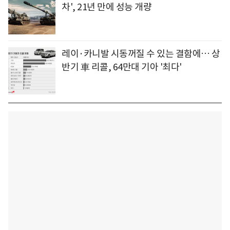
차', 21년 만에 성능 개량
레이·카니발 시동꺼질 수 있는 결함에… 상
반기 車 리콜, 64만대 기아 '최다'