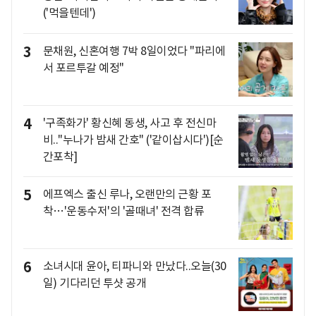
('먹을텐데')
3
문채원, 신혼여행 7박 8일이었다 "파리에
서 포르투갈 예정"
4
'구족화가' 황신혜 동생, 사고 후 전신마
비.."누나가 밤새 간호" ('같이삽시다')[순
간포착]
5
에프엑스 출신 루나, 오랜만의 근황 포
착…'운동수저'의 '골때녀' 전격 합류
6
소녀시대 윤아, 티파니와 만났다..오늘(30
일) 기다리던 투샷 공개