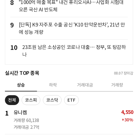
8
"1000억 매출 목표" 내건 퓨리오사AI…사업화 시험대
오른 국산 AI 반도체
9
[단독] K9 자주포 수출 공신 'K10 탄약운반차', 21년 만
에 성능 개량
10
23조원 남은 소상공인 코로나 대출… 정부, 또 탕감하
나
실시간 TOP 종목
08.07
장마감
상승
하락
거래대금
거래량
전체
코스피
코스닥
ETF
4,550
1
유니켐
+
30
%
거래량
60,138
거래대금
2.7억