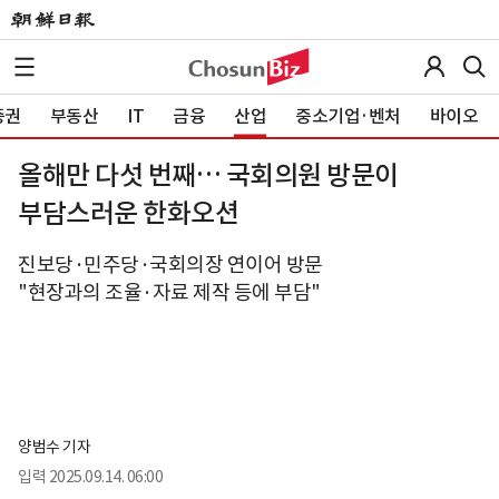
증권
부동산
IT
금융
산업
중소기업·벤처
바이오
올해만 다섯 번째… 국회의원 방문이
부담스러운 한화오션
진보당·민주당·국회의장 연이어 방문
"현장과의 조율·자료 제작 등에 부담"
양범수 기자
입력
2025.09.14. 06:00