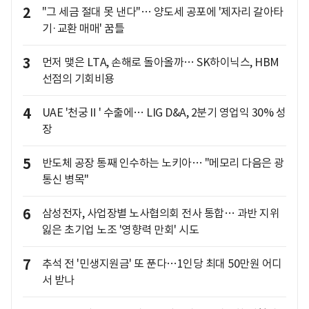
2
"그 세금 절대 못 낸다"… 양도세 공포에 '제자리 갈아타
기·교환 매매' 꿈틀
3
먼저 맺은 LTA, 손해로 돌아올까… SK하이닉스, HBM
선점의 기회비용
4
UAE '천궁Ⅱ' 수출에… LIG D&A, 2분기 영업익 30% 성
장
5
반도체 공장 통째 인수하는 노키아… "메모리 다음은 광
통신 병목"
6
삼성전자, 사업장별 노사협의회 전사 통합… 과반 지위
잃은 초기업 노조 '영향력 만회' 시도
7
추석 전 '민생지원금' 또 푼다…1인당 최대 50만원 어디
서 받나