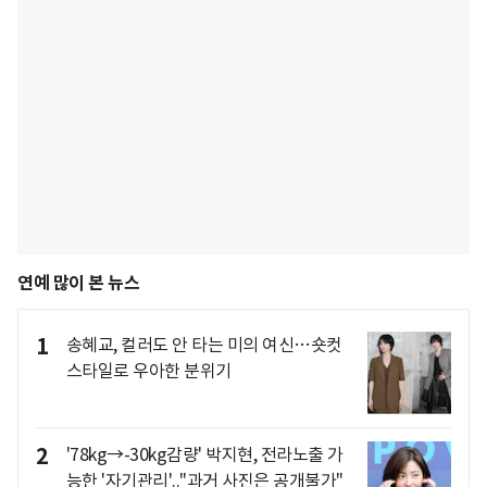
연예 많이 본 뉴스
1
송혜교, 컬러도 안 타는 미의 여신…숏컷
스타일로 우아한 분위기
2
'78kg→-30kg감량' 박지현, 전라노출 가
능한 '자기관리'.."과거 사진은 공개불가"