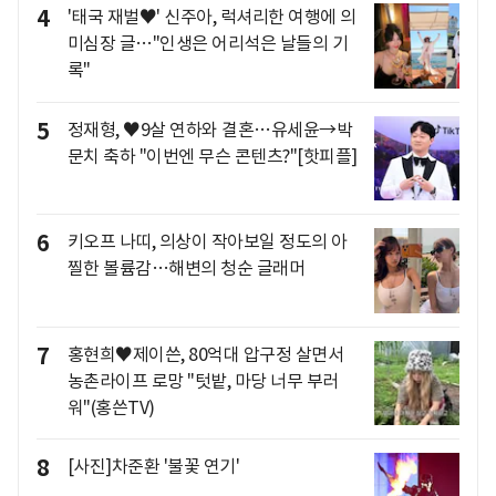
4
'태국 재벌♥' 신주아, 럭셔리한 여행에 의
미심장 글…"인생은 어리석은 날들의 기
록"
5
정재형, ♥9살 연하와 결혼…유세윤→박
문치 축하 "이번엔 무슨 콘텐츠?"[핫피플]
6
키오프 나띠, 의상이 작아보일 정도의 아
찔한 볼륨감…해변의 청순 글래머
7
홍현희♥제이쓴, 80억대 압구정 살면서
농촌라이프 로망 "텃밭, 마당 너무 부러
워"(홍쓴TV)
8
[사진]차준환 '불꽃 연기'