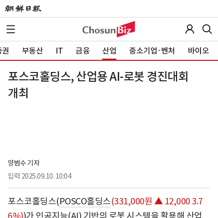
증권
부동산
IT
금융
산업
중소기업·벤처
바이오
포스코홀딩스, 산업용 AI-로봇 경진대회
개최
양범수 기자
입력
2025.09.10. 10:04
포스코홀딩스(
POSCO홀딩스
(331,000원 ▲ 12,000 3.7
6%)
)가 인공지능(AI) 기반의 로봇 시스템을 활용해 산업