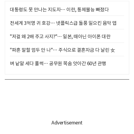
대통령도 못 만나는 지도자… 이란, 통제불능 빠졌다
전세계 3억명 귀 호강… 넷플릭스급 돌풍 일으킨 음악 앱
"저걸 왜 2배 주고 사지?"… 일본, 때아닌 아이폰 대란
"파혼 말할 엄두 안 나"… 주식으로 결혼자금 다 날린 女
벼 낱알 세다 풀썩… 공무원 목숨 앗아간 60년 관행