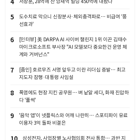
4
서장훈, 28억에 산 양재역 빌딩 450억에 내놨다
5
도수치료 막으니 신장분사·체외충격파로… 비급여 '풍
선효과'
6
[인터뷰] 美 DARPA AI 사이버 챌린지 1위 이끈 김태수
마이크로소프트 부사장 "AI 모델보다 중요한건 운영 체
계와 거버넌스"
7
[줌인] 호르무즈 서명 앞두고 이란 리더십 증발… 최고
지도자 잠행·대통령 사임설
8
폭염에도 현장 지킨 공무원… 벼 낱알 세다, 화재 진압하
다 '풀썩'
9
'음악 앱'이 넷플릭스와 어깨 나란히… 스포티파이 유료
이용자 3억 돌파 비결은
10
삼성전자, 사업장별 노사협의회 전사 통합… 과반 지