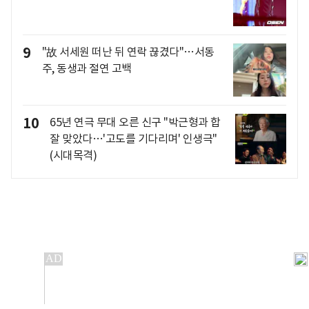
9
"故 서세원 떠난 뒤 연락 끊겼다"…서동
주, 동생과 절연 고백
10
65년 연극 무대 오른 신구 "박근형과 합
잘 맞았다…'고도를 기다리며' 인생극"
(시대목격)
개인정보처리방침
앱설치(Android)