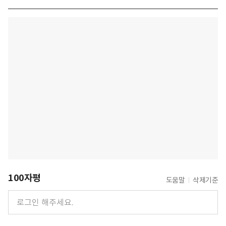
100자평
도움말
삭제기준