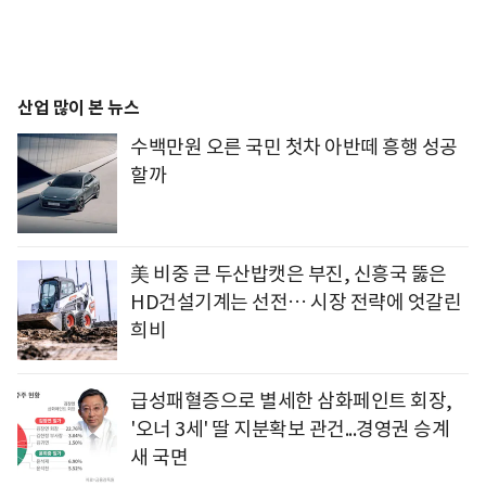
산업 많이 본 뉴스
수백만원 오른 국민 첫차 아반떼 흥행 성공
할까
美 비중 큰 두산밥캣은 부진, 신흥국 뚫은
HD건설기계는 선전… 시장 전략에 엇갈린
희비
급성패혈증으로 별세한 삼화페인트 회장,
'오너 3세' 딸 지분확보 관건...경영권 승계
새 국면