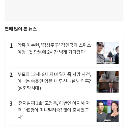
연예 많이 본 뉴스
1
악뮤 이수현, '김성주子' 김민국과 스위스
여행 "첫 만남에 2시간 넘게 기다렸다"
2
부모와 12세·8세 자녀 일가족 사망 사건,
아내는 속옷만 입은 채 투신…살해 의혹?
(실화탐사대)
3
'전자발찌 1호' 고영욱, 이번엔 이지혜 저
격.."49평이 미니멀리즘? 많이 출세했구
나"