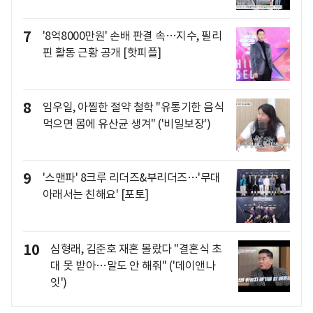
7
'8억8000만원' 손배 판결 속…지수, 필리
핀 활동 근황 공개 [핫피플]
8
임우일, 아찔한 절약 철학 "유통기한 음식
먹으면 몸에 유산균 생겨" ('비밀보장')
9
'스맨파' 8크루 리더즈&부리더즈…'무대
아래서는 친해요' [포토]
10
심형래, 김준호 재혼 몰랐다 "결혼식 초
대 못 받아…말도 안 해줘" ('데이앤나
잇')