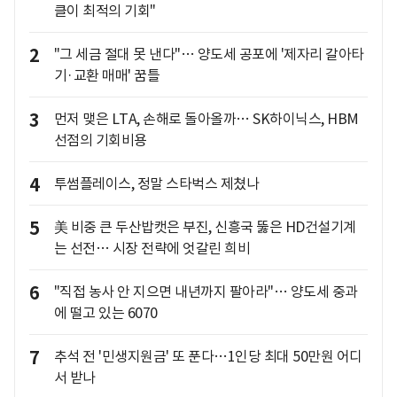
클이 최적의 기회"
2
"그 세금 절대 못 낸다"… 양도세 공포에 '제자리 갈아타
기·교환 매매' 꿈틀
3
먼저 맺은 LTA, 손해로 돌아올까… SK하이닉스, HBM
선점의 기회비용
4
투썸플레이스, 정말 스타벅스 제쳤나
5
美 비중 큰 두산밥캣은 부진, 신흥국 뚫은 HD건설기계
는 선전… 시장 전략에 엇갈린 희비
6
"직접 농사 안 지으면 내년까지 팔아라"… 양도세 중과
에 떨고 있는 6070
7
추석 전 '민생지원금' 또 푼다…1인당 최대 50만원 어디
서 받나