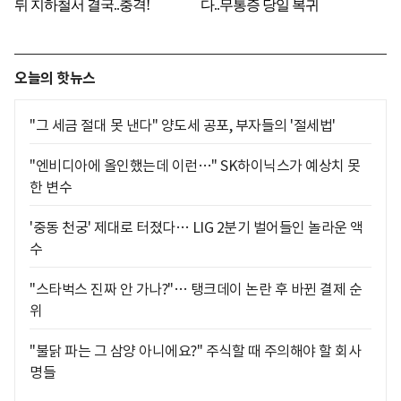
오늘의 핫뉴스
"그 세금 절대 못 낸다" 양도세 공포, 부자들의 '절세법'
"엔비디아에 올인했는데 이런…" SK하이닉스가 예상치 못
한 변수
'중동 천궁' 제대로 터졌다… LIG 2분기 벌어들인 놀라운 액
수
"스타벅스 진짜 안 가나?"… 탱크데이 논란 후 바뀐 결제 순
위
"불닭 파는 그 삼양 아니에요?" 주식할 때 주의해야 할 회사
명들