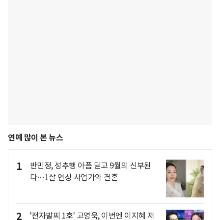
연예 많이 본 뉴스
1
반민정, 성추행 아픔 딛고 9월의 신부된
다…1살 연상 사업가와 결혼
2
'전자발찌 1호' 고영욱, 이번엔 이지혜 저