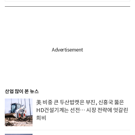
산업 많이 본 뉴스
美 비중 큰 두산밥캣은 부진, 신흥국 뚫은
HD건설기계는 선전… 시장 전략에 엇갈린
희비