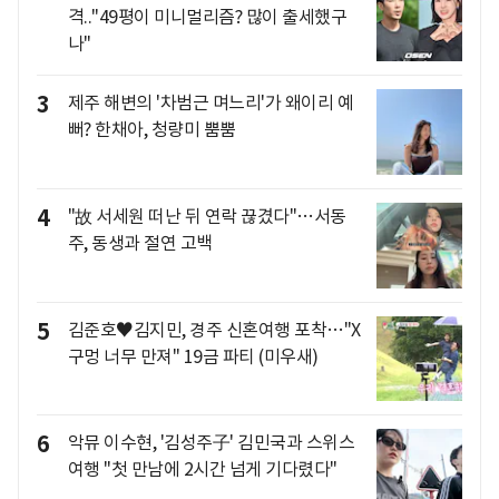
격.."49평이 미니멀리즘? 많이 출세했구
나"
3
제주 해변의 '차범근 며느리'가 왜이리 예
뻐? 한채아, 청량미 뿜뿜
4
"故 서세원 떠난 뒤 연락 끊겼다"…서동
주, 동생과 절연 고백
5
김준호♥김지민, 경주 신혼여행 포착…"X
구멍 너무 만져" 19금 파티 (미우새)
6
악뮤 이수현, '김성주子' 김민국과 스위스
여행 "첫 만남에 2시간 넘게 기다렸다"