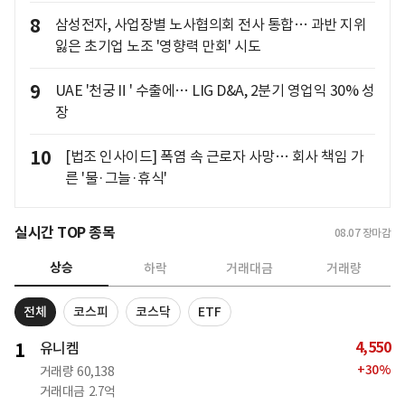
8
삼성전자, 사업장별 노사협의회 전사 통합… 과반 지위
잃은 초기업 노조 '영향력 만회' 시도
9
UAE '천궁Ⅱ' 수출에… LIG D&A, 2분기 영업익 30% 성
장
10
[법조 인사이드] 폭염 속 근로자 사망… 회사 책임 가
른 '물·그늘·휴식'
실시간 TOP 종목
08.07
장마감
상승
하락
거래대금
거래량
전체
코스피
코스닥
ETF
4,550
1
유니켐
+
30
%
거래량
60,138
거래대금
2.7억