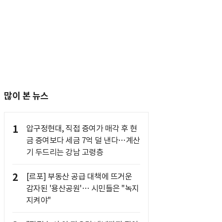
많이 본 뉴스
1
압구정현대, 직접 증여가 매각 후 현
금 증여보다 세금 7억 덜 낸다…계산
기 두드리는 강남 고령층
2
[르포] 부동산 공급 대책에 뜨거운
감자된 '용산공원'… 시민들은 "녹지
지켜야"