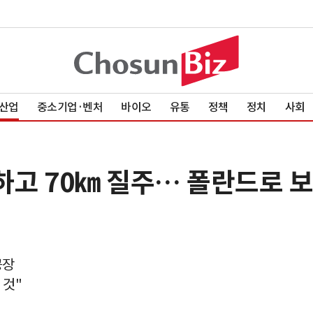
산업
중소기업·벤처
바이오
유통
정책
정치
사회
하고 70㎞ 질주… 폴란드로 보
공장
 것"