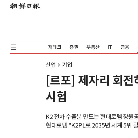
재테크
증권
부동산
IT
금융
산업
기업
[르포] 제자리 회전
시험
K2 전차 수출분 만드는 현대로템 창원
현대로템 "K2PL로 2035년 세계 5위 될