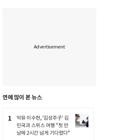
연예 많이 본 뉴스
1
악뮤 이수현, '김성주子' 김
민국과 스위스 여행 "첫 만
남에 2시간 넘게 기다렸다"