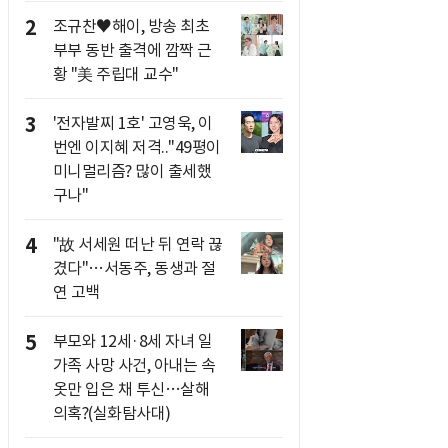
2
조규찬♥해이, 방송 최초
부부 동반 출격에 깜짝 근
황 "美 주립대 교수"
3
'전자발찌 1호' 고영욱, 이
번엔 이지혜 저격.."49평이
미니멀리즘? 많이 출세했
구나"
4
"故 서세원 떠난 뒤 연락 끊
겼다"…서동주, 동생과 절
연 고백
5
부모와 12세·8세 자녀 일
가족 사망 사건, 아내는 속
옷만 입은 채 투신…살해
의혹?(실화탐사대)