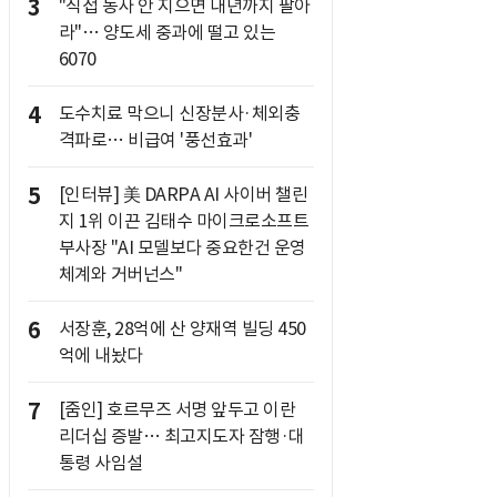
3
"직접 농사 안 지으면 내년까지 팔아
라"… 양도세 중과에 떨고 있는
6070
4
도수치료 막으니 신장분사·체외충
격파로… 비급여 '풍선효과'
5
[인터뷰] 美 DARPA AI 사이버 챌린
지 1위 이끈 김태수 마이크로소프트
부사장 "AI 모델보다 중요한건 운영
체계와 거버넌스"
6
서장훈, 28억에 산 양재역 빌딩 450
억에 내놨다
7
[줌인] 호르무즈 서명 앞두고 이란
리더십 증발… 최고지도자 잠행·대
통령 사임설