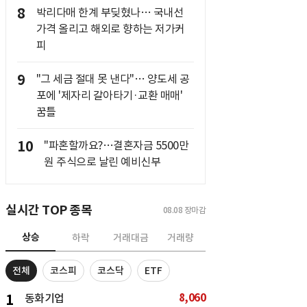
8
박리다매 한계 부딪혔나… 국내선
가격 올리고 해외로 향하는 저가커
피
9
"그 세금 절대 못 낸다"… 양도세 공
포에 '제자리 갈아타기·교환 매매'
꿈틀
10
"파혼할까요?…결혼자금 5500만
원 주식으로 날린 예비신부
실시간 TOP 종목
08.08
장마감
상승
하락
거래대금
거래량
전체
코스피
코스닥
ETF
8,060
1
동화기업