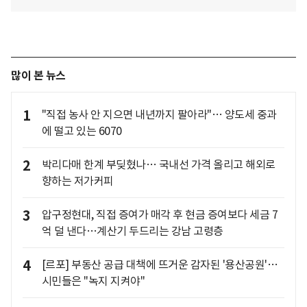
많이 본 뉴스
1
"직접 농사 안 지으면 내년까지 팔아라"… 양도세 중과
에 떨고 있는 6070
2
박리다매 한계 부딪혔나… 국내선 가격 올리고 해외로
향하는 저가커피
3
압구정현대, 직접 증여가 매각 후 현금 증여보다 세금 7
억 덜 낸다…계산기 두드리는 강남 고령층
4
[르포] 부동산 공급 대책에 뜨거운 감자된 '용산공원'…
시민들은 "녹지 지켜야"