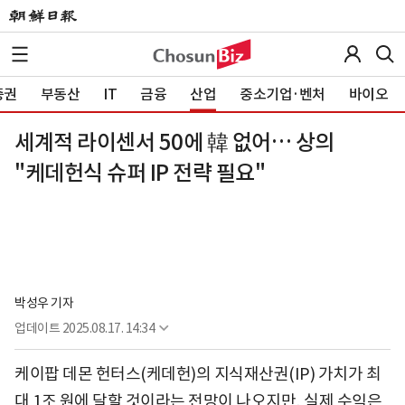
증권
부동산
IT
금융
산업
중소기업·벤처
바이오
세계적 라이센서 50에 韓 없어… 상의
"케데헌식 슈퍼 IP 전략 필요"
박성우 기자
업데이트
2025.08.17. 14:34
케이팝 데몬 헌터스(케데헌)의 지식재산권(IP) 가치가 최
대 1조 원에 달할 것이라는 전망이 나오지만, 실제 수익은