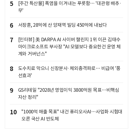
5
[주간 특산물] 폭염을 이겨내는 푸릇함… '대관령 배추·
무'
6
서장훈, 28억에 산 양재역 빌딩 450억에 내놨다
7
[인터뷰] 美 DARPA AI 사이버 챌린지 1위 이끈 김태수
마이크로소프트 부사장 "AI 모델보다 중요한건 운영 체
계와 거버넌스"
8
도수치료 막으니 신장분사·체외충격파로… 비급여 '풍
선효과'
9
GS리테일 "2028년 영업이익 3800억원 목표…비핵심
자산 정리"
10
"1000억 매출 목표" 내건 퓨리오사AI…사업화 시험대
오른 국산 AI 반도체