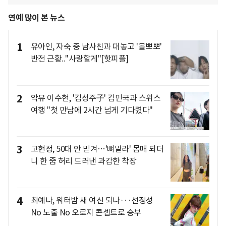
연예 많이 본 뉴스
1
유아인, 자숙 중 남사친과 대놓고 '볼뽀뽀'
반전 근황.."사랑할게"[핫피플]
2
악뮤 이수현, '김성주子' 김민국과 스위스
여행 "첫 만남에 2시간 넘게 기다렸다"
3
고현정, 50대 안 믿겨…'뼈말라' 몸매 되더
니 한 줌 허리 드러낸 과감한 착장
4
최예나, 워터밤 새 여신 되나···선정성
No 노출 No 오로지 콘셉트로 승부