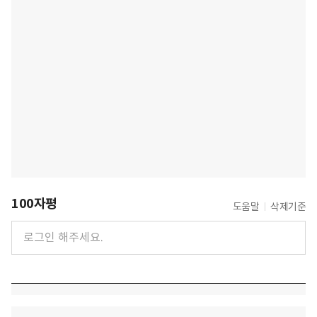
100자평
도움말
삭제기준