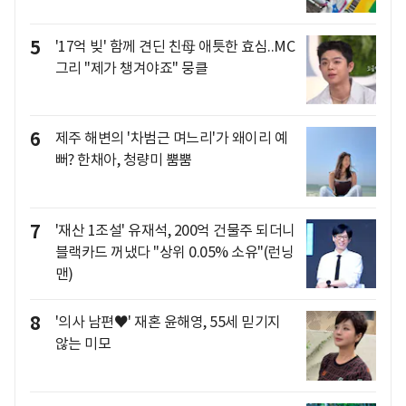
5
'17억 빚' 함께 견딘 친母 애틋한 효심..MC
그리 "제가 챙겨야죠" 뭉클
6
제주 해변의 '차범근 며느리'가 왜이리 예
뻐? 한채아, 청량미 뿜뿜
7
'재산 1조설' 유재석, 200억 건물주 되더니
블랙카드 꺼냈다 "상위 0.05% 소유"(런닝
맨)
8
'의사 남편♥' 재혼 윤해영, 55세 믿기지
않는 미모