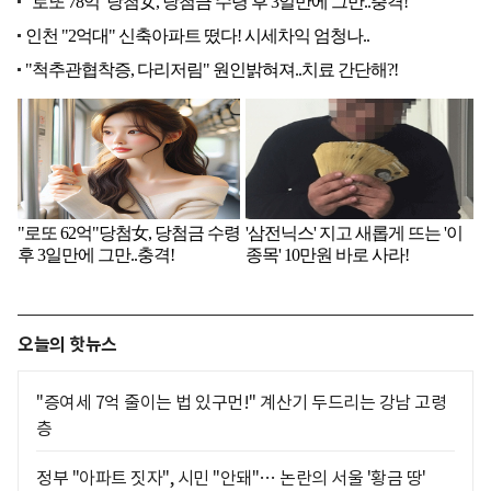
오늘의 핫뉴스
"증여세 7억 줄이는 법 있구먼!" 계산기 두드리는 강남 고령
층
정부 "아파트 짓자", 시민 "안돼"… 논란의 서울 '황금 땅'