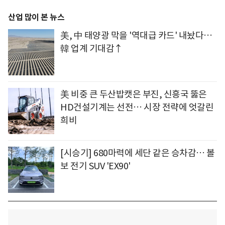
산업 많이 본 뉴스
美, 中 태양광 막을 '역대급 카드' 내놨다…
韓 업계 기대감↑
美 비중 큰 두산밥캣은 부진, 신흥국 뚫은
HD건설기계는 선전… 시장 전략에 엇갈린
희비
[시승기] 680마력에 세단 같은 승차감… 볼
보 전기 SUV 'EX90'