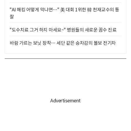
"AI 해킹 어떻게 막냐면…" 美 대회 1위한 韓 천재교수의 통
찰
"도수치료 그거 하지 마세요~" 병원들의 새로운 꼼수 진료
바람 가르는 보닛 장착… 세단 같은 승차감의 볼보 전기차