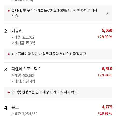
유니켐, 美 루미아 테크놀로지스 100% 인수…전자피부 시장
진출
5,050
2
비큐AI
+
29.99
%
거래량
311,019
거래대금
15.3억
비즈플레이와 AI 기반 업무자동화 서비스 전략적 제휴
6,510
3
피앤에스로보틱스
+
29.94
%
거래량
400,686
거래대금
24.4억
워크봇 건강보험 급여 대상 18세 이하까지 확대
4,775
4
본느
+
29.93
%
거래량
3,254,663