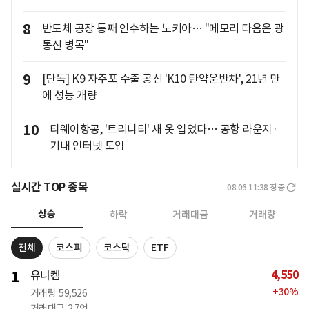
8
반도체 공장 통째 인수하는 노키아… "메모리 다음은 광
통신 병목"
9
[단독] K9 자주포 수출 공신 'K10 탄약운반차', 21년 만
에 성능 개량
10
티웨이항공, '트리니티' 새 옷 입었다… 공항 라운지·
기내 인터넷 도입
실시간 TOP 종목
08.06 11:38
장중
상승
하락
거래대금
거래량
전체
코스피
코스닥
ETF
4,550
1
유니켐
+
30
%
거래량
59,526
거래대금
2.7억