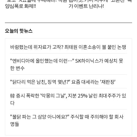
오늘의 핫뉴스
바람폈는데 위자료가 고작? 최태원 이혼소송이 불 붙인 논쟁
"엔비디아에 올인했는데 이런…" SK하이닉스가 예상치 못
한 변수
"닭다리 먹은 남친, 징역 몇년?" 요즘 대세라는 '재판장'
韓 증시 폭락한 '악몽의 그날', 지분 25% 날린 최대주주가 있
다
"불닭 파는 그 삼양 아니에요?" 주식할 때 주의해야 할 회사
명들