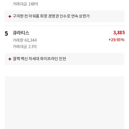
거래대금
148억
구미현 전 아워홈 회장 경영권 인수로 연속 상한가
3,885
5
큐라티스
+
29.93
%
거래량
60,344
거래대금
2.3억
결핵 백신 차세대 파이프라인 진전