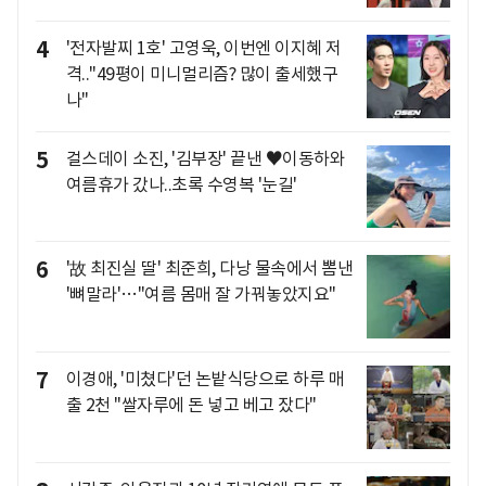
4
'전자발찌 1호' 고영욱, 이번엔 이지혜 저
격.."49평이 미니멀리즘? 많이 출세했구
나"
5
걸스데이 소진, '김부장' 끝낸 ♥이동하와
여름휴가 갔나..초록 수영복 '눈길'
6
'故 최진실 딸' 최준희, 다낭 물속에서 뽐낸
'뼈말라'…"여름 몸매 잘 가꿔놓았지요"
7
이경애, '미쳤다'던 논밭식당으로 하루 매
출 2천 "쌀자루에 돈 넣고 베고 잤다"