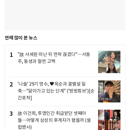
연예 많이 본 뉴스
1
"故 서세원 떠난 뒤 연락 끊겼다"…서동
주, 동생과 절연 고백
2
'나솔' 29기 영수, ♥옥순과 결별설 일
축…"알아가고 있는 단계" ('벙벙튜브')[순
간포착]
3
故 이건희, 투명인간 취급받던 셋째아
들…어떻게 삼성의 후계자가 됐을까 (셀
럽병사)