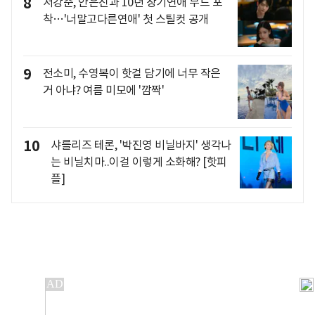
8
서강준, 안은진과 10년 장기연애 무드 포
착…'너말고다른연애' 첫 스틸컷 공개
9
전소미, 수영복이 핫걸 담기에 너무 작은
거 아냐? 여름 미모에 '깜짝'
10
샤를리즈 테론, '박진영 비닐바지' 생각나
는 비닐치마..이걸 이렇게 소화해? [핫피
플]