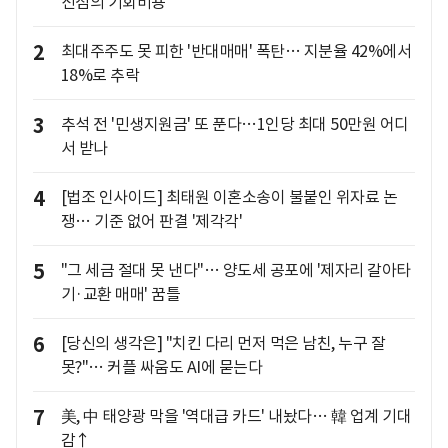
선점의 기회비용
2
최대주주도 못 피한 '반대매매' 폭탄… 지분율 42%에서
18%로 추락
3
추석 전 '민생지원금' 또 푼다…1인당 최대 50만원 어디
서 받나
4
[법조 인사이드] 최태원 이혼소송이 불붙인 위자료 논
쟁… 기준 없어 판결 '제각각'
5
"그 세금 절대 못 낸다"… 양도세 공포에 '제자리 갈아타
기·교환 매매' 꿈틀
6
[당신의 생각은] "치킨 다리 먼저 먹은 남친, 누구 잘
못?"… 커플 싸움도 AI에 묻는다
7
美, 中 태양광 막을 '역대급 카드' 내놨다… 韓 업계 기대
감↑