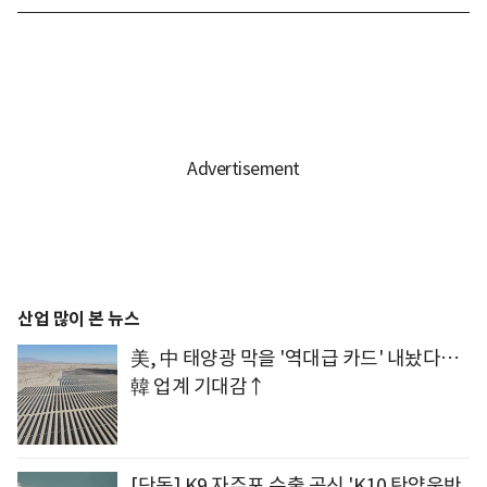
산업 많이 본 뉴스
美, 中 태양광 막을 '역대급 카드' 내놨다…
韓 업계 기대감↑
[단독] K9 자주포 수출 공신 'K10 탄약운반