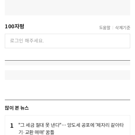
100자평
도움말
삭제기준
많이 본 뉴스
1
"그 세금 절대 못 낸다"… 양도세 공포에 '제자리 갈아타
기·교환 매매' 꿈틀