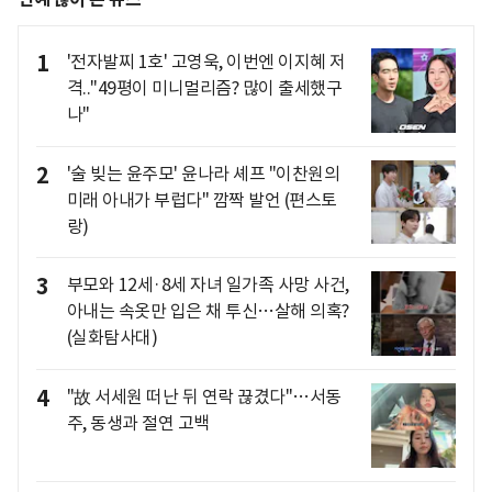
1
'전자발찌 1호' 고영욱, 이번엔 이지혜 저
격.."49평이 미니멀리즘? 많이 출세했구
나"
2
'술 빚는 윤주모' 윤나라 셰프 "이찬원의
미래 아내가 부럽다" 깜짝 발언 (편스토
랑)
3
부모와 12세·8세 자녀 일가족 사망 사건,
아내는 속옷만 입은 채 투신…살해 의혹?
(실화탐사대)
4
"故 서세원 떠난 뒤 연락 끊겼다"…서동
주, 동생과 절연 고백