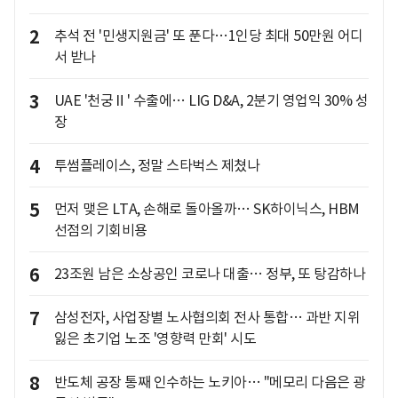
2
추석 전 '민생지원금' 또 푼다…1인당 최대 50만원 어디
서 받나
3
UAE '천궁Ⅱ' 수출에… LIG D&A, 2분기 영업익 30% 성
장
4
투썸플레이스, 정말 스타벅스 제쳤나
5
먼저 맺은 LTA, 손해로 돌아올까… SK하이닉스, HBM
선점의 기회비용
6
23조원 남은 소상공인 코로나 대출… 정부, 또 탕감하나
7
삼성전자, 사업장별 노사협의회 전사 통합… 과반 지위
잃은 초기업 노조 '영향력 만회' 시도
8
반도체 공장 통째 인수하는 노키아… "메모리 다음은 광