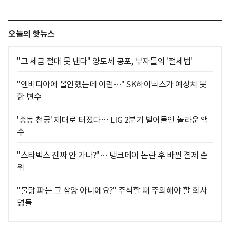
오늘의 핫뉴스
"그 세금 절대 못 낸다" 양도세 공포, 부자들의 '절세법'
"엔비디아에 올인했는데 이런…" SK하이닉스가 예상치 못
한 변수
'중동 천궁' 제대로 터졌다… LIG 2분기 벌어들인 놀라운 액
수
"스타벅스 진짜 안 가나?"… 탱크데이 논란 후 바뀐 결제 순
위
"불닭 파는 그 삼양 아니에요?" 주식할 때 주의해야 할 회사
명들