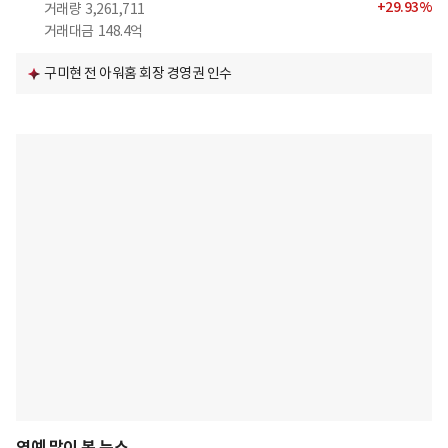
+
29.93
%
거래량
3,261,711
거래대금
148.4억
구미현 전 아워홈 회장 경영권 인수
연예 많이 본 뉴스