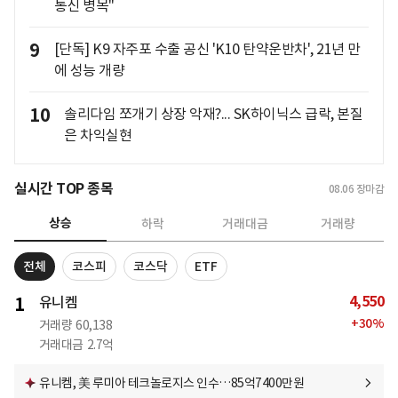
통신 병목"
9
[단독] K9 자주포 수출 공신 'K10 탄약운반차', 21년 만
에 성능 개량
10
솔리다임 쪼개기 상장 악재?... SK하이닉스 급락, 본질
은 차익실현
실시간 TOP 종목
08.06
장마감
상승
하락
거래대금
거래량
전체
코스피
코스닥
ETF
4,550
1
유니켐
+
30
%
거래량
60,138
거래대금
2.7억
유니켐, 美 루미아 테크놀로지스 인수…85억7400만원