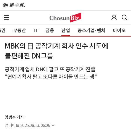
증권
부동산
IT
금융
산업
중소기업·벤처
바이오
MBK의 日 공작기계 회사 인수 시도에
불편해진 DN그룹
공작기계 업체 DN에 팔고 또 공작기계 진출
"연예기획사 팔고 또다른 아이돌 만드는 셈"
양범수 기자
업데이트
2025.08.13. 06:06