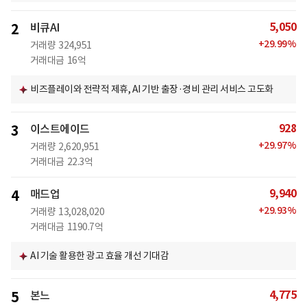
5,050
2
비큐AI
+
29.99
%
거래량
324,951
거래대금
16억
비즈플레이와 전략적 제휴, AI 기반 출장·경비 관리 서비스 고도화
928
3
이스트에이드
+
29.97
%
거래량
2,620,951
거래대금
22.3억
9,940
4
매드업
+
29.93
%
거래량
13,028,020
거래대금
1190.7억
AI 기술 활용한 광고 효율 개선 기대감
4,775
5
본느