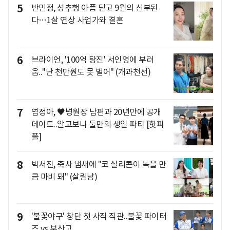
5
반민정, 성추행 아픔 딛고 9월의 신부된
다…1살 연상 사업가와 결혼
6
브라이언, '100억 탕진' 서인영에 부러
움.."난 천만원도 못 벌어" (개과천선)
7
염정아, ♥병원장 남편과 20년만에 공개
데이트..알고보니 둘만의 생일 파티 [핫피
플]
8
박서진, 축사 냄새에 "코 실리콘이 녹을 만
큼 마비 돼" (살림남)
9
'불꽃야구' 창단 첫 사직 직관..불꽃 파이터
즈 vs 부산고