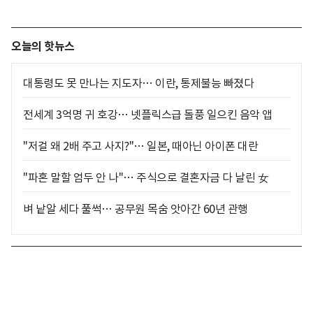
오늘의 핫뉴스
대통령도 못 만나는 지도자… 이란, 통제불능 빠졌다
전세계 3억명 귀 호강… 넷플릭스급 돌풍 일으킨 음악 앱
"저걸 왜 2배 주고 사지?"… 일본, 때아닌 아이폰 대란
"파혼 말할 엄두 안 나"… 주식으로 결혼자금 다 날린 女
벼 낱알 세다 풀썩… 공무원 목숨 앗아간 60년 관행