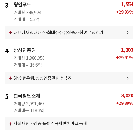
1,554
3
윙입푸드
+
29.93
%
거래량
346,924
거래대금
5.3억
대표이사 장내매수·최대주주 유상증자 참여로 상한가
1,203
4
상상인증권
+
29.91
%
거래량
1,380,356
거래대금
16.6억
Sh수협은행, 상상인증권 인수 추진
3,020
5
한국첨단소재
+
29.89
%
거래량
3,991,467
거래대금
118.3억
자회사 양자검증 플랫폼 국제 벤치마크 등재