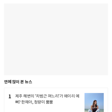
연예 많이 본 뉴스
1
제주 해변의 '차범근 며느리'가 왜이리 예
뻐? 한채아, 청량미 뿜뿜