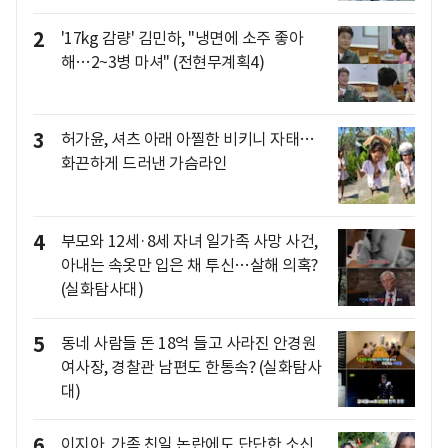
2
'17kg 감량' 김민하, "냉면에 소주 좋아
해…2~3병 마셔" (전현무계획4)
3
허가윤, 셔츠 아래 아찔한 비키니 자태…
화끈하게 드러낸 가슴라인
4
부모와 12세·8세 자녀 일가족 사망 사건,
아내는 속옷만 입은 채 투신…살해 의혹?
(실화탐사대)
5
동네 사람들 돈 18억 들고 사라진 안경원
여사장, 경찰관 남편도 한통속? (실화탐사
대)
6
이지아, 가족 친일 논란에도 단단한 소신