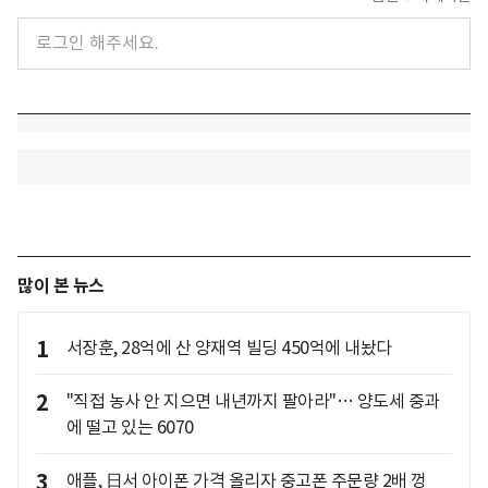
많이 본 뉴스
1
서장훈, 28억에 산 양재역 빌딩 450억에 내놨다
2
"직접 농사 안 지으면 내년까지 팔아라"… 양도세 중과
에 떨고 있는 6070
3
애플, 日서 아이폰 가격 올리자 중고폰 주문량 2배 껑