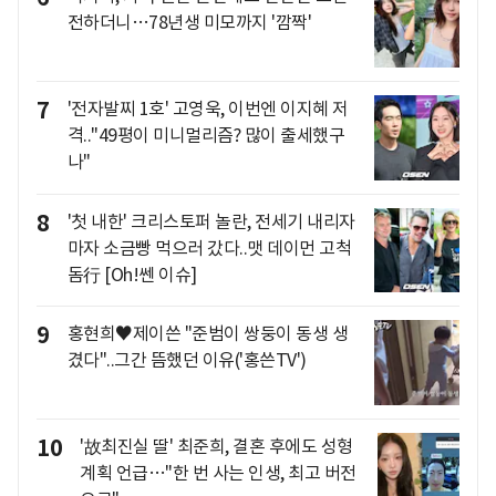
전하더니…78년생 미모까지 '깜짝'
7
'전자발찌 1호' 고영욱, 이번엔 이지혜 저
격.."49평이 미니멀리즘? 많이 출세했구
나"
8
'첫 내한' 크리스토퍼 놀란, 전세기 내리자
마자 소금빵 먹으러 갔다..맷 데이먼 고척
돔行 [Oh!쎈 이슈]
9
홍현희♥제이쓴 "준범이 쌍둥이 동생 생
겼다"..그간 뜸했던 이유('홍쓴TV')
10
'故최진실 딸' 최준희, 결혼 후에도 성형
계획 언급…"한 번 사는 인생, 최고 버전