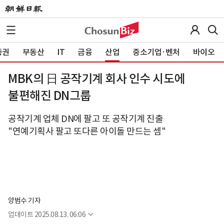
증권
부동산
IT
금융
산업
중소기업·벤처
바이오
MBK의 日 공작기계 회사 인수 시도에
불편해진 DN그룹
공작기계 업체 DN에 팔고 또 공작기계 진출
"연예기획사 팔고 또다른 아이돌 만드는 셈"
양범수 기자
업데이트
2025.08.13. 06:06