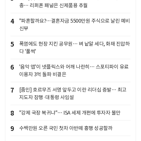
충… 리퍼폰 패널은 신제품용 추월
4
"파혼할까요?…결혼자금 5500만원 주식으로 날린 예비
신부
5
폭염에도 현장 지킨 공무원… 벼 낱알 세다, 화재 진압하
다 '풀썩'
6
'음악 앱'이 넷플릭스와 어깨 나란히… 스포티파이 유료
이용자 3억 돌파 비결은
7
[줌인] 호르무즈 서명 앞두고 이란 리더십 증발… 최고
지도자 잠행·대통령 사임설
8
"강제 국장 복귀냐"… ISA 세제 개편에 투자자 불만
9
수백만원 오른 국민 첫차 아반떼 흥행 성공할까