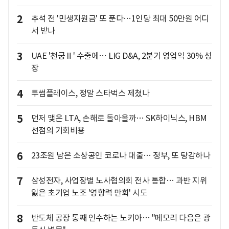
2
추석 전 '민생지원금' 또 푼다…1인당 최대 50만원 어디
서 받나
3
UAE '천궁Ⅱ' 수출에… LIG D&A, 2분기 영업익 30% 성
장
4
투썸플레이스, 정말 스타벅스 제쳤나
5
먼저 맺은 LTA, 손해로 돌아올까… SK하이닉스, HBM
선점의 기회비용
6
23조원 남은 소상공인 코로나 대출… 정부, 또 탕감하나
7
삼성전자, 사업장별 노사협의회 전사 통합… 과반 지위
잃은 초기업 노조 '영향력 만회' 시도
8
반도체 공장 통째 인수하는 노키아… "메모리 다음은 광