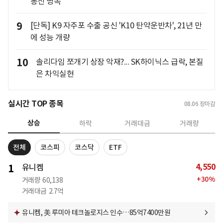
통신 병목"
9
[단독] K9 자주포 수출 공신 'K10 탄약운반차', 21년 만
에 성능 개량
10
솔리다임 쪼개기 상장 악재?... SK하이닉스 급락, 본질
은 차익실현
실시간 TOP 종목
08.06
장마감
상승
하락
거래대금
거래량
전체
코스피
코스닥
ETF
4,550
1
유니켐
+
30
%
거래량
60,138
거래대금
2.7억
유니켐, 美 루미아 테크놀로지스 인수…85억7400만원