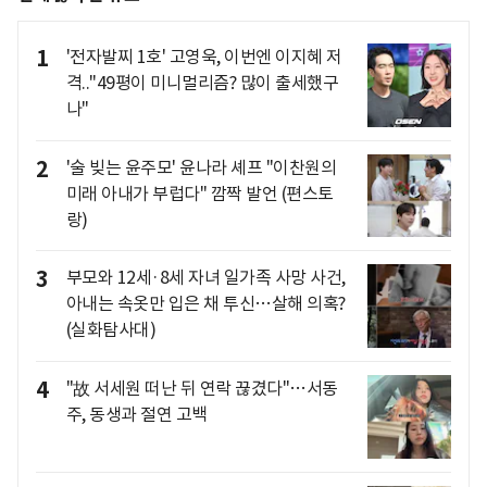
1
'전자발찌 1호' 고영욱, 이번엔 이지혜 저
격.."49평이 미니멀리즘? 많이 출세했구
나"
2
'술 빚는 윤주모' 윤나라 셰프 "이찬원의
미래 아내가 부럽다" 깜짝 발언 (편스토
랑)
3
부모와 12세·8세 자녀 일가족 사망 사건,
아내는 속옷만 입은 채 투신…살해 의혹?
(실화탐사대)
4
"故 서세원 떠난 뒤 연락 끊겼다"…서동
주, 동생과 절연 고백