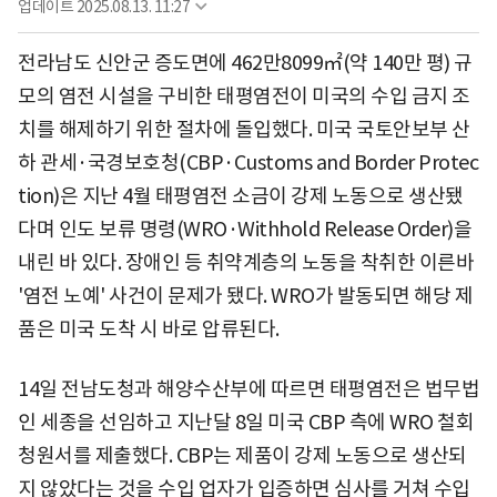
업데이트
2025.08.13. 11:27
전라남도 신안군 증도면에 462만8099㎡(약 140만 평) 규
모의 염전 시설을 구비한 태평염전이 미국의 수입 금지 조
치를 해제하기 위한 절차에 돌입했다. 미국 국토안보부 산
하 관세·국경보호청(CBP·Customs and Border Protec
tion)은 지난 4월 태평염전 소금이 강제 노동으로 생산됐
다며 인도 보류 명령(WRO·Withhold Release Order)을
내린 바 있다. 장애인 등 취약계층의 노동을 착취한 이른바
'염전 노예' 사건이 문제가 됐다. WRO가 발동되면 해당 제
품은 미국 도착 시 바로 압류된다.
14일 전남도청과 해양수산부에 따르면 태평염전은 법무법
인 세종을 선임하고 지난달 8일 미국 CBP 측에 WRO 철회
청원서를 제출했다. CBP는 제품이 강제 노동으로 생산되
지 않았다는 것을 수입 업자가 입증하면 심사를 거쳐 수입