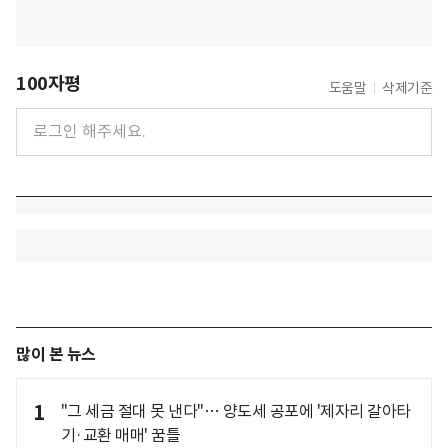
100자평
도움말
삭제기준
많이 본 뉴스
1
"그 세금 절대 못 낸다"… 양도세 공포에 '제자리 갈아타
기·교환 매매' 꿈틀