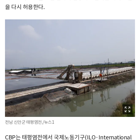
을 다시 허용한다.
전남 신안군 태평염전./뉴스1
CBP는 태평염전에서 국제노동기구(ILO·International