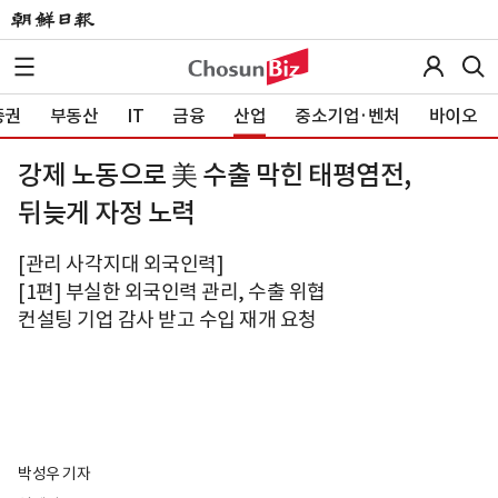
증권
부동산
IT
금융
산업
중소기업·벤처
바이오
강제 노동으로 美 수출 막힌 태평염전,
뒤늦게 자정 노력
[관리 사각지대 외국인력]
[1편] 부실한 외국인력 관리, 수출 위협
컨설팅 기업 감사 받고 수입 재개 요청
박성우 기자