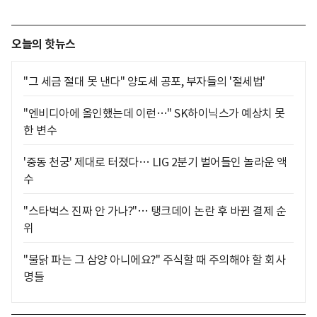
오늘의 핫뉴스
"그 세금 절대 못 낸다" 양도세 공포, 부자들의 '절세법'
"엔비디아에 올인했는데 이런…" SK하이닉스가 예상치 못
한 변수
'중동 천궁' 제대로 터졌다… LIG 2분기 벌어들인 놀라운 액
수
"스타벅스 진짜 안 가나?"… 탱크데이 논란 후 바뀐 결제 순
위
"불닭 파는 그 삼양 아니에요?" 주식할 때 주의해야 할 회사
명들