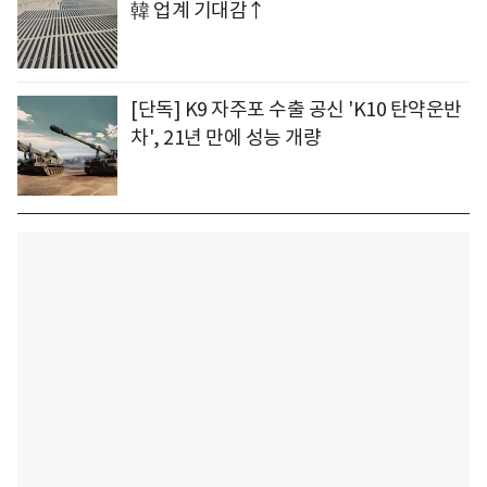
韓 업계 기대감↑
[단독] K9 자주포 수출 공신 'K10 탄약운반
차', 21년 만에 성능 개량