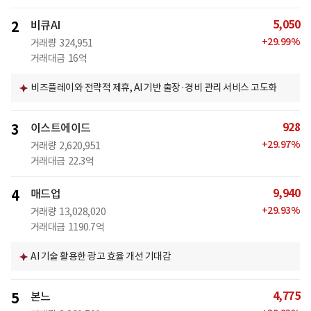
5,050
2
비큐AI
+
29.99
%
거래량
324,951
거래대금
16억
비즈플레이와 전략적 제휴, AI 기반 출장·경비 관리 서비스 고도화
928
3
이스트에이드
+
29.97
%
거래량
2,620,951
거래대금
22.3억
9,940
4
매드업
+
29.93
%
거래량
13,028,020
거래대금
1190.7억
AI 기술 활용한 광고 효율 개선 기대감
4,775
5
본느