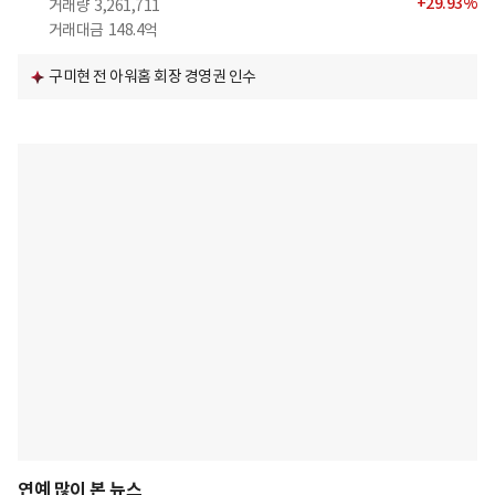
+
29.93
%
거래량
3,261,711
거래대금
148.4억
구미현 전 아워홈 회장 경영권 인수
연예 많이 본 뉴스