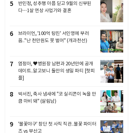
5
반민정, 성추행 아픔 딛고 9월의 신부된
다…1살 연상 사업가와 결혼
6
브라이언, '100억 탕진' 서인영에 부러
움.."난 천만원도 못 벌어" (개과천선)
7
염정아, ♥병원장 남편과 20년만에 공개
데이트..알고보니 둘만의 생일 파티 [핫피
플]
8
박서진, 축사 냄새에 "코 실리콘이 녹을 만
큼 마비 돼" (살림남)
9
'불꽃야구' 창단 첫 사직 직관..불꽃 파이터
즈 vs 부산고