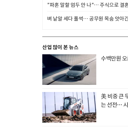
"파혼 말할 엄두 안 나"… 주식으로 결
벼 낱알 세다 풀썩… 공무원 목숨 앗아간
산업 많이 본 뉴스
수백만원 오
美 비중 큰
는 선전… 