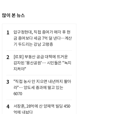
많이 본 뉴스
1
압구정현대, 직접 증여가 매각 후 현
금 증여보다 세금 7억 덜 낸다…계산
기 두드리는 강남 고령층
2
[르포] 부동산 공급 대책에 뜨거운
감자된 '용산공원'… 시민들은 "녹지
지켜야"
3
"직접 농사 안 지으면 내년까지 팔아
라"… 양도세 중과에 떨고 있는
6070
4
서장훈, 28억에 산 양재역 빌딩 450
억에 내놨다