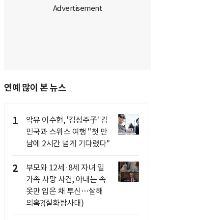
연예 많이 본 뉴스
1
악뮤 이수현, '김성주子' 김
민국과 스위스 여행 "첫 만
남에 2시간 넘게 기다렸다"
2
부모와 12세·8세 자녀 일
가족 사망 사건, 아내는 속
옷만 입은 채 투신…살해
의혹?(실화탐사대)