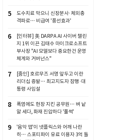
5
도수치료 막으니 신장분사·체외충
격파로… 비급여 '풍선효과'
6
[인터뷰] 美 DARPA AI 사이버 챌린
지 1위 이끈 김태수 마이크로소프트
부사장 "AI 모델보다 중요한건 운영
체계와 거버넌스"
7
[줌인] 호르무즈 서명 앞두고 이란
리더십 증발… 최고지도자 잠행·대
통령 사임설
8
폭염에도 현장 지킨 공무원… 벼 낱
알 세다, 화재 진압하다 '풀썩'
9
'음악 앱'이 넷플릭스와 어깨 나란
히… 스포티파이 유료 이용자 3억 돌