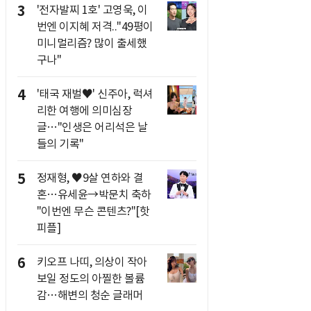
3
'전자발찌 1호' 고영욱, 이
번엔 이지혜 저격.."49평이
미니멀리즘? 많이 출세했
구나"
4
'태국 재벌♥' 신주아, 럭셔
리한 여행에 의미심장
글…"인생은 어리석은 날
들의 기록"
5
정재형, ♥9살 연하와 결
혼…유세윤→박문치 축하
"이번엔 무슨 콘텐츠?"[핫
피플]
6
키오프 나띠, 의상이 작아
보일 정도의 아찔한 볼륨
감…해변의 청순 글래머