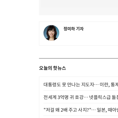
정미하 기자
오늘의 핫뉴스
대통령도 못 만나는 지도자… 이란, 통
전세계 3억명 귀 호강… 넷플릭스급 돌
"저걸 왜 2배 주고 사지?"… 일본, 때