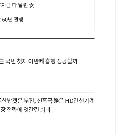
혼자금 다 날린 女
 60년 관행
른 국민 첫차 아반떼 흥행 성공할까
 두산밥캣은 부진, 신흥국 뚫은 HD건설기계
시장 전략에 엇갈린 희비