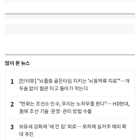
많이 본 뉴스
1
[인터뷰] "뇌졸중 골든타임 지키는 '뇌동맥류 치료'"…개
두술 없이 혈관 타고 들어가 막는다
2
"한화는 조선소 인수, 우리는 노하우를 판다"… HD현대,
美에 조선 기술·운영·관리 방법 수출
3
보유세 강화에 '세 낀 집' 퇴로… 토허제 실거주 예외 확
대 추진