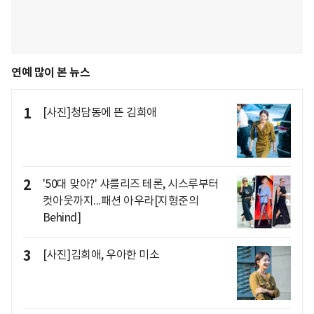
연예 많이 본 뉴스
1
[사진]청담동에 뜬 김희애
2
'50대 맞아?' 샤를리즈 테론, 시스루부터
컷아웃까지...패션 아우라[지형준의
Behind]
3
[사진]김희애, 우아한 미소