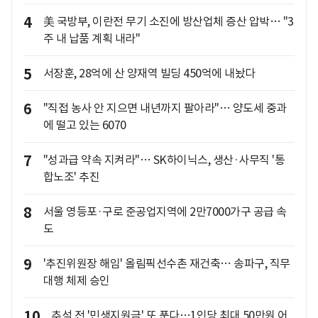
4
美 국방부, 이란전 무기 소진에 방산업체 증산 압박… "3
주 내 납품 계획 내라"
5
서장훈, 28억에 산 양재역 빌딩 450억에 내놨다
6
"직접 농사 안 지으면 내년까지 팔아라"… 양도세 중과
에 떨고 있는 6070
7
"성과급 약속 지켜라"… SK하이닉스, 생산·사무직 '통
합노조' 추진
8
서울 영등포·구로 준공업지역에 2만7000가구 공급 속
도
9
'추진위원장 해임' 올림픽선수촌 재건축… 송파구, 직무
대행 체제 승인
10
추석 전 '민생지원금' 또 푼다…1인당 최대 50만원 어