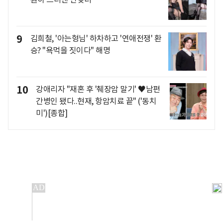
9
김희철, '아는형님' 하차하고 '연애전쟁' 환
승? "욕먹을 짓이다" 해명
10
강애리자 "재혼 후 '췌장암 말기' ♥남편
간병인 됐다..현재, 항암치료 끝" ('동치
미')[종합]
개인정보처리방침
앱설치(Android)