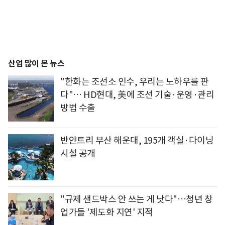
산업 많이 본 뉴스
"한화는 조선소 인수, 우리는 노하우를 판
다"… HD현대, 美에 조선 기술·운영·관리
방법 수출
반얀트리 부산 해운대, 195개 객실·다이닝
시설 공개
"규제 샌드박스 안 쓰는 게 낫다"…청년 창
업가들 '제도화 지연' 지적