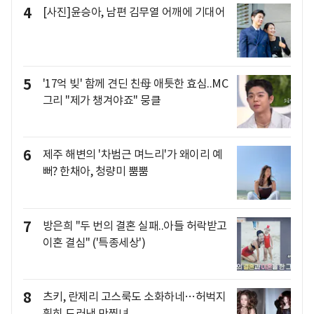
4
[사진]윤승아, 남편 김무열 어깨에 기대어
5
'17억 빚' 함께 견딘 친母 애틋한 효심..MC
그리 "제가 챙겨야죠" 뭉클
6
제주 해변의 '차범근 며느리'가 왜이리 예
뻐? 한채아, 청량미 뿜뿜
7
방은희 "두 번의 결혼 실패..아들 허락받고
이혼 결심" ('특종세상')
8
츠키, 란제리 고스룩도 소화하네…허벅지
훤히 드러낸 만찢녀