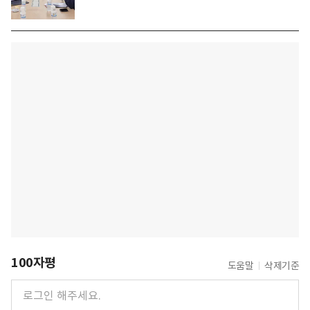
100자평
도움말
삭제기준