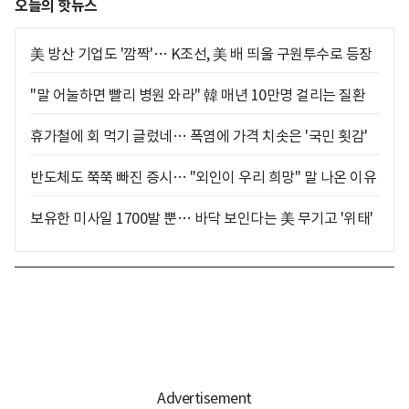
오늘의 핫뉴스
美 방산 기업도 '깜짝'… K조선, 美 배 띄울 구원투수로 등장
"말 어눌하면 빨리 병원 와라" 韓 매년 10만명 걸리는 질환
휴가철에 회 먹기 글렀네… 폭염에 가격 치솟은 '국민 횟감'
반도체도 쭉쭉 빠진 증시… "외인이 우리 희망" 말 나온 이유
보유한 미사일 1700발 뿐… 바닥 보인다는 美 무기고 '위태'