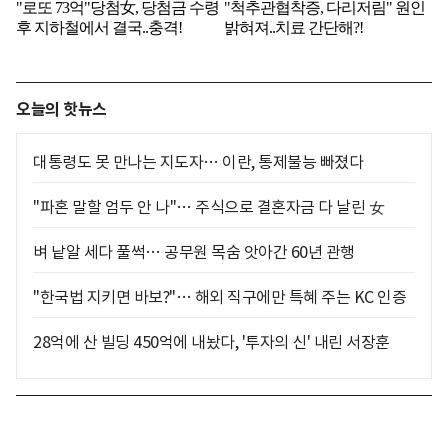
오늘의 핫뉴스
대통령도 못 만나는 지도자… 이란, 통제불능 빠졌다
"파혼 말할 엄두 안 나"… 주식으로 결혼자금 다 날린 女
벼 낱알 세다 풀썩… 공무원 목숨 앗아간 60년 관행
"한국법 지키면 바보?"… 해외 직구에만 특혜 주는 KC 인증
28억에 산 빌딩 450억에 내놨다, '투자의 신' 내린 서장훈