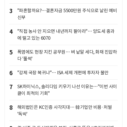
3
"파혼할까요?…결혼자금 5500만원 주식으로 날린 예비
신부
4
"직접 농사 안 지으면 내년까지 팔아라"… 양도세 중과
에 떨고 있는 6070
5
폭염에도 현장 지킨 공무원… 벼 낱알 세다, 화재 진압하
다 '풀썩'
6
"강제 국장 복귀냐"… ISA 세제 개편에 투자자 불만
7
SK하이닉스, 솔리다임 키우기 나선 이유는…"이번 사이
클이 최적의 기회"
8
해외법인은 KC인증 사각지대… 韓기업만 비용·처벌
'독박'