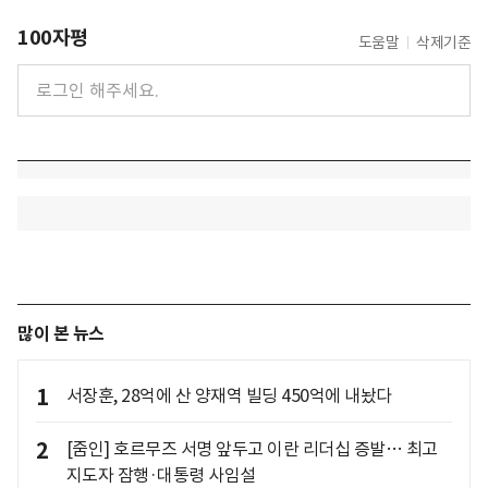
100자평
도움말
삭제기준
많이 본 뉴스
1
서장훈, 28억에 산 양재역 빌딩 450억에 내놨다
2
[줌인] 호르무즈 서명 앞두고 이란 리더십 증발… 최고
지도자 잠행·대통령 사임설