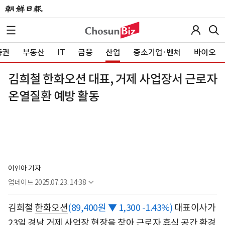
증권
부동산
IT
금융
산업
중소기업·벤처
바이오
김희철 한화오션 대표, 거제 사업장서 근로자
온열질환 예방 활동
이인아 기자
업데이트
2025.07.23. 14:38
김희철
한화오션
(89,400원 ▼ 1,300 -1.43%)
대표이사가
23일 경남 거제 사업장 현장을 찾아 근로자 휴식 공간 환경