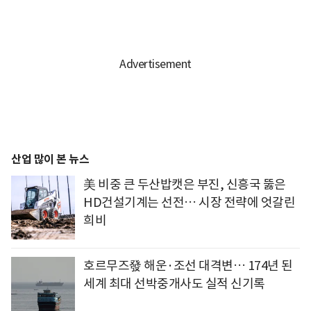
산업 많이 본 뉴스
美 비중 큰 두산밥캣은 부진, 신흥국 뚫은
HD건설기계는 선전… 시장 전략에 엇갈린
희비
호르무즈發 해운·조선 대격변… 174년 된
세계 최대 선박중개사도 실적 신기록