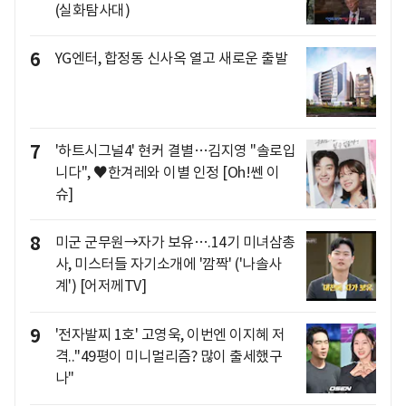
(실화탐사대)
6
YG엔터, 합정동 신사옥 열고 새로운 출발
7
'하트시그널4' 현커 결별…김지영 "솔로입
니다", ♥한겨레와 이별 인정 [Oh!쎈 이
슈]
8
미군 군무원→자가 보유….14기 미녀삼총
사, 미스터들 자기소개에 '깜짝' ('나솔사
계') [어저께TV]
9
'전자발찌 1호' 고영욱, 이번엔 이지혜 저
격.."49평이 미니멀리즘? 많이 출세했구
나"