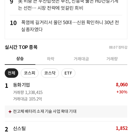
9
美 비중 큰 두산밥캣은 부진, 신흥국 뚫은 HD건설기계
는 선전… 시장 전략에 엇갈린 희비
10
폭염에 길거리서 울던 50대…신원 확인하니 30년 전
실종자였다
실시간 TOP 종목
08.07
장마감
상승
하락
거래대금
거래량
전체
코스피
코스닥
ETF
8,060
1
동화기업
+
30
%
거래량
1,338,415
거래대금
105.2억
전고체 배터리 소재 기술 사업 확대 기대
1,852
2
신스틸