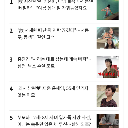
1
'故 최진실 딸' 최준희, 다낭 물속에서 뽐낸
'뼈말라'…"여름 몸매 잘 가꿔놓았지요"
2
"故 서세원 떠난 뒤 연락 끊겼다"…서동
주, 동생과 절연 고백
3
홍진경 "사라는 대로 샀는데 계속 빠져"…
삼전·닉스 손실 토로
4
'의사 남편♥' 재혼 윤해영, 55세 믿기지
않는 미모
5
부모와 12세·8세 자녀 일가족 사망 사건,
아내는 속옷만 입은 채 투신…살해 의혹?