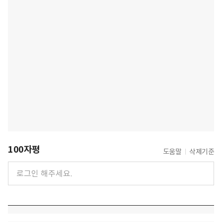
100자평
도움말
삭제기준