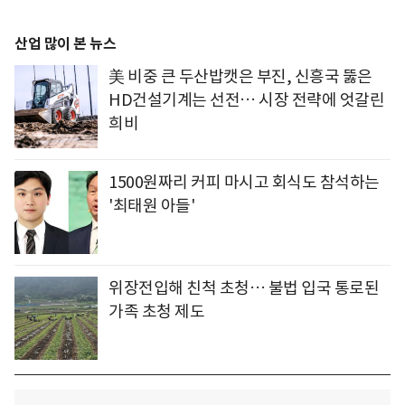
산업 많이 본 뉴스
美 비중 큰 두산밥캣은 부진, 신흥국 뚫은
HD건설기계는 선전… 시장 전략에 엇갈린
희비
1500원짜리 커피 마시고 회식도 참석하는
'최태원 아들'
위장전입해 친척 초청… 불법 입국 통로된
가족 초청 제도