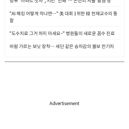
정부 "아파트 짓자", 시민 "안돼"… 논란의 서울 '황금 땅'
"AI 해킹 어떻게 막냐면…" 美 대회 1위한 韓 천재교수의 통
찰
"도수치료 그거 하지 마세요~" 병원들의 새로운 꼼수 진료
바람 가르는 보닛 장착… 세단 같은 승차감의 볼보 전기차