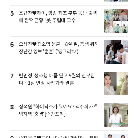
5
조규찬♥해이, 방송 최초 부부 동반 출격
에 깜짝 근황 "美 주립대 교수"
6
오상진♥김소영 뭉클…8살 딸, 동생 위해
장난감 양보 '훈훈' ('띵그리tv')
7
반민정, 성추행 아픔 딛고 9월의 신부된
다…1살 연상 사업가와 결혼
8
정석원 "하이닉스가 뭐예요? 맥주회사?"
백지영 '충격'[순간포착]