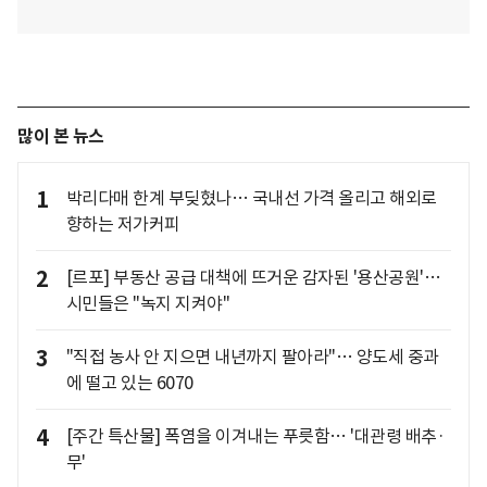
많이 본 뉴스
1
박리다매 한계 부딪혔나… 국내선 가격 올리고 해외로
향하는 저가커피
2
[르포] 부동산 공급 대책에 뜨거운 감자된 '용산공원'…
시민들은 "녹지 지켜야"
3
"직접 농사 안 지으면 내년까지 팔아라"… 양도세 중과
에 떨고 있는 6070
4
[주간 특산물] 폭염을 이겨내는 푸릇함… '대관령 배추·
무'