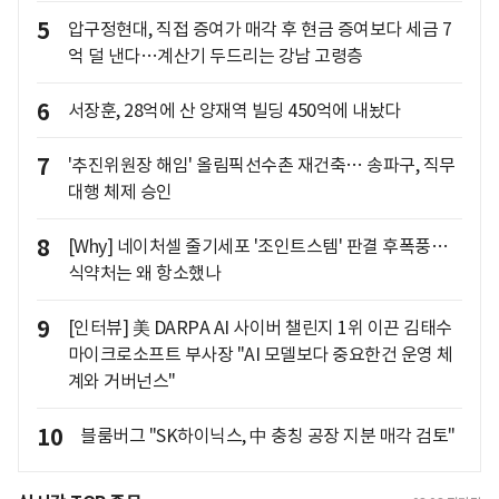
5
압구정현대, 직접 증여가 매각 후 현금 증여보다 세금 7
억 덜 낸다…계산기 두드리는 강남 고령층
6
서장훈, 28억에 산 양재역 빌딩 450억에 내놨다
7
'추진위원장 해임' 올림픽선수촌 재건축… 송파구, 직무
대행 체제 승인
8
[Why] 네이처셀 줄기세포 '조인트스템' 판결 후폭풍…
식약처는 왜 항소했나
9
[인터뷰] 美 DARPA AI 사이버 챌린지 1위 이끈 김태수
마이크로소프트 부사장 "AI 모델보다 중요한건 운영 체
계와 거버넌스"
10
블룸버그 "SK하이닉스, 中 충칭 공장 지분 매각 검토"