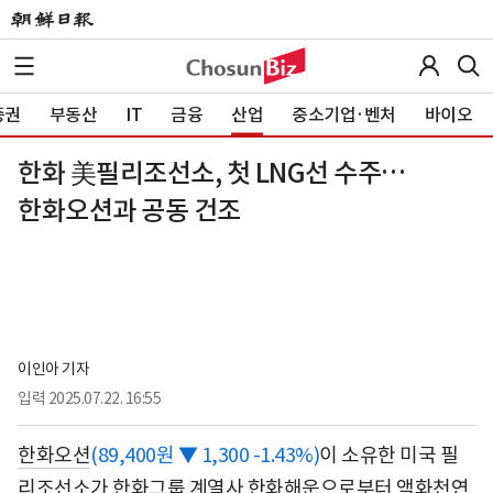
증권
부동산
IT
금융
산업
중소기업·벤처
바이오
한화 美필리조선소, 첫 LNG선 수주…
한화오션과 공동 건조
이인아 기자
입력
2025.07.22. 16:55
한화오션
(89,400원 ▼ 1,300 -1.43%)
이 소유한 미국 필
리조선소가 한화그룹 계열사 한화해운으로부터 액화천연