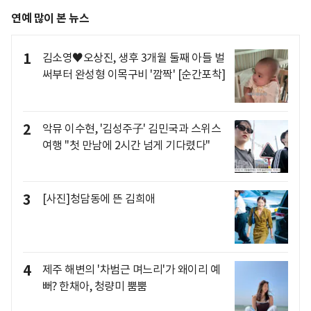
연예 많이 본 뉴스
1
김소영♥오상진, 생후 3개월 둘째 아들 벌
써부터 완성형 이목구비 '깜짝' [순간포착]
2
악뮤 이수현, '김성주子' 김민국과 스위스
여행 "첫 만남에 2시간 넘게 기다렸다"
3
[사진]청담동에 뜬 김희애
4
제주 해변의 '차범근 며느리'가 왜이리 예
뻐? 한채아, 청량미 뿜뿜