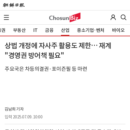
증권
부동산
IT
금융
산업
중소기업·벤처
바이오
상법 개정에 자사주 활용도 제한… 재계
"경영권 방어책 필요"
주요국은 차등의결권·포이즌필 등 마련
김남희 기자
입력
2025.07.09. 10:00