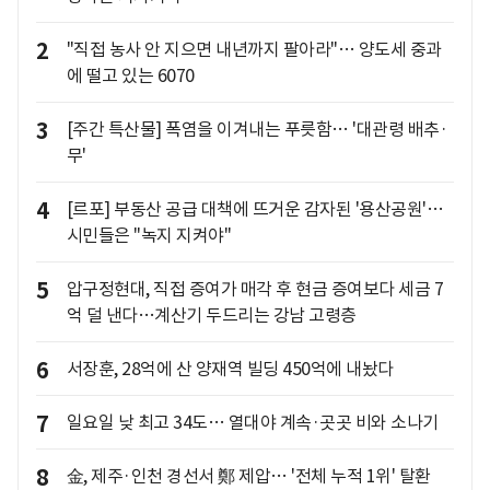
2
"직접 농사 안 지으면 내년까지 팔아라"… 양도세 중과
에 떨고 있는 6070
3
[주간 특산물] 폭염을 이겨내는 푸릇함… '대관령 배추·
무'
4
[르포] 부동산 공급 대책에 뜨거운 감자된 '용산공원'…
시민들은 "녹지 지켜야"
5
압구정현대, 직접 증여가 매각 후 현금 증여보다 세금 7
억 덜 낸다…계산기 두드리는 강남 고령층
6
서장훈, 28억에 산 양재역 빌딩 450억에 내놨다
7
일요일 낮 최고 34도… 열대야 계속·곳곳 비와 소나기
8
金, 제주·인천 경선서 鄭 제압… '전체 누적 1위' 탈환