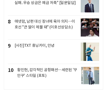
실패..우승 상금은 예금 저축" [일문일답]
8
애넷맘, 남편 대신 장녀에 육아 의지…이
호선 "큰 딸이 제물 돼" (이호선상담소)
9
[사진]TXT 휴닝카이, 안녕
10
황민현, 감각적인 공항패션…세련된 '꾸
안꾸' 스타일 (포토)