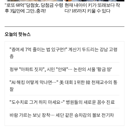
오늘의 핫뉴스
"증여세 7억 줄이는 법 있구먼!" 계산기 두드리는 강남 고령
층
정부 "아파트 짓자", 시민 "안돼"… 논란의 서울 '황금 땅'
"AI 해킹 어떻게 막냐면…" 美 대회 1위한 韓 천재교수의 통
찰
"도수치료 그거 하지 마세요~" 병원들의 새로운 꼼수 진료
바람 가르는 보닛 장착… 세단 같은 승차감의 볼보 전기차