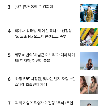
3
[사진]청담동에 뜬 김희애
4
최예나, 워터밤 새 여신 되나···선정성
No 노출 No 오로지 콘셉트로 승부
5
제주 해변의 '차범근 며느리'가 왜이리 예
뻐? 한채아, 청량미 뿜뿜
6
'하정우♥' 차정원, 빛나는 반지 자랑…민
소매에 초슬렌더 자태
7
'피의 게임2' 우승자 이진형 "주식+코인