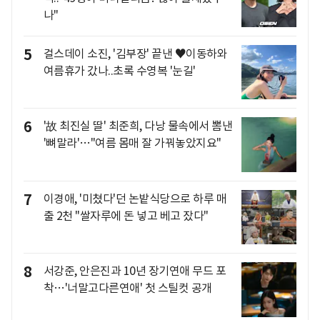
나"
5
걸스데이 소진, '김부장' 끝낸 ♥이동하와
여름휴가 갔나..초록 수영복 '눈길'
6
'故 최진실 딸' 최준희, 다낭 물속에서 뽐낸
'뼈말라'…"여름 몸매 잘 가꿔놓았지요"
7
이경애, '미쳤다'던 논밭식당으로 하루 매
출 2천 "쌀자루에 돈 넣고 베고 잤다"
8
서강준, 안은진과 10년 장기연애 무드 포
착…'너말고다른연애' 첫 스틸컷 공개