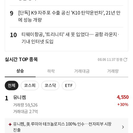
9
[단독] K9 자주포 수출 공신 'K10 탄약운반차', 21년 만
에 성능 개량
10
티웨이항공, '트리니티' 새 옷 입었다… 공항 라운지·
기내 인터넷 도입
실시간 TOP 종목
08.06 11:37
장중
상승
하락
거래대금
거래량
전체
코스피
코스닥
ETF
4,550
1
유니켐
+
30
%
거래량
59,526
거래대금
2.7억
유니켐, 美 루미아 테크놀로지스 100% 인수…전자피부 시장
진출