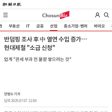
권
부동산
IT
금융
산업
중소기업·벤처
바이오
반덤핑 조사 후 中 열연 수입 증가…
현대제철 "소급 신청"
업계 "관세 부과 전 물량 쌓으려는 것"
양범수 기자
입력
2025.07.07. 11:00