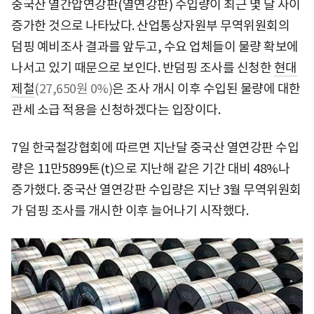
중국산 열간압연강판(열연강판) 수입량이 최근 몇 달 사이
증가한 것으로 나타났다. 산업통상자원부 무역위원회의
덤핑 예비조사 결과를 앞두고, 수요 업체들이 물량 확보에
나서고 있기 때문으로 보인다. 반덤핑 조사를 신청한
현대
제철
(27,650원 0%)
은 조사 개시 이후 수입된 물량에 대한
관세 소급 적용을 신청하겠다는 입장이다.
7일 한국철강협회에 따르면 지난달 중국산 열연강판 수입
량은 11만5899톤(t)으로 지난해 같은 기간 대비 48%나
증가했다. 중국산 열연강판 수입량은 지난 3월 무역위원회
가 덤핑 조사를 개시한 이후 늘어나기 시작했다.