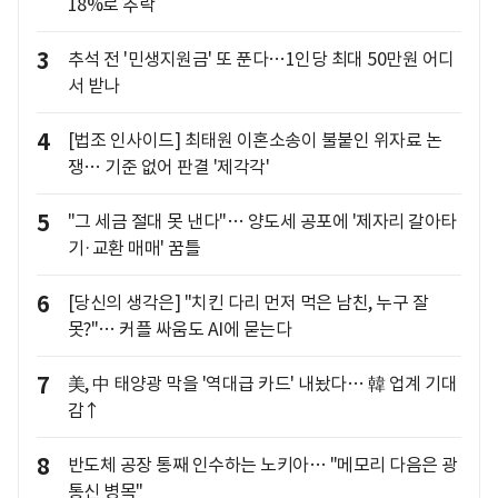
18%로 추락
3
추석 전 '민생지원금' 또 푼다…1인당 최대 50만원 어디
서 받나
4
[법조 인사이드] 최태원 이혼소송이 불붙인 위자료 논
쟁… 기준 없어 판결 '제각각'
5
"그 세금 절대 못 낸다"… 양도세 공포에 '제자리 갈아타
기·교환 매매' 꿈틀
6
[당신의 생각은] "치킨 다리 먼저 먹은 남친, 누구 잘
못?"… 커플 싸움도 AI에 묻는다
7
美, 中 태양광 막을 '역대급 카드' 내놨다… 韓 업계 기대
감↑
8
반도체 공장 통째 인수하는 노키아… "메모리 다음은 광
통신 병목"