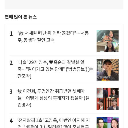
연예 많이 본 뉴스
1
"故 서세원 떠난 뒤 연락 끊겼다"…서동
주, 동생과 절연 고백
2
'나솔' 29기 영수, ♥옥순과 결별설 일
축…"알아가고 있는 단계" ('벙벙튜브')[순
간포착]
3
故 이건희, 투명인간 취급받던 셋째아
들…어떻게 삼성의 후계자가 됐을까 (셀
럽병사)
4
'전자발찌 1호' 고영욱, 이번엔 이지혜 저
격.."49평이 미니멀리즘? 많이 출세했구