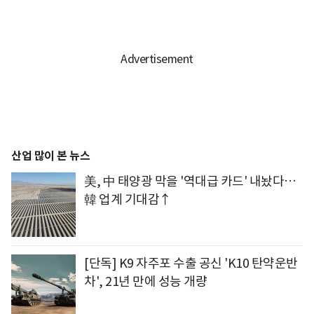
산업 많이 본 뉴스
美, 中 태양광 막을 '역대급 카드' 내놨다…
韓 업계 기대감↑
[단독] K9 자주포 수출 공신 'K10 탄약운반
차', 21년 만에 성능 개량