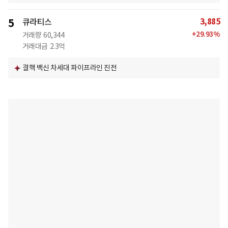
3,885
5
큐라티스
+
29.93
%
거래량
60,344
거래대금
2.3억
결핵 백신 차세대 파이프라인 진전