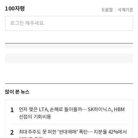
100자평
도움말
삭제기준
많이 본 뉴스
1
먼저 맺은 LTA, 손해로 돌아올까… SK하이닉스, HBM
선점의 기회비용
2
최대주주도 못 피한 '반대매매' 폭탄… 지분율 42%에서