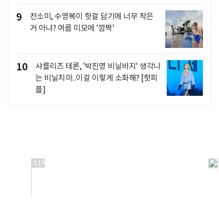
9
전소미, 수영복이 핫걸 담기에 너무 작은
거 아냐? 여름 미모에 '깜짝'
10
샤를리즈 테론, '박진영 비닐바지' 생각나
는 비닐치마..이걸 이렇게 소화해? [핫피
플]
개인정보처리방침
앱설치(Android)
본 사이트의 주가 시세정보는 정보 제공 목적이며, 오류가