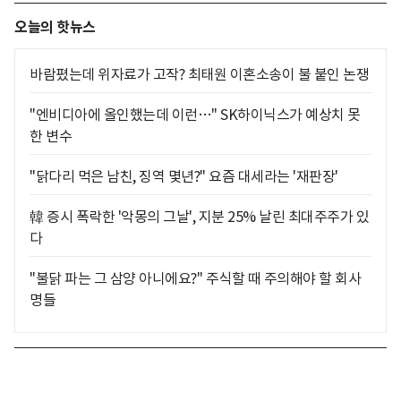
오늘의 핫뉴스
바람폈는데 위자료가 고작? 최태원 이혼소송이 불 붙인 논쟁
"엔비디아에 올인했는데 이런…" SK하이닉스가 예상치 못
한 변수
"닭다리 먹은 남친, 징역 몇년?" 요즘 대세라는 '재판장'
韓 증시 폭락한 '악몽의 그날', 지분 25% 날린 최대주주가 있
다
"불닭 파는 그 삼양 아니에요?" 주식할 때 주의해야 할 회사
명들