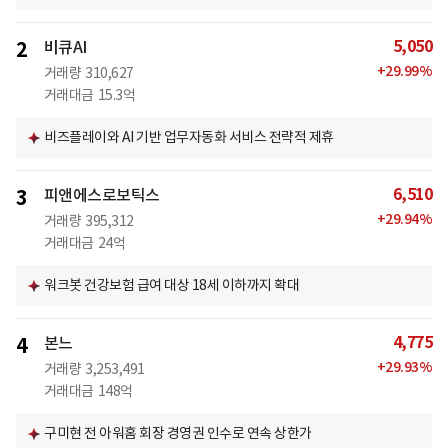
5,050
2
비큐AI
+
29.99
%
거래량
310,627
거래대금
15.3억
비즈플레이와 AI 기반 업무자동화 서비스 전략적 제휴
6,510
3
피앤에스로보틱스
+
29.94
%
거래량
395,312
거래대금
24억
워크봇 건강보험 급여 대상 18세 이하까지 확대
4,775
4
본느
+
29.93
%
거래량
3,253,491
거래대금
148억
구미현 전 아워홈 회장 경영권 인수로 연속 상한가