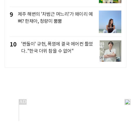
9
제주 해변의 '차범근 며느리'가 왜이리 예
뻐? 한채아, 청량미 뿜뿜
10
'짠돌이' 규현, 폭염에 결국 에어컨 틀었
다.."한국 더위 참을 수 없어"
개인정보처리방침
앱설치(Android)