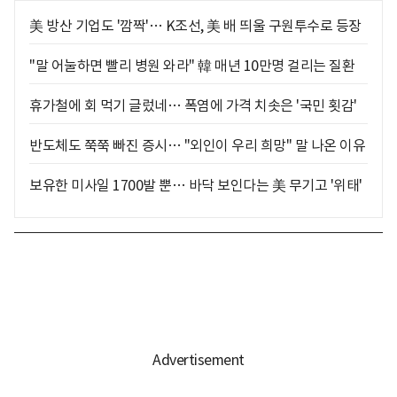
美 방산 기업도 '깜짝'… K조선, 美 배 띄울 구원투수로 등장
"말 어눌하면 빨리 병원 와라" 韓 매년 10만명 걸리는 질환
휴가철에 회 먹기 글렀네… 폭염에 가격 치솟은 '국민 횟감'
반도체도 쭉쭉 빠진 증시… "외인이 우리 희망" 말 나온 이유
보유한 미사일 1700발 뿐… 바닥 보인다는 美 무기고 '위태'