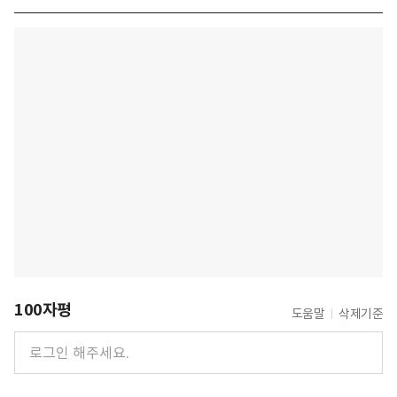
100자평
도움말
삭제기준