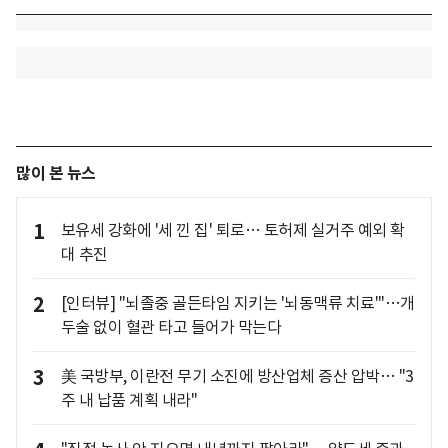
많이 본 뉴스
1
보유세 강화에 '세 낀 집' 퇴로… 토허제 실거주 예외 확
대 추진
2
[인터뷰] "뇌졸중 골든타임 지키는 '뇌동맥류 치료'"…개
두술 없이 혈관 타고 들어가 막는다
3
美 국방부, 이란전 무기 소진에 방산업체 증산 압박… "3
주 내 납품 계획 내라"