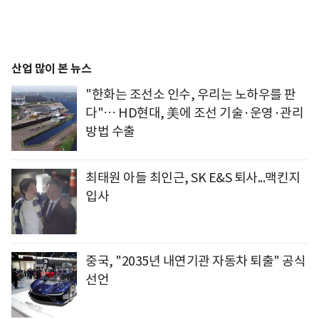
산업 많이 본 뉴스
"한화는 조선소 인수, 우리는 노하우를 판
다"… HD현대, 美에 조선 기술·운영·관리
방법 수출
최태원 아들 최인근, SK E&S 퇴사...맥킨지
입사
중국, "2035년 내연기관 자동차 퇴출" 공식
선언