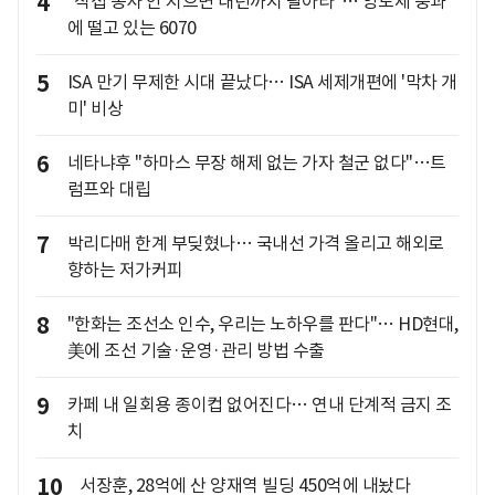
4
"직접 농사 안 지으면 내년까지 팔아라"… 양도세 중과
에 떨고 있는 6070
5
ISA 만기 무제한 시대 끝났다… ISA 세제개편에 '막차 개
미' 비상
6
네타냐후 "하마스 무장 해제 없는 가자 철군 없다"…트
럼프와 대립
7
박리다매 한계 부딪혔나… 국내선 가격 올리고 해외로
향하는 저가커피
8
"한화는 조선소 인수, 우리는 노하우를 판다"… HD현대,
美에 조선 기술·운영·관리 방법 수출
9
카페 내 일회용 종이컵 없어진다… 연내 단계적 금지 조
치
10
서장훈, 28억에 산 양재역 빌딩 450억에 내놨다