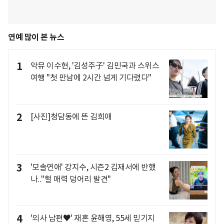
연예 많이 본 뉴스
1
악뮤 이수현, '김성주子' 김민국과 스위스
여행 "첫 만남에 2시간 넘게 기다렸다"
2
[사진]청담동에 뜬 김희애
3
'모솔연애' 강지수, 시즌2 김재서에 반했
나.."헐 매력 덩어리 발견"
4
'의사 남편♥' 재혼 윤해영, 55세 믿기지