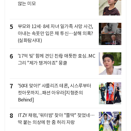
않는 미모
5
부모와 12세·8세 자녀 일가족 사망 사건,
아내는 속옷만 입은 채 투신…살해 의혹?
(실화탐사대)
6
'17억 빚' 함께 견딘 친母 애틋한 효심..MC
그리 "제가 챙겨야죠" 뭉클
7
'50대 맞아?' 샤를리즈 테론, 시스루부터
컷아웃까지...패션 아우라[지형준의
Behind]
8
ITZY 채령, '워터밤' 찾아 "쫄딱" 젖었네…
딱 붙는 의상에 한 줌 허리 자랑