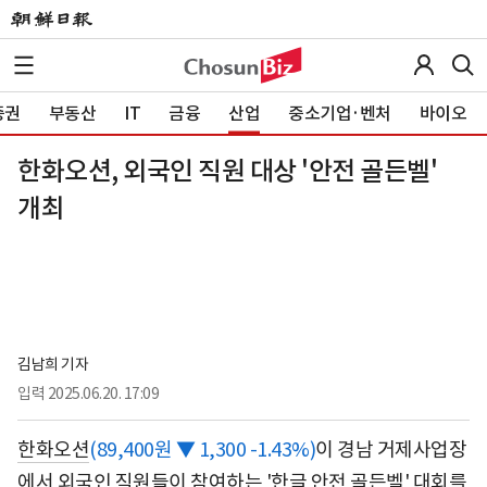
증권
부동산
IT
금융
산업
중소기업·벤처
바이오
한화오션, 외국인 직원 대상 '안전 골든벨'
개최
김남희 기자
입력
2025.06.20. 17:09
한화오션
(89,400원 ▼ 1,300 -1.43%)
이 경남 거제사업장
에서 외국인 직원들이 참여하는 '한글 안전 골든벨' 대회를