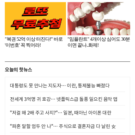
오늘의 핫뉴스
대통령도 못 만나는 지도자… 이란, 통제불능 빠졌다
전세계 3억명 귀 호강… 넷플릭스급 돌풍 일으킨 음악 앱
"저걸 왜 2배 주고 사지?"… 일본, 때아닌 아이폰 대란
"파혼 말할 엄두 안 나"… 주식으로 결혼자금 다 날린 女