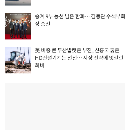
승계 9부 능선 넘은 한화… 김동관 수석부회
장 승진
美 비중 큰 두산밥캣은 부진, 신흥국 뚫은
HD건설기계는 선전… 시장 전략에 엇갈린
희비