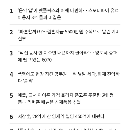
1
'음악 앱'이 넷플릭스와 어깨 나란히… 스포티파이 유료
이용자 3억 돌파 비결은
2
"파혼할까요?…결혼자금 5500만원 주식으로 날린 예비
신부
3
"직접 농사 안 지으면 내년까지 팔아라"… 양도세 중과
에 떨고 있는 6070
4
폭염에도 현장 지킨 공무원… 벼 낱알 세다, 화재 진압하
다 '풀썩'
5
애플, 日서 아이폰 가격 올리자 중고폰 주문량 2배 껑
충… 리퍼폰 패널은 신제품용 추월
6
서장훈, 28억에 산 양재역 빌딩 450억에 내놨다