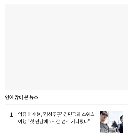
연예 많이 본 뉴스
1
악뮤 이수현, '김성주子' 김민국과 스위스
여행 "첫 만남에 2시간 넘게 기다렸다"