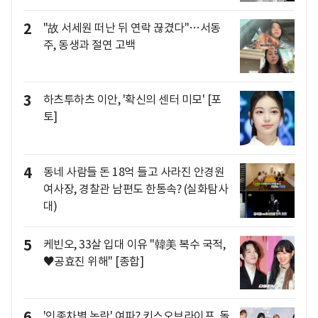
2
"故 서세원 떠난 뒤 연락 끊겼다"…서동
주, 동생과 절연 고백
3
하츠투하츠 이안, '확신의 센터 미모' [포
토]
4
동네 사람들 돈 18억 들고 사라진 안경원
여사장, 경찰관 남편도 한통속? (실화탐사
대)
5
케빈오, 33살 입대 이유 "韓美 복수 국적,
♥공효진 위해" [종합]
6
'인종차별 논란' 여파? 키스오브라이프, 돌