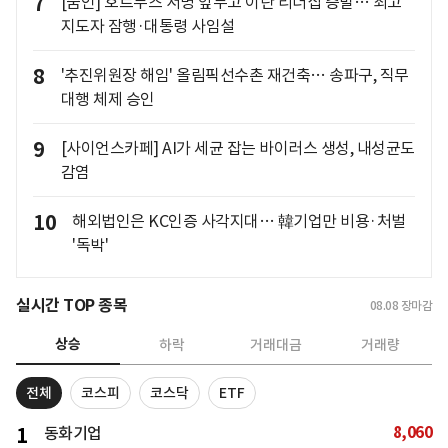
7
[줌인] 호르무즈 서명 앞두고 이란 리더십 증발… 최고
지도자 잠행·대통령 사임설
8
'추진위원장 해임' 올림픽선수촌 재건축… 송파구, 직무
대행 체제 승인
9
[사이언스카페] AI가 세균 잡는 바이러스 생성, 내성균도
감염
10
해외법인은 KC인증 사각지대… 韓기업만 비용·처벌
'독박'
실시간 TOP 종목
08.08
장마감
상승
하락
거래대금
거래량
전체
코스피
코스닥
ETF
8,060
1
동화기업