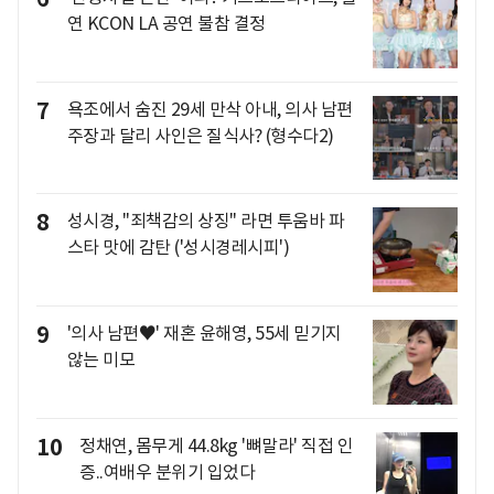
연 KCON LA 공연 불참 결정
7
욕조에서 숨진 29세 만삭 아내, 의사 남편
주장과 달리 사인은 질식사? (형수다2)
8
성시경, "죄책감의 상징" 라면 투움바 파
스타 맛에 감탄 ('성시경레시피')
9
'의사 남편♥' 재혼 윤해영, 55세 믿기지
않는 미모
10
정채연, 몸무게 44.8kg '뼈말라' 직접 인
증..여배우 분위기 입었다