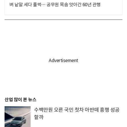
벼 낱알 세다 풀썩… 공무원 목숨 앗아간 60년 관행
산업 많이 본 뉴스
수백만원 오른 국민 첫차 아반떼 흥행 성공
할까