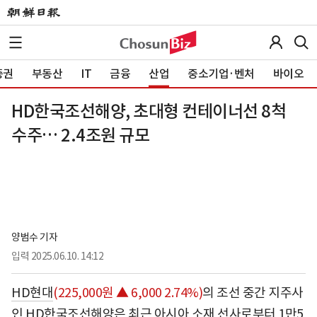
증권
부동산
IT
금융
산업
중소기업·벤처
바이오
HD한국조선해양, 초대형 컨테이너선 8척
수주… 2.4조원 규모
양범수 기자
입력
2025.06.10. 14:12
HD현대
(225,000원 ▲ 6,000 2.74%)
의 조선 중간 지주사
인 HD한국조선해양은 최근 아시아 소재 선사로부터 1만5