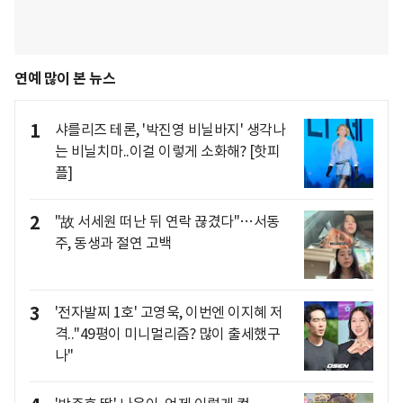
연예 많이 본 뉴스
1
샤를리즈 테론, '박진영 비닐바지' 생각나
는 비닐치마..이걸 이렇게 소화해? [핫피
플]
2
"故 서세원 떠난 뒤 연락 끊겼다"…서동
주, 동생과 절연 고백
3
'전자발찌 1호' 고영욱, 이번엔 이지혜 저
격.."49평이 미니멀리즘? 많이 출세했구
나"