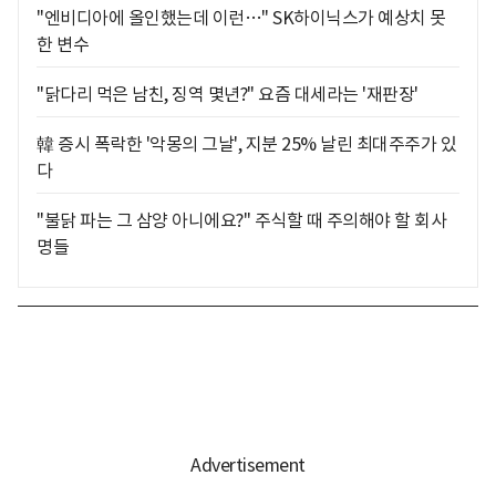
"엔비디아에 올인했는데 이런…" SK하이닉스가 예상치 못
한 변수
"닭다리 먹은 남친, 징역 몇년?" 요즘 대세라는 '재판장'
韓 증시 폭락한 '악몽의 그날', 지분 25% 날린 최대주주가 있
다
"불닭 파는 그 삼양 아니에요?" 주식할 때 주의해야 할 회사
명들