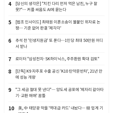
4
[당신의 생각은] "치킨 다리 먼저 먹은 남친, 누구 잘
못?"… 커플 싸움도 AI에 묻는다
5
[법조 인사이드] 최태원 이혼소송이 불붙인 위자료 논
쟁… 기준 없어 판결 '제각각'
6
추석 전 '민생지원금' 또 푼다…1인당 최대 50만원 어디
서 받나
7
로이터 "삼성전자·SK하이닉스, 주주환원 확대 검토"
8
[단독] K9 자주포 수출 공신 'K10 탄약운반차', 21년 만
에 성능 개량
9
"그 세금 절대 못 낸다"… 양도세 공포에 '제자리 갈아타
기·교환 매매' 꿈틀
10
美, 中 태양광 막을 '역대급 카드' 내놨다… 韓 업계 기