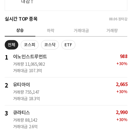
대감↑
실시간 TOP 종목
08.06
장마감
상승
하락
거래대금
거래량
전체
코스피
코스닥
ETF
988
1
이노인스트루먼트
+
30
%
거래량
11,065,982
거래대금
107.3억
2,665
2
유티아이
+
30
%
거래량
755,147
거래대금
18.3억
2,990
3
큐라티스
+
30
%
거래량
88,142
거래대금
2.6억