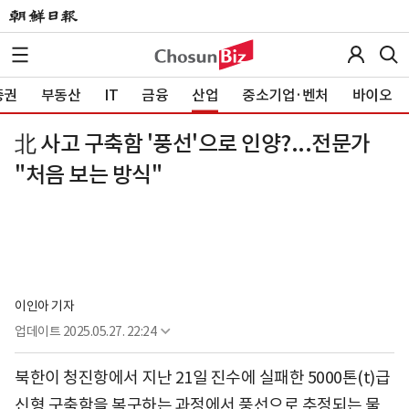
증권
부동산
IT
금융
산업
중소기업·벤처
바이오
北 사고 구축함 '풍선'으로 인양?...전문가
"처음 보는 방식"
이인아 기자
업데이트
2025.05.27. 22:24
북한이 청진항에서 지난 21일 진수에 실패한 5000톤(t)급
신형 구축함을 복구하는 과정에서 풍선으로 추정되는 물