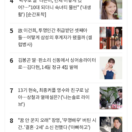
4
'박주호 딸' 나은이, 언제 이렇게 컸
어?…"10대 되더니 숙녀티 물씬" ('내생
활') [순간포착]
5
故 이건희, 투명인간 취급받던 셋째아
들…어떻게 삼성의 후계자가 됐을까 (셀
럽병사)
6
김봉곤 딸·판소리 신동에서 싱어송라이터
로…김다현, 14일 정규 4집 발매
7
13기 현숙, 최종커플 영수와 친구로 남
아…상철과 열애설은? ('나는솔로 라이
브')
8
"꿈 안 꾼지 오래" 장영, '무명배우' 버틴 시
간..'결혼·2세' 소신 전했다 ('아빠하고')