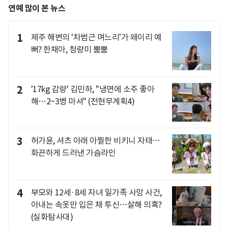
연예 많이 본 뉴스
1
제주 해변의 '차범근 며느리'가 왜이리 예
뻐? 한채아, 청량미 뿜뿜
2
'17kg 감량' 김민하, "냉면에 소주 좋아
해…2~3병 마셔" (전현무계획4)
3
허가윤, 셔츠 아래 아찔한 비키니 자태…
화끈하게 드러낸 가슴라인
4
부모와 12세·8세 자녀 일가족 사망 사건,
아내는 속옷만 입은 채 투신…살해 의혹?
(실화탐사대)