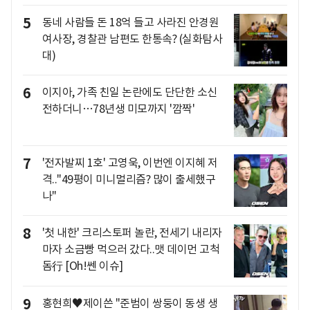
5
동네 사람들 돈 18억 들고 사라진 안경원
여사장, 경찰관 남편도 한통속? (실화탐사
대)
6
이지아, 가족 친일 논란에도 단단한 소신
전하더니…78년생 미모까지 '깜짝'
7
'전자발찌 1호' 고영욱, 이번엔 이지혜 저
격.."49평이 미니멀리즘? 많이 출세했구
나"
8
'첫 내한' 크리스토퍼 놀란, 전세기 내리자
마자 소금빵 먹으러 갔다..맷 데이먼 고척
돔行 [Oh!쎈 이슈]
9
홍현희♥제이쓴 "준범이 쌍둥이 동생 생