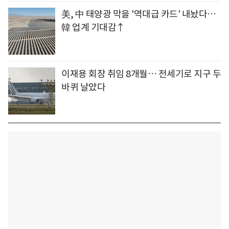
美, 中 태양광 막을 '역대급 카드' 내놨다…
韓 업계 기대감↑
이재용 회장 취임 8개월… 전세기로 지구 두
바퀴 날았다