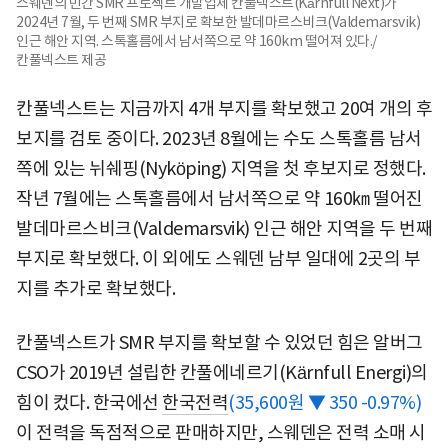
스웨덴의 민간 SMR 프로젝트 개발업체 칸풀넥스트(Kärnfull Next)가
2024년 7월, 두 번째 SMR 부지로 확보한 발데마르스비크(Valdemarsvik)
인근 해안 지역. 스톡홀름에서 남서쪽으로 약 160km 떨어져 있다./
칸풀넥스트 제공
칸풀넥스트는 지금까지 4개 부지를 확보했고 20여 개의 후
보지를 검토 중이다. 2023년 8월에는 수도 스톡홀름 남서
쪽에 있는 뉘쉐핑(Nyköping) 지역을 첫 후보지로 정했다.
작년 7월에는 스톡홀름에서 남서쪽으로 약 160㎞ 떨어진
발데마르스비크(Valdemarsvik) 인근 해안 지역을 두 번째
부지로 확보했다. 이 외에도 스웨덴 남부 일대에 2곳의 부
지를 추가로 확보했다.
칸풀넥스트가 SMR 부지를 확보할 수 있었던 힘은 알버그
CSO가 2019년 설립한 칸풀에네르기(Kärnfull Energi)의
힘이 컸다. 한국에선
한국전력
(35,600원 ▼ 350 -0.97%)
이 전력을 독점적으로 판매하지만, 스웨덴은 전력 소매 시