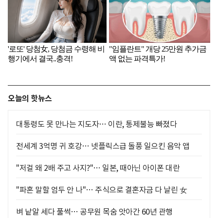
오늘의 핫뉴스
대통령도 못 만나는 지도자… 이란, 통제불능 빠졌다
전세계 3억명 귀 호강… 넷플릭스급 돌풍 일으킨 음악 앱
"저걸 왜 2배 주고 사지?"… 일본, 때아닌 아이폰 대란
"파혼 말할 엄두 안 나"… 주식으로 결혼자금 다 날린 女
벼 낱알 세다 풀썩… 공무원 목숨 앗아간 60년 관행