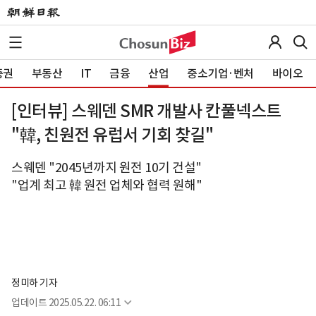
증권
부동산
IT
금융
산업
중소기업·벤처
바이오
[인터뷰] 스웨덴 SMR 개발사 칸풀넥스트
"韓, 친원전 유럽서 기회 찾길"
스웨덴 "2045년까지 원전 10기 건설"
"업계 최고 韓 원전 업체와 협력 원해"
정미하 기자
업데이트
2025.05.22. 06:11