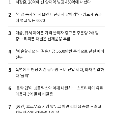
1
서장훈, 28억에 산 양재역 빌딩 450억에 내놨다
2
"직접 농사 안 지으면 내년까지 팔아라"… 양도세 중과
에 떨고 있는 6070
3
애플, 日서 아이폰 가격 올리자 중고폰 주문량 2배 껑
충… 리퍼폰 패널은 신제품용 추월
4
"파혼할까요?…결혼자금 5500만원 주식으로 날린 예비
신부
5
폭염에도 현장 지킨 공무원… 벼 낱알 세다, 화재 진압하
다 '풀썩'
6
'음악 앱'이 넷플릭스와 어깨 나란히… 스포티파이 유료
이용자 3억 돌파 비결은
7
[줌인] 호르무즈 서명 앞두고 이란 리더십 증발… 최고
지도자 잠행·대통령 사임설