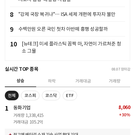
8
"강제 국장 복귀냐"… ISA 세제 개편에 투자자 불만
9
수백만원 오른 국민 첫차 아반떼 흥행 성공할까
10
[뉴테크] 미세 플라스틱 꼼짝 마, 자연이 가르쳐준 청
소 그물
실시간 TOP 종목
08.07
장마감
상승
하락
거래대금
거래량
전체
코스피
코스닥
ETF
8,060
1
동화기업
+
30
%
거래량
1,338,415
거래대금
105.2억
전고체 배터리 소재 기술 사업 확대 기대