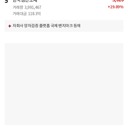
5
한국첨단소재
+
29.89
%
거래량
3,991,467
거래대금
118.3억
자회사 양자검증 플랫폼 국제 벤치마크 등재