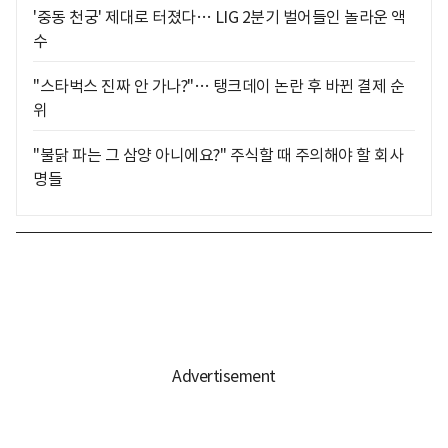
'중동 천궁' 제대로 터졌다… LIG 2분기 벌어들인 놀라운 액
수
"스타벅스 진짜 안 가나?"… 탱크데이 논란 후 바뀐 결제 순
위
"불닭 파는 그 삼양 아니에요?" 주식할 때 주의해야 할 회사
명들