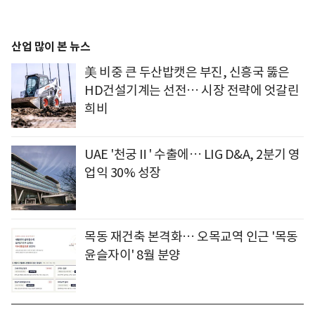
산업 많이 본 뉴스
美 비중 큰 두산밥캣은 부진, 신흥국 뚫은
HD건설기계는 선전… 시장 전략에 엇갈린
희비
UAE '천궁Ⅱ' 수출에… LIG D&A, 2분기 영
업익 30% 성장
목동 재건축 본격화… 오목교역 인근 '목동
윤슬자이' 8월 분양