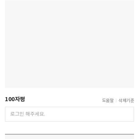
100자평
도움말
삭제기준