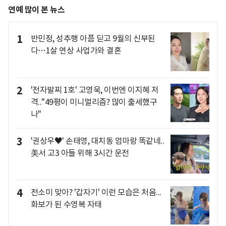
연예 많이 본 뉴스
1
반민정, 성추행 아픔 딛고 9월의 신부된
다…1살 연상 사업가와 결혼
2
'전자발찌 1호' 고영욱, 이번엔 이지혜 저
격.."49평이 미니멀리즘? 많이 출세했구
나"
3
'권상우♥' 손태영, 대치동 엄마랑 똑같네..
美서 고3 아들 위해 3시간 운전
4
전소미 맞아? '갑자기' 이런 모습은 처음...
화보가 된 수영복 자태