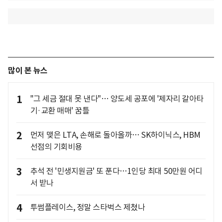
많이 본 뉴스
1
"그 세금 절대 못 낸다"… 양도세 공포에 '제자리 갈아타
기·교환 매매' 꿈틀
2
먼저 맺은 LTA, 손해로 돌아올까… SK하이닉스, HBM
선점의 기회비용
3
추석 전 '민생지원금' 또 푼다…1인당 최대 50만원 어디
서 받나
4
투썸플레이스, 정말 스타벅스 제쳤나