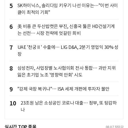
5
SK하이닉스, 솔리다임 키우기 나선 이유는…"이번 사이
클이 최적의 기회"
6
美 비중 큰 두산밥캣은 부진, 신흥국 뚫은 HD건설기계
는 선전… 시장 전략에 엇갈린 희비
7
UAE '천궁Ⅱ' 수출에… LIG D&A, 2분기 영업익 30% 성
장
8
삼성전자, 사업장별 노사협의회 전사 통합… 과반 지위
잃은 초기업 노조 '영향력 만회' 시도
9
"강제 국장 복귀냐"… ISA 세제 개편에 투자자 불만
10
23조원 남은 소상공인 코로나 대출… 정부, 또 탕감하
나
실시간 TOP 종목
08.07
장마감