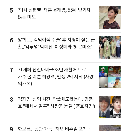
5
'의사 남편♥' 재혼 윤해영, 55세 믿기지
않는 미모
6
양희은, '각막이식 수술' 후 지팡이 짚은 근
황..'암투병' 박미선·이성미와 '밝은미소'
7
31세에 전신마비→38년 재활해 트로트
가수 꿈 이룬 박광석, 인생 2막 시작 (사랑
의가족)
8
김지민 '성형 사진' 악플쇄도했는데..김준
호 "예뻐서 결혼" 사랑꾼 눈길 ('준호지민')
9
한보름, "낭만 가득" 해변 비주얼 포착…