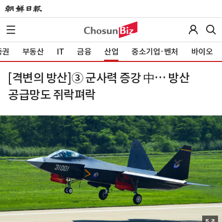
증권
부동산
IT
금융
산업
중소기업·벤처
바이오
[격변의 방산]③ 군사력 증강 中… 방산
공급망도 쥐락펴락