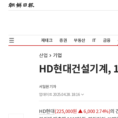
재테크
증권
부동산
IT
금융
산업
기업
HD현대건설기계, 1
서일원 기자
업데이트
2025.04.28. 18:16
HD현대
(225,000원 ▲ 6,000 2.74%)
의 