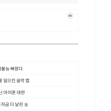
제불능 빠졌다
풍 일으킨 음악 앱
아닌 아이폰 대란
혼자금 다 날린 女