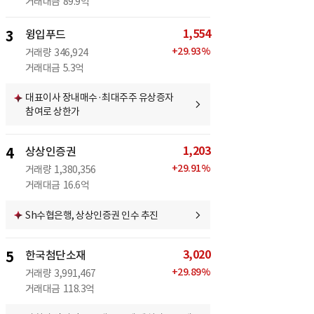
거래대금
89.9억
1,554
3
윙입푸드
+
29.93
%
거래량
346,924
거래대금
5.3억
대표이사 장내매수·최대주주 유상증자
참여로 상한가
1,203
4
상상인증권
+
29.91
%
거래량
1,380,356
거래대금
16.6억
Sh수협은행, 상상인증권 인수 추진
3,020
5
한국첨단소재
+
29.89
%
거래량
3,991,467
거래대금
118.3억