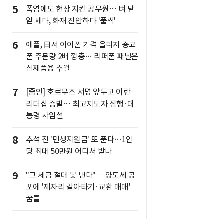
5
폭염에도 현장 지킨 공무원… 벼 낱
알 세다, 화재 진압하다 '풀썩'
6
애플, 日서 아이폰 가격 올리자 중고
폰 주문량 2배 껑충… 리퍼폰 패널은
신제품용 추월
7
[줌인] 호르무즈 서명 앞두고 이란
리더십 증발… 최고지도자 잠행·대
통령 사임설
8
추석 전 '민생지원금' 또 푼다…1인
당 최대 50만원 어디서 받나
9
"그 세금 절대 못 낸다"… 양도세 공
포에 '제자리 갈아타기·교환 매매'
꿈틀