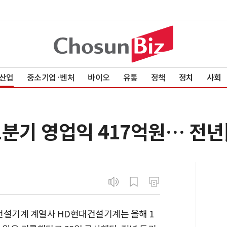
산업
중소기업·벤처
바이오
유통
정책
정치
사회
분기 영업익 417억원… 전년比
건설기계 계열사 HD현대건설기계는 올해 1