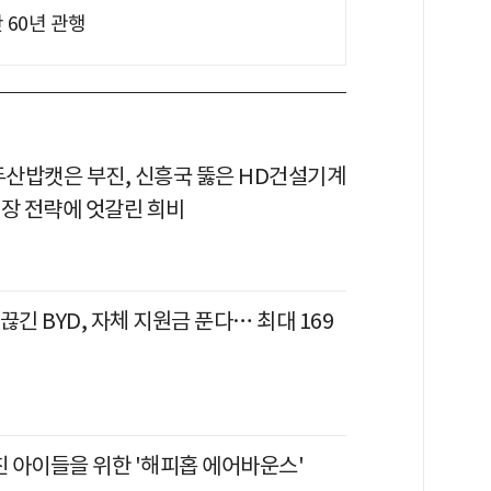
 60년 관행
 두산밥캣은 부진, 신흥국 뚫은 HD건설기계
시장 전략에 엇갈린 희비
끊긴 BYD, 자체 지원금 푼다… 최대 169
친 아이들을 위한 '해피홉 에어바운스'