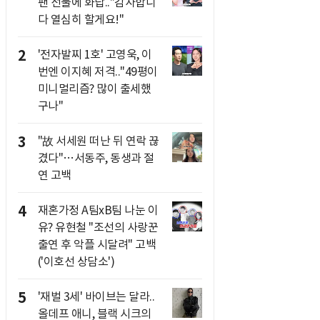
팬 선물에 화답.."감사합니
다 열심히 할게요!"
2
'전자발찌 1호' 고영욱, 이
번엔 이지혜 저격.."49평이
미니멀리즘? 많이 출세했
구나"
3
"故 서세원 떠난 뒤 연락 끊
겼다"…서동주, 동생과 절
연 고백
4
재혼가정 A팀xB팀 나눈 이
유? 유현철 "조선의 사랑꾼
출연 후 악플 시달려" 고백
('이호선 상담소')
5
'재벌 3세' 바이브는 달라..
올데프 애니, 블랙 시크의