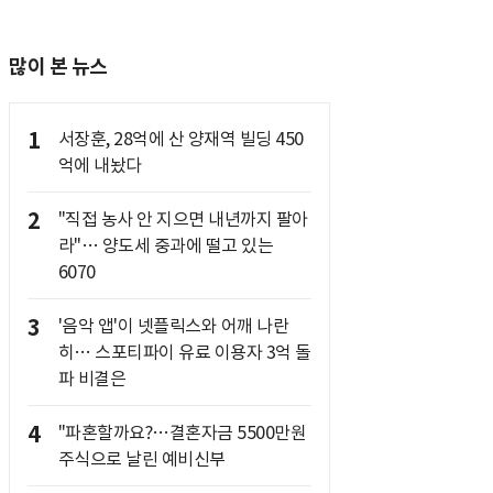
많이 본 뉴스
1
서장훈, 28억에 산 양재역 빌딩 450
억에 내놨다
2
"직접 농사 안 지으면 내년까지 팔아
라"… 양도세 중과에 떨고 있는
6070
3
'음악 앱'이 넷플릭스와 어깨 나란
히… 스포티파이 유료 이용자 3억 돌
파 비결은
4
"파혼할까요?…결혼자금 5500만원
주식으로 날린 예비신부