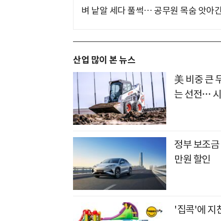
벼 낱알 세다 풀썩… 공무원 목숨 앗아간
산업 많이 본 뉴스
美 비중 큰
는 선전… 
정부 보조금 
만원 할인
'집콕'에 지