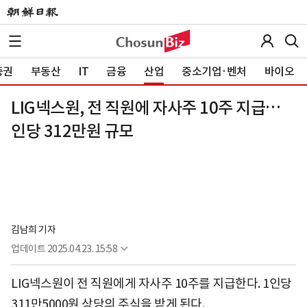
증권
부동산
IT
금융
산업
중소기업·벤처
바이오
LIG넥스원, 전 직원에 자사주 10주 지급…
인당 312만원 규모
김남희 기자
업데이트
2025.04.23. 15:58
LIG넥스원이 전 직원에게 자사주 10주를 지급한다. 1인당
311만5000원 상당의 주식을 받게 된다.