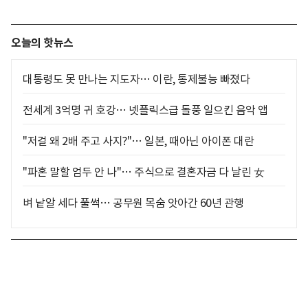
오늘의 핫뉴스
대통령도 못 만나는 지도자… 이란, 통제불능 빠졌다
전세계 3억명 귀 호강… 넷플릭스급 돌풍 일으킨 음악 앱
"저걸 왜 2배 주고 사지?"… 일본, 때아닌 아이폰 대란
"파혼 말할 엄두 안 나"… 주식으로 결혼자금 다 날린 女
벼 낱알 세다 풀썩… 공무원 목숨 앗아간 60년 관행