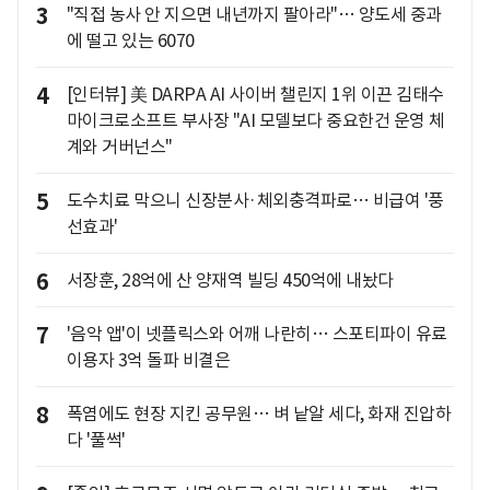
3
"직접 농사 안 지으면 내년까지 팔아라"… 양도세 중과
에 떨고 있는 6070
4
[인터뷰] 美 DARPA AI 사이버 챌린지 1위 이끈 김태수
마이크로소프트 부사장 "AI 모델보다 중요한건 운영 체
계와 거버넌스"
5
도수치료 막으니 신장분사·체외충격파로… 비급여 '풍
선효과'
6
서장훈, 28억에 산 양재역 빌딩 450억에 내놨다
7
'음악 앱'이 넷플릭스와 어깨 나란히… 스포티파이 유료
이용자 3억 돌파 비결은
8
폭염에도 현장 지킨 공무원… 벼 낱알 세다, 화재 진압하
다 '풀썩'