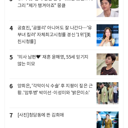
그리 "제가 챙겨야죠" 뭉클
4
공효진, '공블리' 아니어도 잘 나간다…'유
부녀 킬러' 자체최고시청률 경신 '1위'[美
친시청률]
5
'의사 남편♥' 재혼 윤해영, 55세 믿기지
않는 미모
6
양희은, '각막이식 수술' 후 지팡이 짚은 근
황..'암투병' 박미선·이성미와 '밝은미소'
7
[사진]청담동에 뜬 김희애