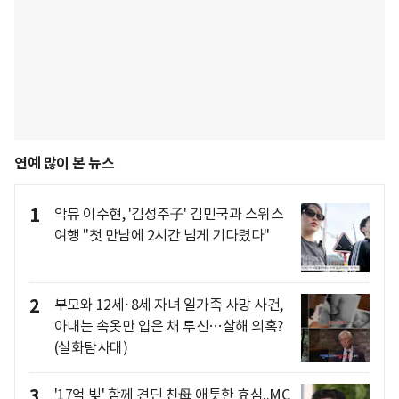
연예 많이 본 뉴스
1
악뮤 이수현, '김성주子' 김민국과 스위스
여행 "첫 만남에 2시간 넘게 기다렸다"
2
부모와 12세·8세 자녀 일가족 사망 사건,
아내는 속옷만 입은 채 투신…살해 의혹?
(실화탐사대)
3
'17억 빚' 함께 견딘 친母 애틋한 효심..MC