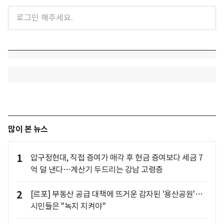
많이 본 뉴스
1
압구정현대, 직접 증여가 매각 후 현금 증여보다 세금 7
억 덜 낸다…계산기 두드리는 강남 고령층
2
[르포] 부동산 공급 대책에 뜨거운 감자된 '용산공원'…
시민들은 "녹지 지켜야"