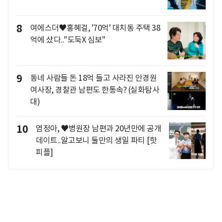
8
여에스더♥홍혜걸, '70억' 대치동 주택 38
억에 샀다.."도둑X 심보"
9
동네 사람들 돈 18억 들고 사라진 안경원
여사장, 경찰관 남편도 한통속? (실화탐사
대)
10
염정아, ♥병원장 남편과 20년만에 공개
데이트..알고보니 둘만의 생일 파티 [핫
피플]