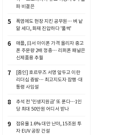
파 비결은
5
폭염에도 현장 지킨 공무원… 벼 낱
알 세다, 화재 진압하다 '풀썩'
6
애플, 日서 아이폰 가격 올리자 중고
폰 주문량 2배 껑충… 리퍼폰 패널은
신제품용 추월
7
[줌인] 호르무즈 서명 앞두고 이란
리더십 증발… 최고지도자 잠행·대
통령 사임설
8
추석 전 '민생지원금' 또 푼다…1인
당 최대 50만원 어디서 받나
9
점유율 1.6% 대만 난야, 15조원 투
자 EUV 공장 건설