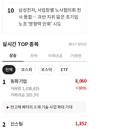
10
삼성전자, 사업장별 노사협의회 전
사 통합… 과반 지위 잃은 초기업
노조 '영향력 만회' 시도
실시간 TOP 종목
08.07
장마감
상승
하락
거래대금
거래량
전체
코스피
코스닥
ETF
8,060
1
동화기업
+
30
%
거래량
1,338,415
거래대금
105.2억
전고체 배터리 소재 기술 사업 확대 기대
1,852
2
신스틸