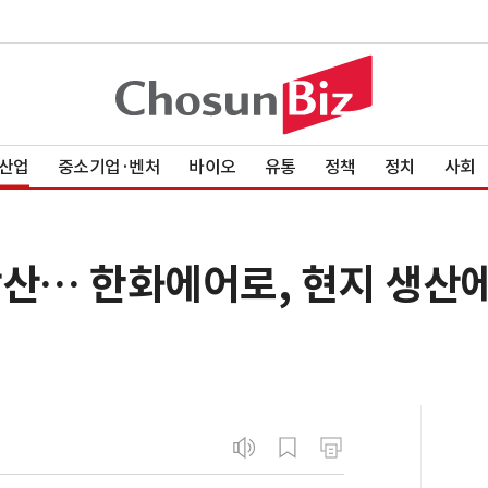
산업
중소기업·벤처
바이오
유통
정책
정치
사회
방산… 한화에어로, 현지 생산