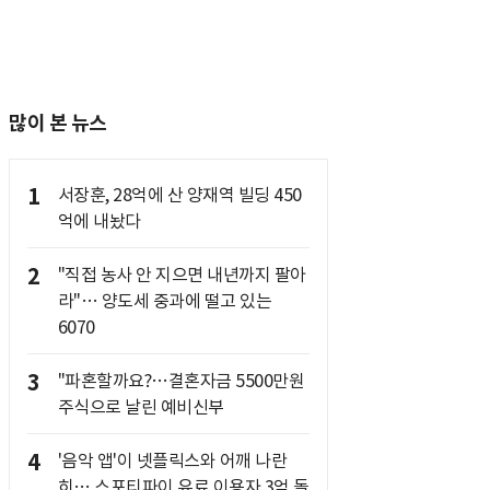
많이 본 뉴스
1
서장훈, 28억에 산 양재역 빌딩 450
억에 내놨다
2
"직접 농사 안 지으면 내년까지 팔아
라"… 양도세 중과에 떨고 있는
6070
3
"파혼할까요?…결혼자금 5500만원
주식으로 날린 예비신부
4
'음악 앱'이 넷플릭스와 어깨 나란
히… 스포티파이 유료 이용자 3억 돌