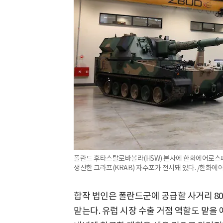
폴란드 후타스탈로바볼라(HSW) 본사에 한화에어로스
생산한 크라프(KRAB) 자주포가 전시돼 있다. /한화
합작 법인은 폴란드군에 공급할 사거리 80㎞
맡는다. 유럽 시장 수출 거점 역할도 맡을