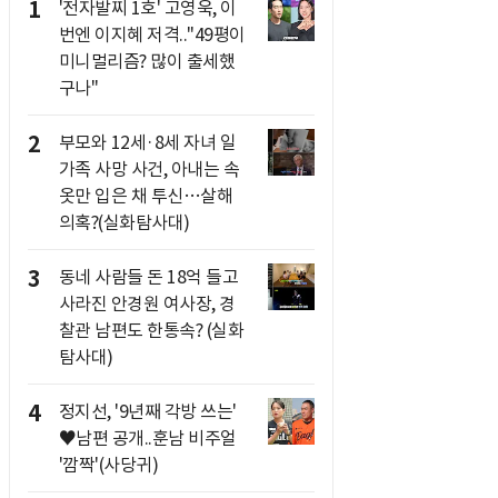
1
'전자발찌 1호' 고영욱, 이
번엔 이지혜 저격.."49평이
미니멀리즘? 많이 출세했
구나"
2
부모와 12세·8세 자녀 일
가족 사망 사건, 아내는 속
옷만 입은 채 투신…살해
의혹?(실화탐사대)
3
동네 사람들 돈 18억 들고
사라진 안경원 여사장, 경
찰관 남편도 한통속? (실화
탐사대)
4
정지선, '9년째 각방 쓰는'
♥남편 공개..훈남 비주얼
'깜짝'(사당귀)