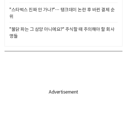
"스타벅스 진짜 안 가나?"… 탱크데이 논란 후 바뀐 결제 순
위
"불닭 파는 그 삼양 아니에요?" 주식할 때 주의해야 할 회사
명들