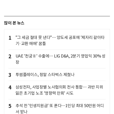
많이 본 뉴스
1
"그 세금 절대 못 낸다"… 양도세 공포에 '제자리 갈아타
기·교환 매매' 꿈틀
2
UAE '천궁Ⅱ' 수출에… LIG D&A, 2분기 영업익 30% 성
장
3
투썸플레이스, 정말 스타벅스 제쳤나
4
삼성전자, 사업장별 노사협의회 전사 통합… 과반 지위
잃은 초기업 노조 '영향력 만회' 시도
5
추석 전 '민생지원금' 또 푼다…1인당 최대 50만원 어디
서 받나