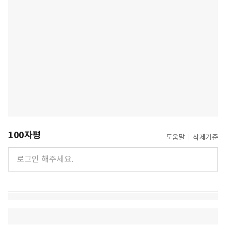
100자평
도움말
삭제기준