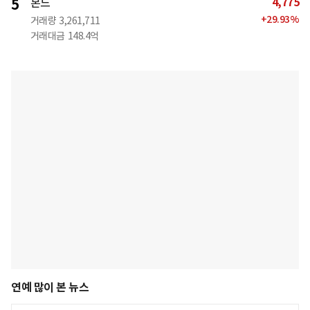
4,775
5
본느
+
29.93
%
거래량
3,261,711
거래대금
148.4억
연예 많이 본 뉴스