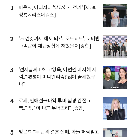
1
이은지, 어디서나 '당당하게 걷기' [제5회
청룡시리즈어워즈]
2
"저런것까지 해도 돼?"..'코드레드', 모태범
→박군이 재난상황에 처했을때[종합]
3
'전자발찌 1호' 고영욱, 이번엔 이지혜 저
격.."49평이 미니멀리즘? 많이 출세했구
나"
4
로제, 열애설→마약 루머 심경 간접 고
백.."악플이 나를 무너뜨려" [종합]
5
방은희 "두 번의 결혼 실패..아들 허락받고