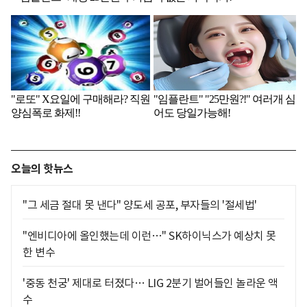
오늘의 핫뉴스
"그 세금 절대 못 낸다" 양도세 공포, 부자들의 '절세법'
"엔비디아에 올인했는데 이런…" SK하이닉스가 예상치 못
한 변수
'중동 천궁' 제대로 터졌다… LIG 2분기 벌어들인 놀라운 액
수