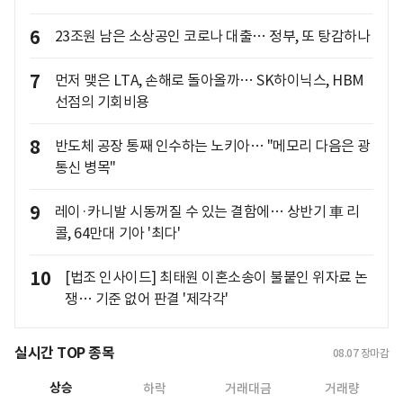
6
23조원 남은 소상공인 코로나 대출… 정부, 또 탕감하나
7
먼저 맺은 LTA, 손해로 돌아올까… SK하이닉스, HBM
선점의 기회비용
8
반도체 공장 통째 인수하는 노키아… "메모리 다음은 광
통신 병목"
9
레이·카니발 시동꺼질 수 있는 결함에… 상반기 車 리
콜, 64만대 기아 '최다'
10
[법조 인사이드] 최태원 이혼소송이 불붙인 위자료 논
쟁… 기준 없어 판결 '제각각'
실시간 TOP 종목
08.07
장마감
상승
하락
거래대금
거래량