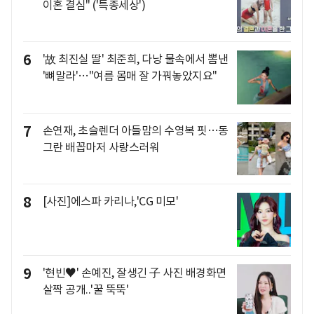
이혼 결심" ('특종세상')
6
'故 최진실 딸' 최준희, 다낭 물속에서 뽐낸
'뼈말라'…"여름 몸매 잘 가꿔놓았지요"
7
손연재, 초슬렌더 아들맘의 수영복 핏…동
그란 배꼽마저 사랑스러워
8
[사진]에스파 카리나,'CG 미모'
9
'현빈♥' 손예진, 잘생긴 子 사진 배경화면
살짝 공개..'꿀 뚝뚝'