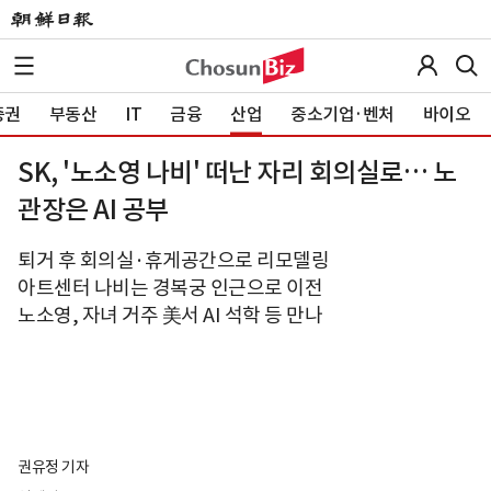
증권
부동산
IT
금융
산업
중소기업·벤처
바이오
SK, '노소영 나비' 떠난 자리 회의실로… 노
관장은 AI 공부
퇴거 후 회의실·휴게공간으로 리모델링
아트센터 나비는 경복궁 인근으로 이전
노소영, 자녀 거주 美서 AI 석학 등 만나
권유정 기자