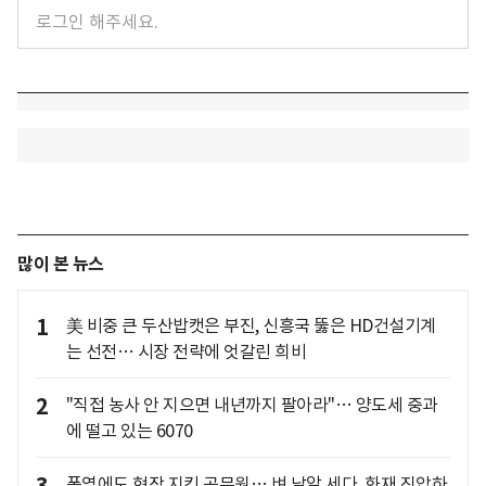
많이 본 뉴스
1
美 비중 큰 두산밥캣은 부진, 신흥국 뚫은 HD건설기계
는 선전… 시장 전략에 엇갈린 희비
2
"직접 농사 안 지으면 내년까지 팔아라"… 양도세 중과
에 떨고 있는 6070
폭염에도 현장 지킨 공무원… 벼 낱알 세다, 화재 진압하