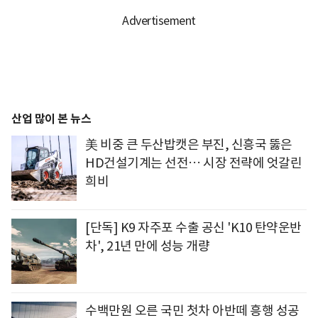
산업 많이 본 뉴스
美 비중 큰 두산밥캣은 부진, 신흥국 뚫은
HD건설기계는 선전… 시장 전략에 엇갈린
희비
[단독] K9 자주포 수출 공신 'K10 탄약운반
차', 21년 만에 성능 개량
수백만원 오른 국민 첫차 아반떼 흥행 성공