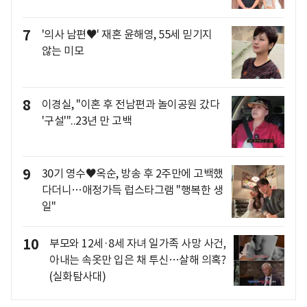
7
'의사 남편♥' 재혼 윤해영, 55세 믿기지
않는 미모
8
이경실, "이혼 후 전남편과 놀이공원 갔다
'구설'"..23년 만 고백
9
30기 영수♥옥순, 방송 후 2주만에 고백했
다더니…애정가득 럽스타그램 "행복한 생
일"
10
부모와 12세·8세 자녀 일가족 사망 사건,
아내는 속옷만 입은 채 투신…살해 의혹?
(실화탐사대)