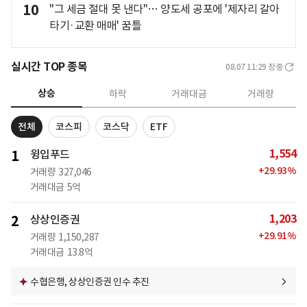
10
"그 세금 절대 못 낸다"… 양도세 공포에 '제자리 갈아
타기·교환 매매' 꿈틀
실시간 TOP 종목
08.07 11:29
장중
상승
하락
거래대금
거래량
전체
코스피
코스닥
ETF
1,554
1
윙입푸드
+
29.93
%
거래량
327,046
거래대금
5억
1,203
2
상상인증권
+
29.91
%
거래량
1,150,287
거래대금
13.8억
수협은행, 상상인증권 인수 추진