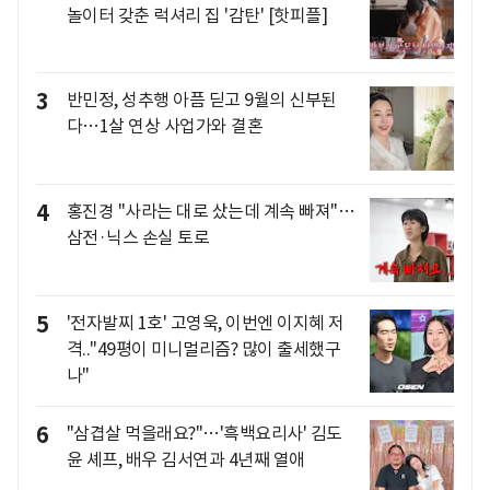
놀이터 갖춘 럭셔리 집 '감탄' [핫피플]
3
반민정, 성추행 아픔 딛고 9월의 신부된
다…1살 연상 사업가와 결혼
4
홍진경 "사라는 대로 샀는데 계속 빠져"…
삼전·닉스 손실 토로
5
'전자발찌 1호' 고영욱, 이번엔 이지혜 저
격.."49평이 미니멀리즘? 많이 출세했구
나"
6
"삼겹살 먹을래요?"…'흑백요리사' 김도
윤 셰프, 배우 김서연과 4년째 열애