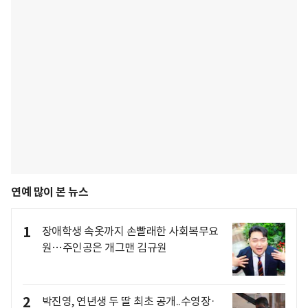
연예 많이 본 뉴스
1
장애학생 속옷까지 손빨래한 사회복무요
원…주인공은 개그맨 김규원
2
박진영, 연년생 두 딸 최초 공개..수영장·