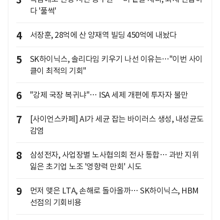
3
다 '풀썩'
4
서장훈, 28억에 산 양재역 빌딩 450억에 내놨다
5
SK하이닉스, 솔리다임 키우기 나선 이유는…"이번 사이
클이 최적의 기회"
6
"강제 국장 복귀냐"… ISA 세제 개편에 투자자 불만
7
[사이언스카페] AI가 세균 잡는 바이러스 생성, 내성균도
감염
8
삼성전자, 사업장별 노사협의회 전사 통합… 과반 지위
잃은 초기업 노조 '영향력 만회' 시도
9
먼저 맺은 LTA, 손해로 돌아올까… SK하이닉스, HBM
선점의 기회비용