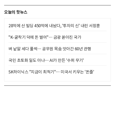
오늘의 핫뉴스
28억에 산 빌딩 450억에 내놨다, '투자의 신' 내린 서장훈
"K-굴착기 덕에 돈 벌어"… 금광 쏟아진 국가
벼 낱알 세다 풀썩… 공무원 목숨 앗아간 60년 관행
국민 초토화 일도 아냐… AI가 만든 '수퍼 무기'
SK하이닉스 "지금이 최적기"… 미국서 키우는 '돈줄'