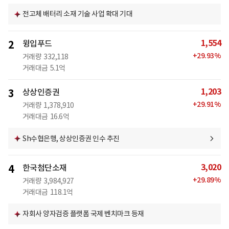
전고체 배터리 소재 기술 사업 확대 기대
1,554
2
윙입푸드
+
29.93
%
거래량
332,118
거래대금
5.1억
1,203
3
상상인증권
+
29.91
%
거래량
1,378,910
거래대금
16.6억
Sh수협은행, 상상인증권 인수 추진
3,020
4
한국첨단소재
+
29.89
%
거래량
3,984,927
거래대금
118.1억
자회사 양자검증 플랫폼 국제 벤치마크 등재