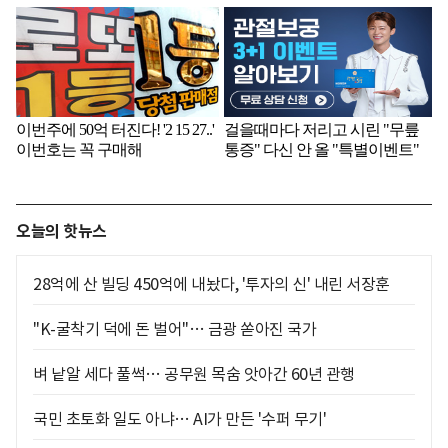
오늘의 핫뉴스
28억에 산 빌딩 450억에 내놨다, '투자의 신' 내린 서장훈
"K-굴착기 덕에 돈 벌어"… 금광 쏟아진 국가
벼 낱알 세다 풀썩… 공무원 목숨 앗아간 60년 관행
국민 초토화 일도 아냐… AI가 만든 '수퍼 무기'