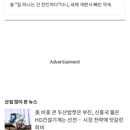
李 "집 떠나는 건 잔인하다"더니, 세제 개편서 빠진 약속
산업 많이 본 뉴스
美 비중 큰 두산밥캣은 부진, 신흥국 뚫은
HD건설기계는 선전… 시장 전략에 엇갈린
희비