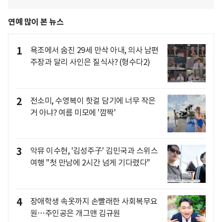
연예 많이 본 뉴스
1
욕조에서 숨진 29세 만삭 아내, 의사 남편
주장과 달리 사인은 질식사? (형수다2)
2
전소미, 수영복이 핫걸 담기에 너무 작은
거 아냐? 여름 미모에 '깜짝'
3
악뮤 이수현, '김성주子' 김민국과 스위스
여행 "첫 만남에 2시간 넘게 기다렸다"
4
장애학생 속옷까지 손빨래한 사회복무요
원…주인공은 개그맨 김규원