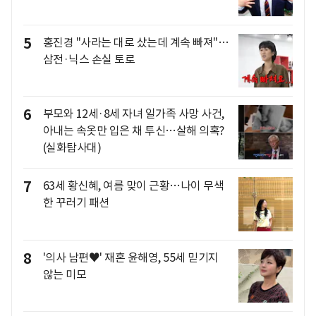
5
홍진경 "사라는 대로 샀는데 계속 빠져"…
삼전·닉스 손실 토로
6
부모와 12세·8세 자녀 일가족 사망 사건,
아내는 속옷만 입은 채 투신…살해 의혹?
(실화탐사대)
7
63세 황신혜, 여름 맞이 근황…나이 무색
한 꾸러기 패션
8
'의사 남편♥' 재혼 윤해영, 55세 믿기지
않는 미모