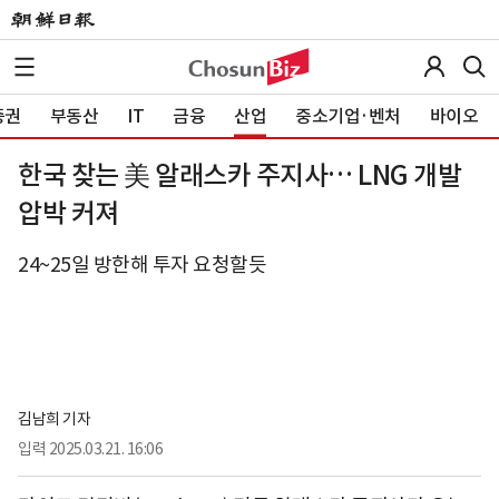
증권
부동산
IT
금융
산업
중소기업·벤처
바이오
한국 찾는 美 알래스카 주지사… LNG 개발
압박 커져
24~25일 방한해 투자 요청할듯
김남희 기자
입력
2025.03.21. 16:06