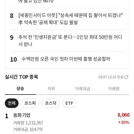
에 떨고 있는 6070
8
[세종인사이드 아웃] "상속세 때문에 집 팔아서 되겠냐"
李 약속한 '공제 확대' 도입 불발
9
추석 전 '민생지원금' 또 푼다…1인당 최대 50만원 어디
서 받나
10
수백만원 오른 국민 첫차 아반떼 흥행 성공할까
실시간 TOP 종목
08.07 15:10
장중
상승
하락
거래대금
거래량
전체
코스피
코스닥
ETF
8,060
1
동화기업
+
30
%
거래량
1,332,367
거래대금
104.7억