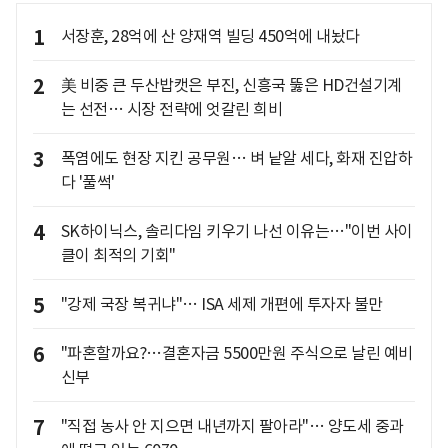
1
서장훈, 28억에 산 양재역 빌딩 450억에 내놨다
2
美 비중 큰 두산밥캣은 부진, 신흥국 뚫은 HD건설기계
는 선전… 시장 전략에 엇갈린 희비
3
폭염에도 현장 지킨 공무원… 벼 낱알 세다, 화재 진압하
다 '풀썩'
4
SK하이닉스, 솔리다임 키우기 나선 이유는…"이번 사이
클이 최적의 기회"
5
"강제 국장 복귀냐"… ISA 세제 개편에 투자자 불만
6
"파혼할까요?…결혼자금 5500만원 주식으로 날린 예비
신부
7
"직접 농사 안 지으면 내년까지 팔아라"… 양도세 중과