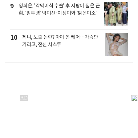
9
양희은, '각막이식 수술' 후 지팡이 짚은 근
황..'암투병' 박미선·이성미와 '밝은미소'
10
제니, 노출 논란? 아이 돈 케어…가슴만
가리고, 전신 시스루
개인정보처리방침
앱설치(Android)
본 사이트의 주가 시세정보는 정보 제공 목적이며, 오류가
발생하거나 지연될 수 있습니다.