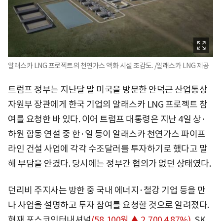
알래스카 LNG 프로젝트의 천연가스 액화 시설 조감도. /알래스카 LNG 제공
트럼프 정부는 지난달 말 미국을 방문한 안덕근 산업통상
자원부 장관에게 한국 기업의 알래스카 LNG 프로젝트 참
여를 요청한 바 있다. 이어 트럼프 대통령은 지난 4일 상·
하원 합동 연설 중 한·일 등이 알래스카 천연가스 파이프
라인 건설 사업에 각각 수조달러를 투자하기로 했다고 말
해 부담을 안겼다. 당시에는 정부간 협의가 없던 상태였다.
던리비 주지사는 방한 중 국내 에너지·철강 기업 등을 만
나 사업을 설명하고 투자 참여를 요청할 것으로 알려졌다.
현재
포스코인터내셔널
(58,100원 ▲ 2,700 4.87%)
,
SK