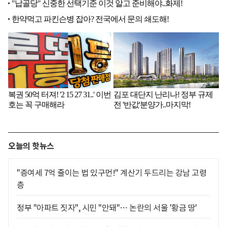
오늘의 핫뉴스
"증여세 7억 줄이는 법 있구먼!" 계산기 두드리는 강남 고령
층
정부 "아파트 짓자", 시민 "안돼"… 논란의 서울 '황금 땅'