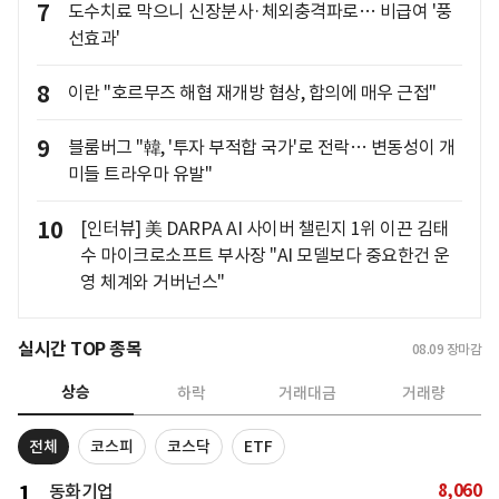
7
도수치료 막으니 신장분사·체외충격파로… 비급여 '풍
선효과'
8
이란 "호르무즈 해협 재개방 협상, 합의에 매우 근접"
9
블룸버그 "韓, '투자 부적합 국가'로 전락… 변동성이 개
미들 트라우마 유발"
10
[인터뷰] 美 DARPA AI 사이버 챌린지 1위 이끈 김태
수 마이크로소프트 부사장 "AI 모델보다 중요한건 운
영 체계와 거버넌스"
실시간 TOP 종목
08.09
장마감
상승
하락
거래대금
거래량
전체
코스피
코스닥
ETF
8,060
1
동화기업