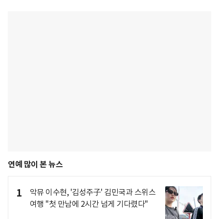
연예 많이 본 뉴스
1
악뮤 이수현, '김성주子' 김민국과 스위스
여행 "첫 만남에 2시간 넘게 기다렸다"