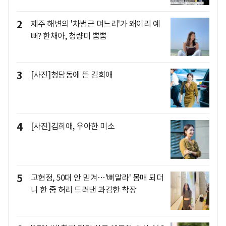
2
제주 해변의 '차범근 며느리'가 왜이리 예
뻐? 한채아, 청량미 뿜뿜
3
[사진]청담동에 뜬 김희애
4
[사진]김희애, 우아한 미소
5
고현정, 50대 안 믿겨…'뼈말라' 몸매 되더
니 한 줌 허리 드러낸 과감한 착장