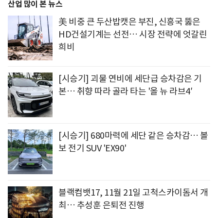
산업 많이 본 뉴스
美 비중 큰 두산밥캣은 부진, 신흥국 뚫은
HD건설기계는 선전… 시장 전략에 엇갈린
희비
[시승기] 괴물 연비에 세단급 승차감은 기
본… 취향 따라 골라 타는 '올 뉴 라브4′
[시승기] 680마력에 세단 같은 승차감… 볼
보 전기 SUV 'EX90'
블랙컴뱃17, 11월 21일 고척스카이돔서 개
최… 추성훈 은퇴전 진행