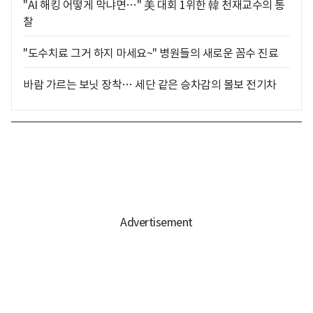
"AI 해킹 어떻게 막냐면…" 美 대회 1위한 韓 천재교수의 통
찰
"도수치료 그거 하지 마세요~" 병원들의 새로운 꼼수 진료
바람 가르는 보닛 장착… 세단 같은 승차감의 볼보 전기차