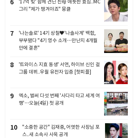
6
'17억 빚' 함께 견딘 친母 애틋한 효심..MC
그리 "제가 챙겨야죠" 뭉클
7
'나는솔로' 14기 상철♥'나솔사계' 백합,
부부됐다 "4기 영수 소개…만난지 4개월
만에 결혼"
8
'트와이스 지효 동생' 서연, 하이브 신인 걸
그룹 데뷔..우월 유전자 입증 [핫피플]
9
엑소, 벌써 다섯 번째 '사다리 타고 세계 여
행'…오늘(4일) 첫 공개
10
"소중한 공간" 김재중, 어엿한 사장님 포
스..새 소속사 사옥 공개