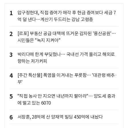
1
압구정현대, 직접 증여가 매각 후 현금 증여보다 세금 7
억 덜 낸다…계산기 두드리는 강남 고령층
2
[르포] 부동산 공급 대책에 뜨거운 감자된 '용산공원'…
시민들은 "녹지 지켜야"
3
박리다매 한계 부딪혔나… 국내선 가격 올리고 해외로
향하는 저가커피
4
[주간 특산물] 폭염을 이겨내는 푸릇함… '대관령 배추·
무'
5
"직접 농사 안 지으면 내년까지 팔아라"… 양도세 중과
에 떨고 있는 6070
6
서장훈, 28억에 산 양재역 빌딩 450억에 내놨다