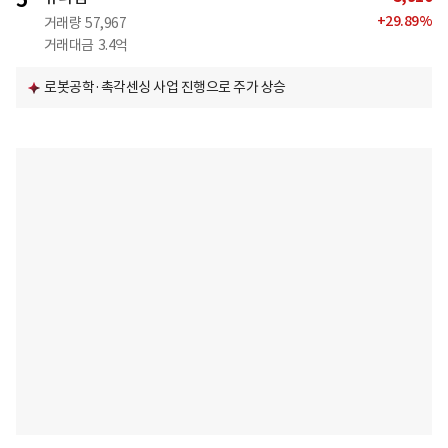
5
+
29.89
%
거래량
57,967
거래대금
3.4억
로봇공학·촉각센싱 사업 진행으로 주가 상승