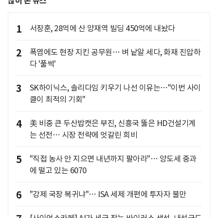
많이 본 뉴스
1
서장훈, 28억에 산 양재역 빌딩 450억에 내놨다
2
폭염에도 현장 지킨 공무원… 벼 낱알 세다, 화재 진압하
다 '풀썩'
3
SK하이닉스, 솔리다임 키우기 나선 이유는…"이번 사이
클이 최적의 기회"
4
美 비중 큰 두산밥캣은 부진, 신흥국 뚫은 HD건설기계
는 선전… 시장 전략에 엇갈린 희비
5
"직접 농사 안 지으면 내년까지 팔아라"… 양도세 중과
에 떨고 있는 6070
6
"강제 국장 복귀냐"… ISA 세제 개편에 투자자 불만