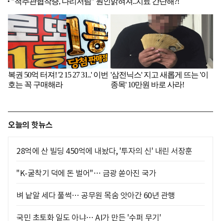
오늘의 핫뉴스
28억에 산 빌딩 450억에 내놨다, '투자의 신' 내린 서장훈
"K-굴착기 덕에 돈 벌어"… 금광 쏟아진 국가
벼 낱알 세다 풀썩… 공무원 목숨 앗아간 60년 관행
국민 초토화 일도 아냐… AI가 만든 '수퍼 무기'