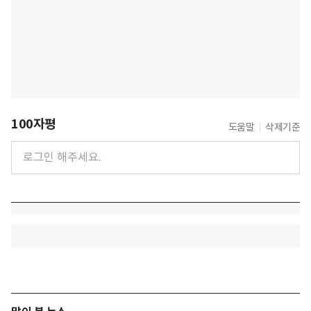
100자평
도움말
삭제기준