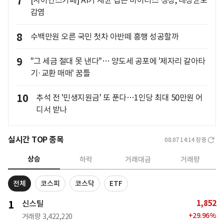
7
[사이언스카페] AI가 세균 잡는 바이러스 생성, 내성균도
감염
8
수백만원 오른 국민 첫차 아반떼 흥행 성공할까
9
"그 세금 절대 못 낸다"… 양도세 공포에 '제자리 갈아타
기·교환 매매' 꿈틀
10
추석 전 '민생지원금' 또 푼다…1인당 최대 50만원 어
디서 받나
실시간 TOP 종목
08.07 14:14
장중
상승
하락
거래대금
거래량
전체
코스피
코스닥
ETF
1,852
1
신스틸
+
29.96
%
거래량
3,422,220