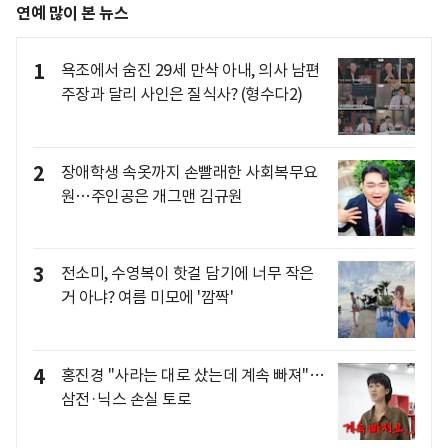
연예 많이 본 뉴스
1
욕조에서 숨진 29세 만삭 아내, 의사 남편
주장과 달리 사인은 질식사? (형수다2)
2
장애학생 속옷까지 손빨래한 사회복무요
원…주인공은 개그맨 김규원
3
전소미, 수영복이 핫걸 담기에 너무 작은
거 아냐? 여름 미모에 '깜짝'
4
홍진경 "사라는 대로 샀는데 계속 빠져"…
삼전·닉스 손실 토로