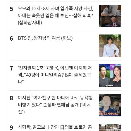
5
부모와 12세·8세 자녀 일가족 사망 사건,
아내는 속옷만 입은 채 투신…살해 의혹?
(실화탐사대)
6
BTS 진, 왕자님의 여름 (화보)
7
'전자발찌 1호' 고영욱, 이번엔 이지혜 저
격.."49평이 미니멀리즘? 많이 출세했구
나"
8
이서진 "여자친구 한 마디에 바로 뉴욕행
비행기 탔다" 순정파 연애담 공개 ('비서
진')
9
심형탁, 알고보니 장인 日명물 호토면 공