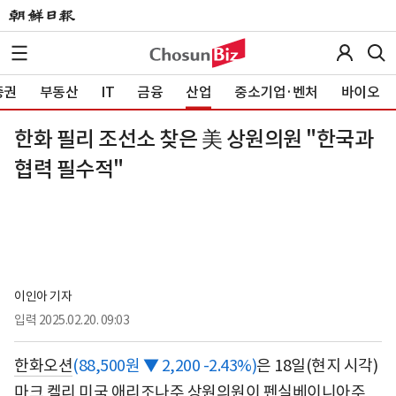
증권
부동산
IT
금융
산업
중소기업·벤처
바이오
한화 필리 조선소 찾은 美 상원의원 "한국과
협력 필수적"
이인아 기자
입력
2025.02.20. 09:03
한화오션
(88,500원 ▼ 2,200 -2.43%)
은 18일(현지 시각)
마크 켈리 미국 애리조나주 상원의원이 펜실베이니아주