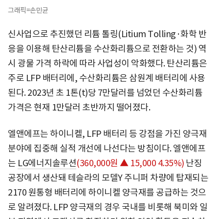
그래픽=손민균
신사업으로 추진했던 리튬 톨링(Litium Tolling·화학 반
응을 이용해 탄산리튬을 수산화리튬으로 전환하는 것) 역
시 광물 가격 하락에 따라 사업성이 악화했다. 탄산리튬은
주로 LFP 배터리에, 수산화리튬은 삼원계 배터리에 사용
된다. 2023년 초 1톤(t)당 7만달러를 넘었던 수산화리튬
가격은 현재 1만달러 초반까지 떨어졌다.
엘앤에프는 하이니켈, LFP 배터리 등 강점을 가진 양극재
분야에 집중해 실적 개선에 나선다는 방침이다. 엘앤에프
는
LG에너지솔루션
(360,000원 ▲ 15,000 4.35%)
난징
공장에서 생산돼 테슬라의 모델Y 주니퍼 차량에 탑재되는
2170 원통형 배터리에 하이니켈 양극재를 공급하는 것으
로 알려졌다. LFP 양극재의 경우 국내를 비롯해 북미와 일