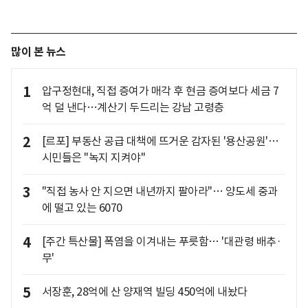
많이 본 뉴스
1
압구정현대, 직접 증여가 매각 후 현금 증여보다 세금 7
억 덜 낸다…계산기 두드리는 강남 고령층
2
[르포] 부동산 공급 대책에 뜨거운 감자된 '용산공원'…
시민들은 "녹지 지켜야"
3
"직접 농사 안 지으면 내년까지 팔아라"… 양도세 중과
에 떨고 있는 6070
4
[주간 특산물] 폭염을 이겨내는 푸릇함… '대관령 배추·
무'
5
서장훈, 28억에 산 양재역 빌딩 450억에 내놨다