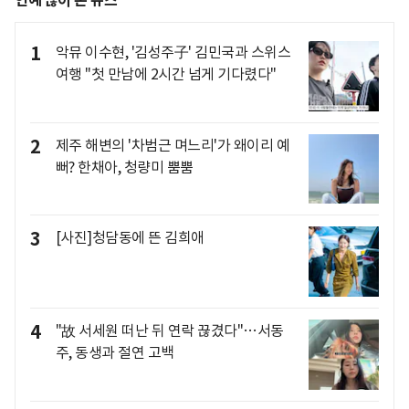
연예 많이 본 뉴스
1
악뮤 이수현, '김성주子' 김민국과 스위스
여행 "첫 만남에 2시간 넘게 기다렸다"
2
제주 해변의 '차범근 며느리'가 왜이리 예
뻐? 한채아, 청량미 뿜뿜
3
[사진]청담동에 뜬 김희애
4
"故 서세원 떠난 뒤 연락 끊겼다"…서동
주, 동생과 절연 고백