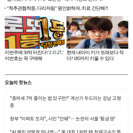
오늘의 핫뉴스
"증여세 7억 줄이는 법 있구먼!" 계산기 두드리는 강남 고령
층
정부 "아파트 짓자", 시민 "안돼"… 논란의 서울 '황금 땅'
"AI 해킹 어떻게 막냐면…" 美 대회 1위한 韓 천재교수의 통