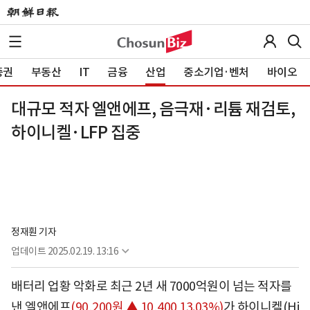
증권
부동산
IT
금융
산업
중소기업·벤처
바이오
대규모 적자 엘앤에프, 음극재·리튬 재검토,
하이니켈·LFP 집중
정재훤 기자
업데이트
2025.02.19. 13:16
배터리 업황 악화로 최근 2년 새 7000억원이 넘는 적자를
낸
엘앤에프
(90,200원 ▲ 10,400 13.03%)
가 하이니켈(Hi