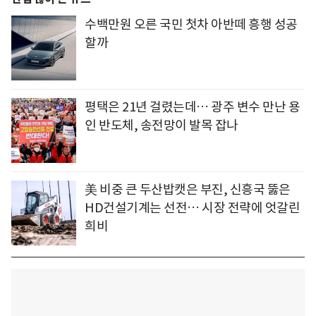
수백만원 오른 국민 첫차 아반떼 흥행 성공
할까
평택은 21년 걸렸는데… 광주 변수 만난 용
인 반도체, 송전망이 발목 잡나
美 비중 큰 두산밥캣은 부진, 신흥국 뚫은
HD건설기계는 선전… 시장 전략에 엇갈린
희비