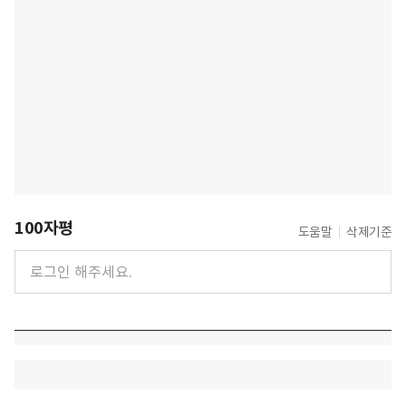
100자평
도움말
삭제기준