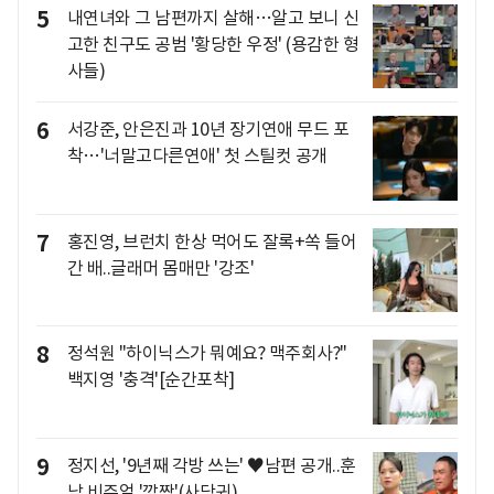
5
내연녀와 그 남편까지 살해…알고 보니 신
고한 친구도 공범 '황당한 우정' (용감한 형
사들)
6
서강준, 안은진과 10년 장기연애 무드 포
착…'너말고다른연애' 첫 스틸컷 공개
7
홍진영, 브런치 한상 먹어도 잘록+쏙 들어
간 배..글래머 몸매만 '강조'
8
정석원 "하이닉스가 뭐예요? 맥주회사?"
백지영 '충격'[순간포착]
9
정지선, '9년째 각방 쓰는' ♥남편 공개..훈
남 비주얼 '깜짝'(사당귀)