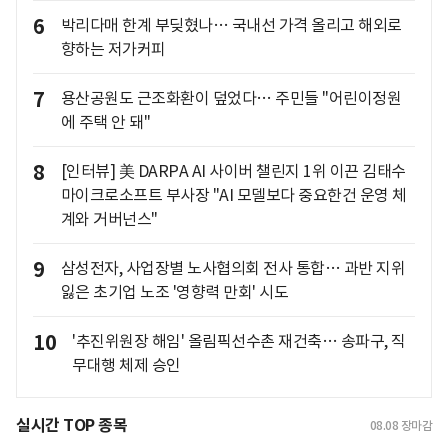
6
박리다매 한계 부딪혔나… 국내선 가격 올리고 해외로
향하는 저가커피
7
용산공원도 근조화환이 덮었다… 주민들 "어린이정원
에 주택 안 돼"
8
[인터뷰] 美 DARPA AI 사이버 챌린지 1위 이끈 김태수
마이크로소프트 부사장 "AI 모델보다 중요한건 운영 체
계와 거버넌스"
9
삼성전자, 사업장별 노사협의회 전사 통합… 과반 지위
잃은 초기업 노조 '영향력 만회' 시도
10
'추진위원장 해임' 올림픽선수촌 재건축… 송파구, 직
무대행 체제 승인
실시간 TOP 종목
08.08
장마감