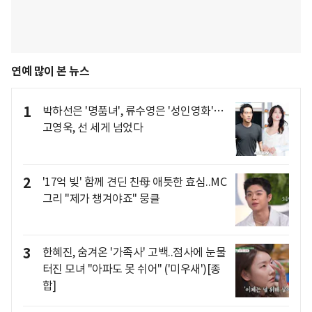
연예 많이 본 뉴스
1
박하선은 '명품녀', 류수영은 '성인영화'…
고영욱, 선 세게 넘었다
2
'17억 빚' 함께 견딘 친母 애틋한 효심..MC
그리 "제가 챙겨야죠" 뭉클
3
한혜진, 숨겨온 '가족사' 고백..점사에 눈물
터진 모녀 "아파도 못 쉬어" ('미우새')[종
합]