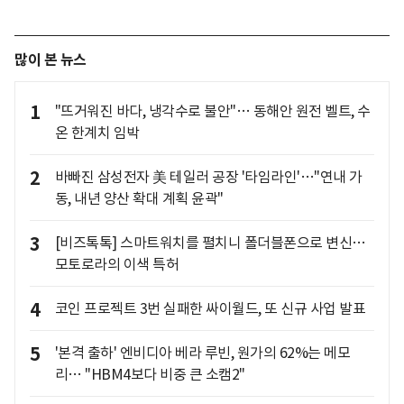
많이 본 뉴스
1
"뜨거워진 바다, 냉각수로 불안"… 동해안 원전 벨트, 수
온 한계치 임박
2
바빠진 삼성전자 美 테일러 공장 '타임라인'…"연내 가
동, 내년 양산 확대 계획 윤곽"
3
[비즈톡톡] 스마트워치를 펼치니 폴더블폰으로 변신…
모토로라의 이색 특허
4
코인 프로젝트 3번 실패한 싸이월드, 또 신규 사업 발표
5
'본격 출하' 엔비디아 베라 루빈, 원가의 62%는 메모
리… "HBM4보다 비중 큰 소캠2"