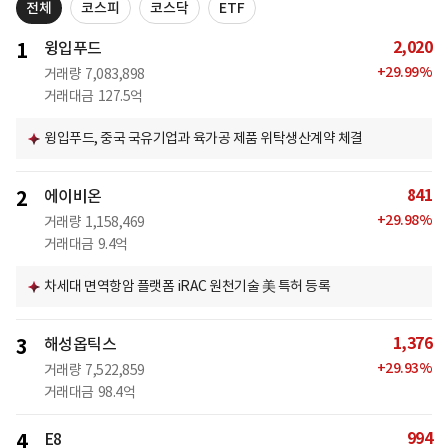
전체
코스피
코스닥
ETF
2,020
1
윙입푸드
+
29.99
%
거래량
7,083,898
거래대금
127.5억
윙입푸드, 중국 국유기업과 육가공 제품 위탁생산계약 체결
841
2
에이비온
+
29.98
%
거래량
1,158,469
거래대금
9.4억
차세대 면역항암 플랫폼 iRAC 원천기술 美 특허 등록
1,376
3
해성옵틱스
+
29.93
%
거래량
7,522,859
거래대금
98.4억
994
4
E8