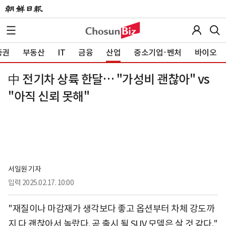
증권
부동산
IT
금융
산업
중소기업·벤처
바이오
中 전기차 상륙 한달… "가성비 괜찮아" vs
"아직 신뢰 못해"
서일원 기자
입력
2025.02.17. 10:00
"재질이나 마감재가 생각보다 좋고 옵션부터 차체 강도까
지 다 괜찮아서 놀랐다. 곧 출시 될 SUV 모델은 살 것 같다."