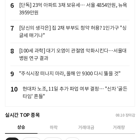
6
[단독] 23억 아파트 3채 보유세… 서울 4854만원, 뉴욕
3959만원
7
[당신의 생각은] 집 2채 부부도 청약 허용? 1인가구 "싱
글세 매기나"
8
[100세 과학] 대기 오염이 관절염 악화시킨다…서울대
병원 연구 결과
9
"주식시장 떠나지 마라, 올해 안 9300 다시 뚫을 것"
10
현대차 노조, 11일 추가 파업 여부 결정… "신차 '골든
타임' 흔들"
실시간 TOP 종목
08.10
장마감
상승
하락
거래대금
거래량