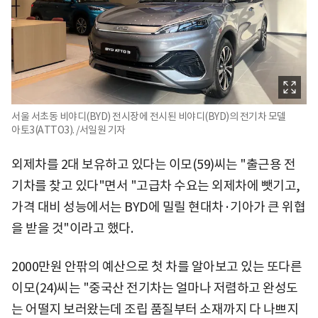
서울 서초동 비야디(BYD) 전시장에 전시된 비야디(BYD)의 전기차 모델
아토3(ATTO3). /서일원 기자
외제차를 2대 보유하고 있다는 이모(59)씨는 "출근용 전
기차를 찾고 있다"면서 "고급차 수요는 외제차에 뺏기고,
가격 대비 성능에서는 BYD에 밀릴 현대차·기아가 큰 위협
을 받을 것"이라고 했다.
2000만원 안팎의 예산으로 첫 차를 알아보고 있는 또다른
이모(24)씨는 "중국산 전기차는 얼마나 저렴하고 완성도
는 어떨지 보러왔는데 조립 품질부터 소재까지 다 나쁘지