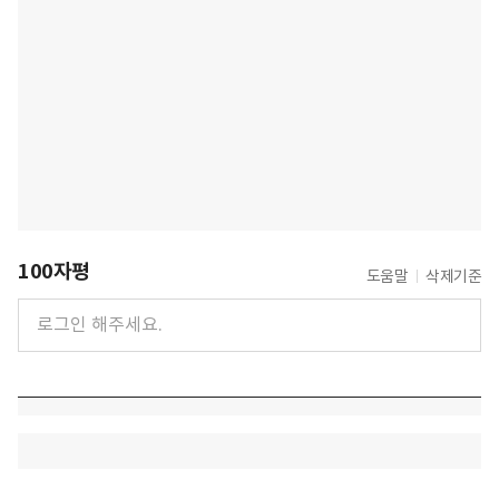
100자평
도움말
삭제기준