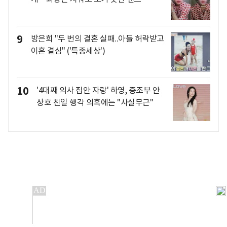
9
방은희 "두 번의 결혼 실패..아들 허락받고
이혼 결심" ('특종세상')
10
'4대째 의사 집안 자랑' 하영, 증조부 안
상호 친일 행각 의혹에는 "사실무근"
개인정보처리방침
앱설치(Android)