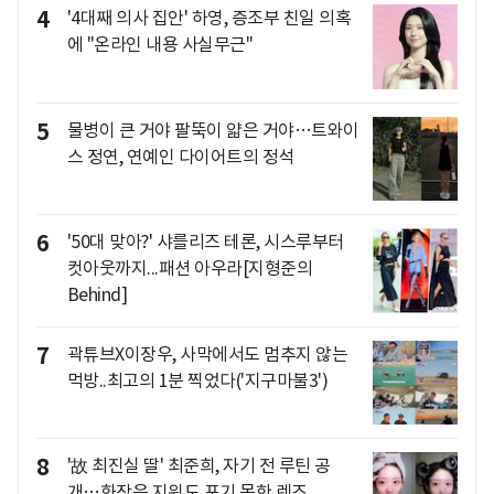
4
'4대째 의사 집안' 하영, 증조부 친일 의혹
에 "온라인 내용 사실무근"
5
물병이 큰 거야 팔뚝이 얇은 거야…트와이
스 정연, 연예인 다이어트의 정석
6
'50대 맞아?' 샤를리즈 테론, 시스루부터
컷아웃까지...패션 아우라[지형준의
Behind]
7
곽튜브X이장우, 사막에서도 멈추지 않는
먹방..최고의 1분 찍었다('지구마불3')
8
'故 최진실 딸' 최준희, 자기 전 루틴 공
개…화장은 지워도 포기 못한 렌즈