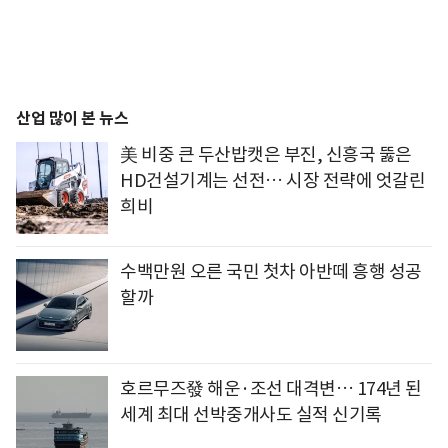
산업 많이 본 뉴스
美 비중 큰 두산밥캣은 부진, 신흥국 뚫은
HD건설기계는 선전… 시장 전략에 엇갈린
희비
수백만원 오른 국민 첫차 아반떼 흥행 성공
할까
호르무즈發 해운·조선 대격변… 174년 된
세계 최대 선박중개사도 실적 신기록