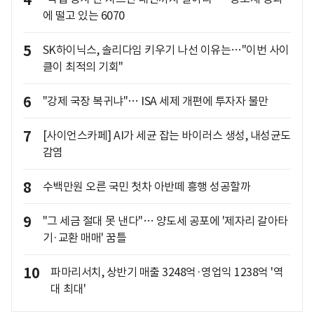
4
에 떨고 있는 6070
5
SK하이닉스, 솔리다임 키우기 나선 이유는…"이번 사이
클이 최적의 기회"
6
"강제 국장 복귀냐"… ISA 세제 개편에 투자자 불만
7
[사이언스카페] AI가 세균 잡는 바이러스 생성, 내성균도
감염
8
수백만원 오른 국민 첫차 아반떼 흥행 성공할까
9
"그 세금 절대 못 낸다"… 양도세 공포에 '제자리 갈아타
기·교환 매매' 꿈틀
10
파마리서치, 상반기 매출 3248억·영업익 1238억 '역
대 최대'