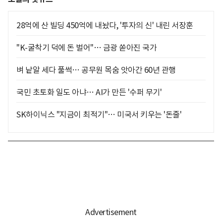
28억에 산 빌딩 450억에 내놨다, '투자의 신' 내린 서장훈
"K-굴착기 덕에 돈 벌어"… 금광 쏟아진 국가
벼 낱알 세다 풀썩… 공무원 목숨 앗아간 60년 관행
국민 초토화 일도 아냐… AI가 만든 '수퍼 무기'
SK하이닉스 "지금이 최적기"… 미국서 키우는 '돈줄'