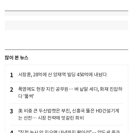
많이 본 뉴스
1
서장훈, 28억에 산 양재역 빌딩 450억에 내놨다
2
폭염에도 현장 지킨 공무원… 벼 낱알 세다, 화재 진압하
다 '풀썩'
3
美 비중 큰 두산밥캣은 부진, 신흥국 뚫은 HD건설기계
는 선전… 시장 전략에 엇갈린 희비
"직접 농사 안 지으면 내년까지 팔아라"… 양도세 중과