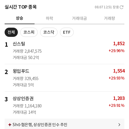
실시간 TOP 종목
08.07 12:51
장중
상승
하락
거래대금
거래량
전체
코스피
코스닥
ETF
1,852
1
신스틸
+
29.96
%
거래량
2,847,575
거래대금
50.2억
1,554
2
윙입푸드
+
29.93
%
거래량
329,455
거래대금
5억
1,203
3
상상인증권
+
29.91
%
거래량
1,164,180
거래대금
14억
Sh수협은행, 상상인증권 인수 추진