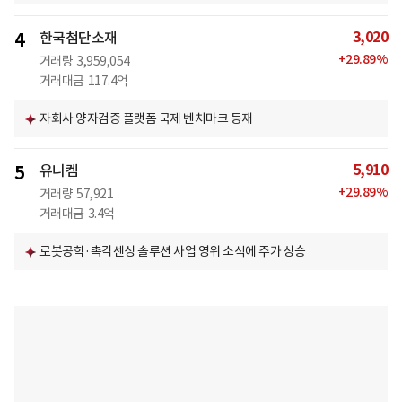
3,020
4
한국첨단소재
+
29.89
%
거래량
3,959,054
거래대금
117.4억
자회사 양자검증 플랫폼 국제 벤치마크 등재
5,910
5
유니켐
+
29.89
%
거래량
57,921
거래대금
3.4억
로봇공학·촉각센싱 솔루션 사업 영위 소식에 주가 상승