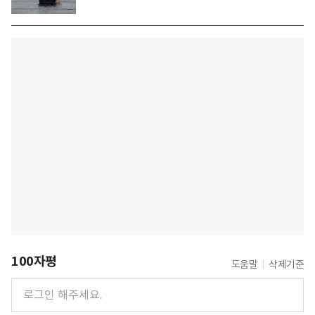
100자평
도움말
삭제기준