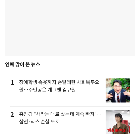
연예 많이 본 뉴스
1
장애학생 속옷까지 손빨래한 사회복무요
원…주인공은 개그맨 김규원
2
홍진경 "사라는 대로 샀는데 계속 빠져"…
삼전·닉스 손실 토로