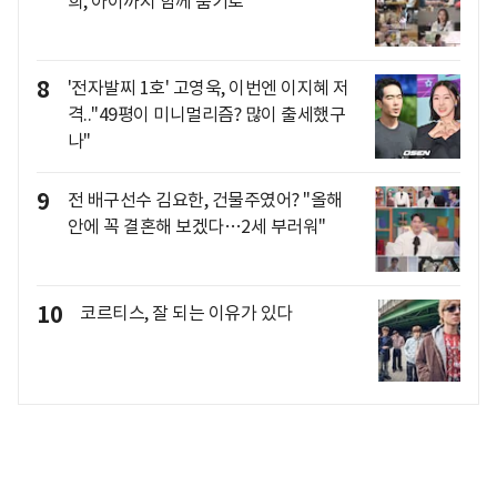
희, 아이까지 함께 품기로
8
'전자발찌 1호' 고영욱, 이번엔 이지혜 저
격.."49평이 미니멀리즘? 많이 출세했구
나"
9
전 배구선수 김요한, 건물주였어? "올해
안에 꼭 결혼해 보겠다…2세 부러워"
10
코르티스, 잘 되는 이유가 있다