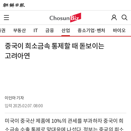
증권
부동산
IT
금융
산업
중소기업·벤처
바이오
중국이 희소금속 통제할 때 돋보이는
고려아연
이인아 기자
입력
2025.02.07. 08:00
미국이 중국산 제품에 10%의 관세를 부과하자 중국이 희
소금속 수출 통제로 맞대응에 나섰다. 정부는 중국의 희소