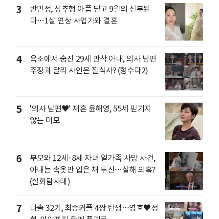
3
반민정, 성추행 아픔 딛고 9월의 신부된
다…1살 연상 사업가와 결혼
4
욕조에서 숨진 29세 만삭 아내, 의사 남편
주장과 달리 사인은 질식사? (형수다2)
5
'의사 남편♥' 재혼 윤해영, 55세 믿기지
않는 미모
6
부모와 12세·8세 자녀 일가족 사망 사건,
아내는 속옷만 입은 채 투신…살해 의혹?
(실화탐사대)
7
나솔 32기, 최종커플 4쌍 탄생…영호♥정