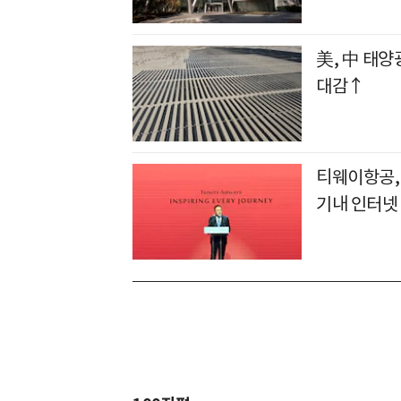
美, 中 태양
대감↑
티웨이항공, 
기내 인터넷