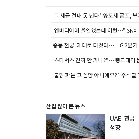
"그 세금 절대 못 낸다" 양도세 공포, 
"엔비디아에 올인했는데 이런…" SK
'중동 천궁' 제대로 터졌다… LIG 2분
"스타벅스 진짜 안 가나?"… 탱크데이 
"불닭 파는 그 삼양 아니에요?" 주식할
산업 많이 본 뉴스
UAE '천궁Ⅱ
성장