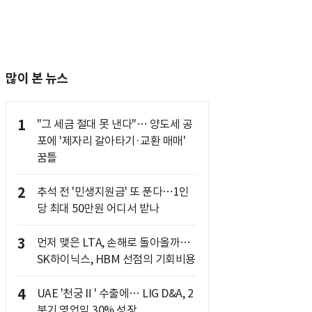
많이 본 뉴스
1
"그 세금 절대 못 낸다"… 양도세 공
포에 '제자리 갈아타기·교환 매매'
꿈틀
2
추석 전 '민생지원금' 또 푼다…1인
당 최대 50만원 어디서 받나
3
먼저 맺은 LTA, 손해로 돌아올까…
SK하이닉스, HBM 선점의 기회비용
4
UAE '천궁Ⅱ' 수출에… LIG D&A, 2
분기 영업익 30% 성장