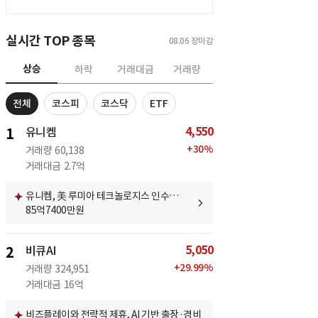
실시간 TOP 종목
08.06
장마감
상승
하락
거래대금
거래량
전체
코스피
코스닥
ETF
4,550
1
유니켐
+
30
%
거래량
60,138
거래대금
2.7억
유니켐, 美 루미아 테크놀로지스 인수…
85억7400만원
5,050
2
비큐AI
+
29.99
%
거래량
324,951
거래대금
16억
비즈플레이와 전략적 제휴, AI 기반 출장·경비