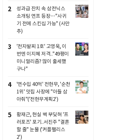
2
성과급 잔치 속 삼전닉스
소개팅 연프 등장…"사귀
기 전에 스킨십 가능" (사만
추)
3
'전자발찌 1호' 고영욱, 이
번엔 이지혜 저격.."49평이
미니멀리즘? 많이 출세했
구나"
4
'연수입 40억' 전현무, '순천
1위' 맛집 사장에 "아들 삼
아줘"('전현무계획2')
5
황재근, 현실 벽 부딪혀 '프
러포즈' 포기..서진주 "결혼
할 줄" 눈물 ('커플팰리스
2')