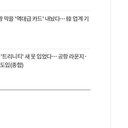
광 막을 '역대급 카드' 내놨다… 韓 업계 기
'트리니티' 새 옷 입었다… 공항 라운지·
 도입(종합)