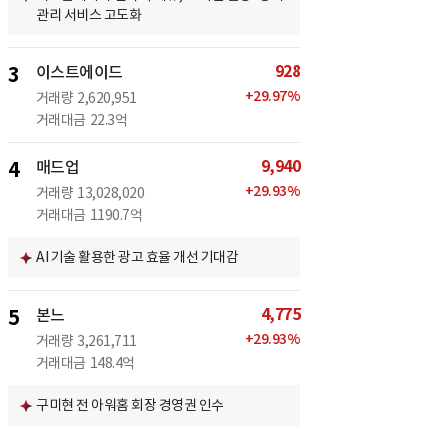
관리 서비스 고도화
928
3
이스트에이드
+
29.97
%
거래량
2,620,951
거래대금
22.3억
9,940
4
매드업
+
29.93
%
거래량
13,028,020
거래대금
1190.7억
AI 기술 활용한 광고 효율 개선 기대감
4,775
5
본느
+
29.93
%
거래량
3,261,711
거래대금
148.4억
구미현 전 아워홈 회장 경영권 인수