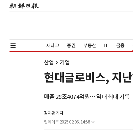
재테크
증권
부동산
IT
금융
산업
기업
현대글로비스, 지난해
매출 28조4074억원… 역대 최대 기록
김지환 기자
업데이트
2025.02.06. 14:58