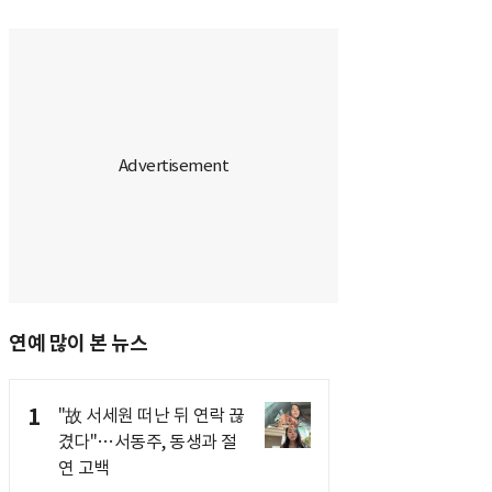
연예 많이 본 뉴스
1
"故 서세원 떠난 뒤 연락 끊
겼다"…서동주, 동생과 절
연 고백