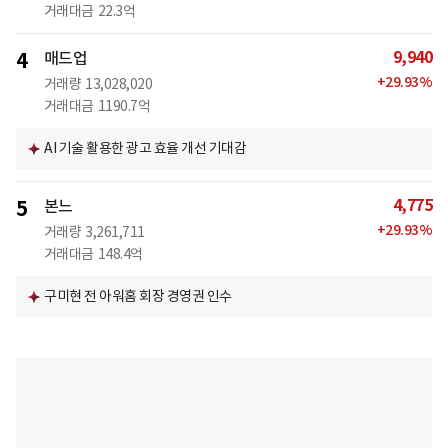
거래대금
22.3억
9,940
4
매드업
+
29.93
%
거래량
13,028,020
거래대금
1190.7억
AI 기술 활용한 광고 효율 개선 기대감
4,775
5
본느
+
29.93
%
거래량
3,261,711
거래대금
148.4억
구미현 전 아워홈 회장 경영권 인수