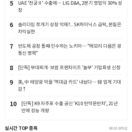
5
UAE '천궁Ⅱ' 수출에… LIG D&A, 2분기 영업익 30% 성
장
6
솔리다임 쪼개기 상장 악재?... SK하이닉스 급락, 본질은
차익실현
7
반도체 공장 통째 인수하는 노키아… "메모리 다음은 광
통신 병목"
8
[단독] 부대찌개·보쌈 프랜차이즈 '놀부' 기업회생 신청
9
美, 中 태양광 막을 '역대급 카드' 내놨다… 韓 업계 기대
감↑
10
[단독] K9 자주포 수출 공신 'K10 탄약운반차', 21년
만에 성능 개량
실시간 TOP 종목
08.06
장마감