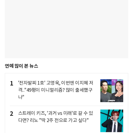
연예 많이 본 뉴스
1
'전자발찌 1호' 고영욱, 이번엔 이지혜 저
격.."49평이 미니멀리즘? 많이 출세했구
나"
2
스트레이 키즈, '과거 vs 미래'로 갈 수 있
다면? 리노 "딱 2주 전으로 가고 싶다"