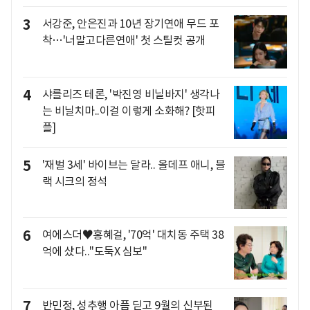
3
서강준, 안은진과 10년 장기연애 무드 포
착…'너말고다른연애' 첫 스틸컷 공개
4
샤를리즈 테론, '박진영 비닐바지' 생각나
는 비닐치마..이걸 이렇게 소화해? [핫피
플]
5
'재벌 3세' 바이브는 달라.. 올데프 애니, 블
랙 시크의 정석
6
여에스더♥홍혜걸, '70억' 대치동 주택 38
억에 샀다.."도둑X 심보"
7
반민정, 성추행 아픔 딛고 9월의 신부된