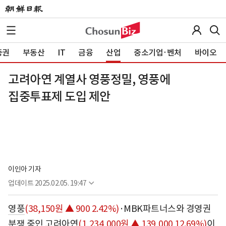
증권
부동산
IT
금융
산업
중소기업·벤처
바이오
고려아연 계열사 영풍정밀, 영풍에
집중투표제 도입 제안
이인아 기자
업데이트
2025.02.05. 19:47
영풍
(38,150원 ▲ 900 2.42%)
·MBK파트너스와 경영권
분쟁 중인
고려아연
(1,234,000원 ▲ 139,000 12.69%)
이