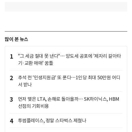
많이 본 뉴스
1
"그 세금 절대 못 낸다"… 양도세 공포에 '제자리 갈아타
기·교환 매매' 꿈틀
2
추석 전 '민생지원금' 또 푼다…1인당 최대 50만원 어디
서 받나
3
먼저 맺은 LTA, 손해로 돌아올까… SK하이닉스, HBM
선점의 기회비용
4
투썸플레이스, 정말 스타벅스 제쳤나