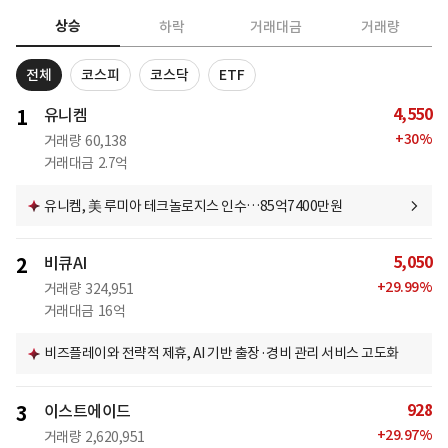
상승
하락
거래대금
거래량
전체
코스피
코스닥
ETF
4,550
1
유니켐
+
30
%
거래량
60,138
거래대금
2.7억
유니켐, 美 루미아 테크놀로지스 인수…85억7400만원
5,050
2
비큐AI
+
29.99
%
거래량
324,951
거래대금
16억
비즈플레이와 전략적 제휴, AI 기반 출장·경비 관리 서비스 고도화
928
3
이스트에이드
+
29.97
%
거래량
2,620,951