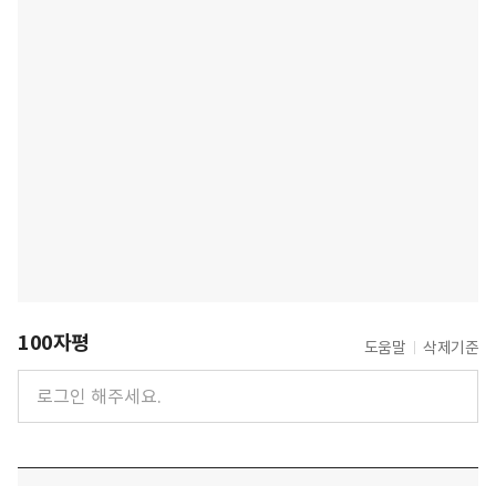
100자평
도움말
삭제기준