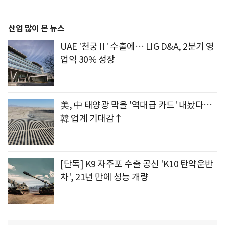
산업 많이 본 뉴스
UAE '천궁Ⅱ' 수출에… LIG D&A, 2분기 영
업익 30% 성장
美, 中 태양광 막을 '역대급 카드' 내놨다…
韓 업계 기대감↑
[단독] K9 자주포 수출 공신 'K10 탄약운반
차', 21년 만에 성능 개량