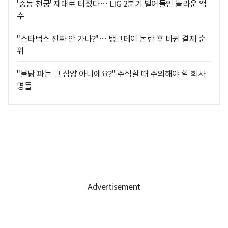
'중동 천궁' 제대로 터졌다… LIG 2분기 벌어들인 놀라운 액
수
"스타벅스 진짜 안 가나?"… 탱크데이 논란 후 바뀐 결제 순
위
"불닭 파는 그 삼양 아니에요?" 주식할 때 주의해야 할 회사
명들