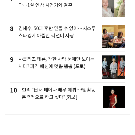
다…1살 연상 사업가와 결혼
8
김혜수, 50대 후반 믿을 수 없어…시스루
스타킹에 아찔한 각선미 자랑
9
샤를리즈 테론, 착한 사람 눈에만 보이는
치마? 파격 패션에 멋쁨 뿜뿜 (포토)
10
현리 "日서 태어나 배우 데뷔…韓 활동
본격적으로 하고 싶다"[화보]