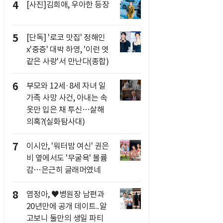
4
[사진]김희애, 우아한 등장
5
[단독] '로코 맛집' 정해인
x'중증' 대박 하영, '이런 엿
같은 사랑'서 만난다(종합)
6
부모와 12세·8세 자녀 일
가족 사망 사건, 아내는 속
옷만 입은 채 투신…살해
의혹?(실화탐사대)
7
이시안, '워터밤 여신' 권은
비 옆에서도 '무굴욕' 볼륨
감…은근히 글래머였네
8
염정아, ♥병원장 남편과
20년만에 공개 데이트..알
고보니 둘만의 생일 파티