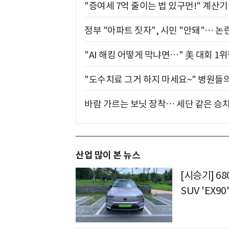
"증여세 7억 줄이는 법 있구먼!" 계산
정부 "아파트 짓자", 시민 "안돼"… 논란
"AI 해킹 어떻게 막냐면…" 美 대회 1
"도수치료 그거 하지 마세요~" 병원들
바람 가르는 보닛 장착… 세단 같은 승
산업 많이 본 뉴스
[시승기] 6
SUV 'EX90