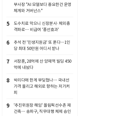
부사장 "AI 모델보다 중요한건 운영
체계와 거버넌스"
5
도수치료 막으니 신장분사·체외충
격파로… 비급여 '풍선효과'
6
추석 전 '민생지원금' 또 푼다…1인
당 최대 50만원 어디서 받나
7
서장훈, 28억에 산 양재역 빌딩 450
억에 내놨다
8
박리다매 한계 부딪혔나… 국내선
가격 올리고 해외로 향하는 저가커
피
9
'추진위원장 해임' 올림픽선수촌 재
건축… 송파구, 직무대행 체제 승인