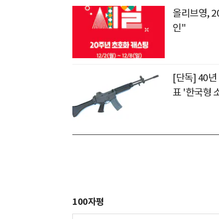
올리브영, 2
인"
[단독] 40년
표 '한국형 
100자평