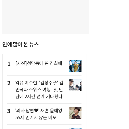
연예 많이 본 뉴스
1
[사진]청담동에 뜬 김희애
2
악뮤 이수현, '김성주子' 김
민국과 스위스 여행 "첫 만
남에 2시간 넘게 기다렸다"
3
'의사 남편♥' 재혼 윤해영,
55세 믿기지 않는 미모