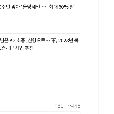
0주년 맞아 '올영세일'…"최대 60% 할
 넘은 K2 소총, 신형으로… 軍, 2028년 목
소총-Ⅱ' 사업 추진
도움말
삭제기준