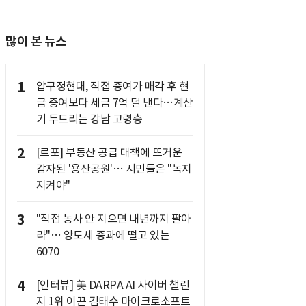
많이 본 뉴스
1
압구정현대, 직접 증여가 매각 후 현
금 증여보다 세금 7억 덜 낸다…계산
기 두드리는 강남 고령층
2
[르포] 부동산 공급 대책에 뜨거운
감자된 '용산공원'… 시민들은 "녹지
지켜야"
3
"직접 농사 안 지으면 내년까지 팔아
라"… 양도세 중과에 떨고 있는
6070
4
[인터뷰] 美 DARPA AI 사이버 챌린
지 1위 이끈 김태수 마이크로소프트