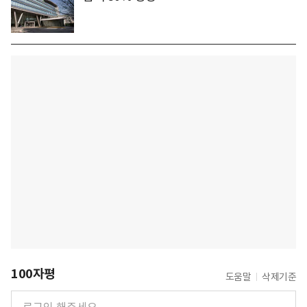
100자평
도움말
삭제기준