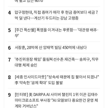
에 떨고 있는 6070
4
압구정현대, 직접 증여가 매각 후 현금 증여보다 세금 7
억 덜 낸다…계산기 두드리는 강남 고령층
5
[주간 특산물] 폭염을 이겨내는 푸릇함… '대관령 배추·
무'
6
서장훈, 28억에 산 양재역 빌딩 450억에 내놨다
7
'추진위원장 해임' 올림픽선수촌 재건축… 송파구, 직무
대행 체제 승인
8
[세종 인사이드아웃] "상속세 때문에 집 팔아서 되겠냐"
李 약속한 '공제 확대' 도입 불발
9
[인터뷰] 美 DARPA AI 사이버 챌린지 1위 이끈 김태수
마이크로소프트 부사장 "AI 모델보다 중요한건 운영 체
계와 거버넌스"