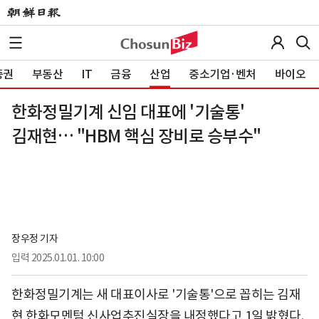
증권
부동산
IT
금융
산업
중소기업·벤처
바이오
한화정밀기계 신임 대표에 '기술통'
김재현… "HBM 핵심 장비로 승부수"
장우정 기자
입력
2025.01.01. 10:00
한화정밀기계는 새 대표이사로 '기술통'으로 꼽히는 김재
현 한화모멘텀 신사업추진실장을 내정했다고 1일 밝혔다.