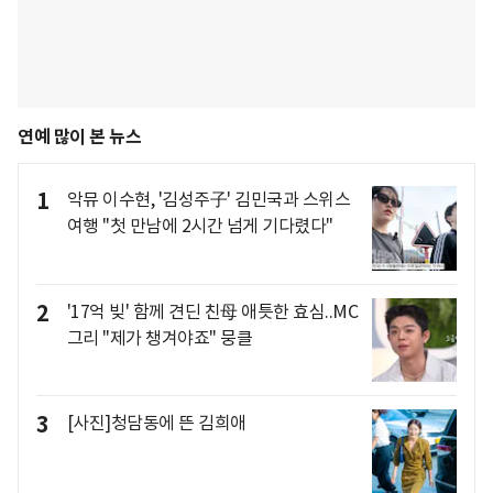
연예 많이 본 뉴스
1
악뮤 이수현, '김성주子' 김민국과 스위스
여행 "첫 만남에 2시간 넘게 기다렸다"
2
'17억 빚' 함께 견딘 친母 애틋한 효심..MC
그리 "제가 챙겨야죠" 뭉클
3
[사진]청담동에 뜬 김희애