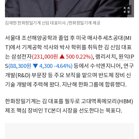
김재현 한화정밀기계 신임 대표이사. /한화정밀기계 제공
서울대 조선해양공학과 졸업 후 미국 매사추세츠공대(MI
T)에서 기계공학 석사와 박사 학위를 취득한 김 신임 대표
는
삼성전자
(231,000원 ▲ 500 0.22%)
, 램리서치,
원익IP
S
(88,300원 ▼ 4,300 -4.64%)
등에서 수석엔지니어, 연구
개발(R&D) 부문장 등 주요 보직을 맡으며 반도체 장비 신
기술 개발에 주력해 왔다. 지난해 한화그룹에 합류했다.
한화정밀기계는 김 대표를 필두로 고대역폭메모리(HBM)
제조 핵심 장비인 TC본더 시장을 선도한다는 목표다.