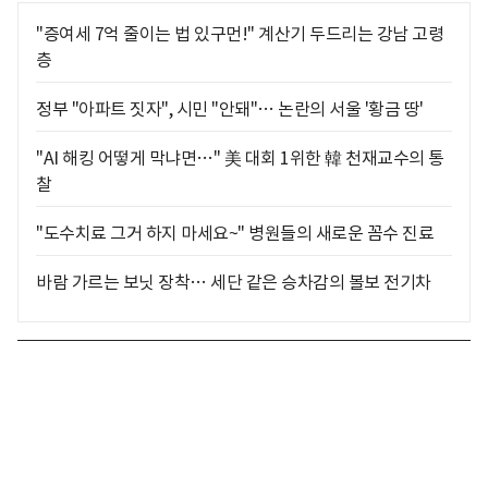
"증여세 7억 줄이는 법 있구먼!" 계산기 두드리는 강남 고령
층
정부 "아파트 짓자", 시민 "안돼"… 논란의 서울 '황금 땅'
"AI 해킹 어떻게 막냐면…" 美 대회 1위한 韓 천재교수의 통
찰
"도수치료 그거 하지 마세요~" 병원들의 새로운 꼼수 진료
바람 가르는 보닛 장착… 세단 같은 승차감의 볼보 전기차