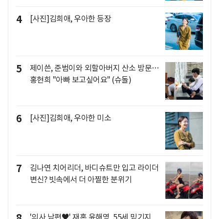
4
[사진]김희애, 우아한 등장
5
제이쓴, 준범이와 외할아버지 산소 방문…
홍현희 "아빠 보고싶어요" (슈돌)
6
[사진]김희애, 우아한 미소
7
김나연 치어리더, 바디슈트만 입고 라이더
변신? 빗속에서 더 아찔한 분위기
8
'의사 남편♥' 재혼 윤해영, 55세 믿기지