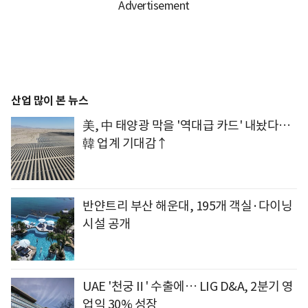
산업 많이 본 뉴스
美, 中 태양광 막을 '역대급 카드' 내놨다…
韓 업계 기대감↑
반얀트리 부산 해운대, 195개 객실·다이닝
시설 공개
UAE '천궁Ⅱ' 수출에… LIG D&A, 2분기 영
업익 30% 성장