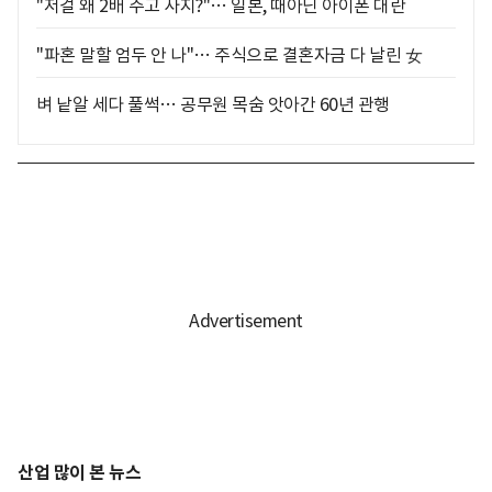
"저걸 왜 2배 주고 사지?"… 일본, 때아닌 아이폰 대란
"파혼 말할 엄두 안 나"… 주식으로 결혼자금 다 날린 女
벼 낱알 세다 풀썩… 공무원 목숨 앗아간 60년 관행
산업 많이 본 뉴스