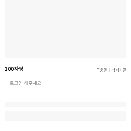
100자평
도움말
삭제기준