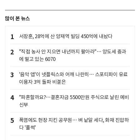
많이 본 뉴스
1
서장훈, 28억에 산 양재역 빌딩 450억에 내놨다
2
"직접 농사 안 지으면 내년까지 팔아라"… 양도세 중과
에 떨고 있는 6070
3
'음악 앱'이 넷플릭스와 어깨 나란히… 스포티파이 유료
이용자 3억 돌파 비결은
4
"파혼할까요?…결혼자금 5500만원 주식으로 날린 예비
신부
5
폭염에도 현장 지킨 공무원… 벼 낱알 세다, 화재 진압하
다 '풀썩'