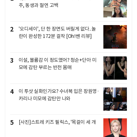
주, 동생과 절연 고백
2
'오디세이', 단 한 장면도 버릴게 없다..놀
란이 완성한 172분 걸작 [Oh!쎈 리뷰]
3
이설, 볼륨감 이 정도였어? 청순+단아 미
모에 감탄 부르는 반전 몸매
4
이 투샷 실화인가요? 수녀복 입은 장원영·
카리나 미모에 감탄만 나와
5
[사진]스트레 키즈 필릭스, '목걸이 세 개