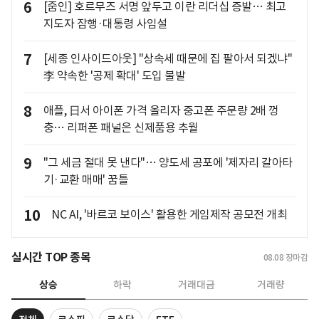
6
[줌인] 호르무즈 서명 앞두고 이란 리더십 증발… 최고
지도자 잠행·대통령 사임설
7
[세종 인사이드아웃] "상속세 때문에 집 팔아서 되겠냐"
李 약속한 '공제 확대' 도입 불발
8
애플, 日서 아이폰 가격 올리자 중고폰 주문량 2배 껑
충… 리퍼폰 패널은 신제품용 추월
9
"그 세금 절대 못 낸다"… 양도세 공포에 '제자리 갈아타
기·교환 매매' 꿈틀
10
NC AI, '바르코 보이스' 활용한 게임제작 공모전 개최
실시간 TOP 종목
08.08
장마감
상승
하락
거래대금
거래량