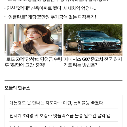
오늘의 핫뉴스
대통령도 못 만나는 지도자… 이란, 통제불능 빠졌다
전세계 3억명 귀 호강… 넷플릭스급 돌풍 일으킨 음악 앱