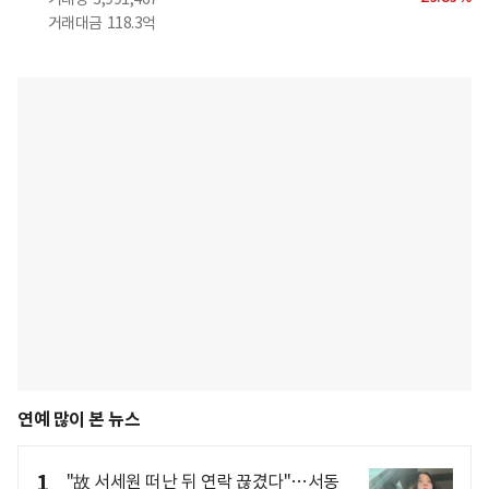
거래대금
118.3억
연예 많이 본 뉴스
1
"故 서세원 떠난 뒤 연락 끊겼다"…서동