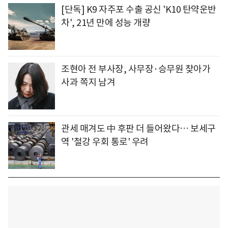
[단독] K9 자주포 수출 공신 'K10 탄약운반
차', 21년 만에 성능 개량
조현아 전 부사장, 사무장·승무원 찾아가
사과 쪽지 남겨
관세 매겨도 中 후판 더 들어왔다… 보세구
역 '철강 우회 통로' 우려