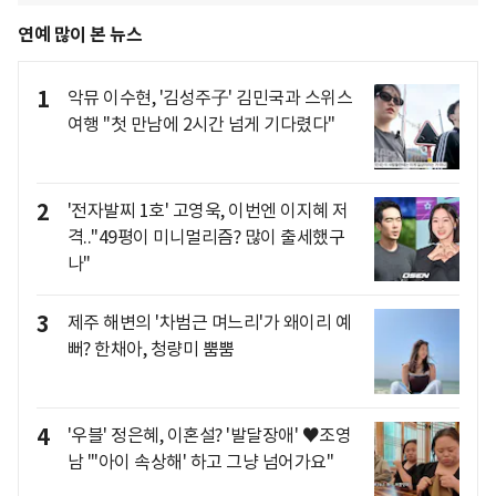
연예 많이 본 뉴스
1
악뮤 이수현, '김성주子' 김민국과 스위스
여행 "첫 만남에 2시간 넘게 기다렸다"
2
'전자발찌 1호' 고영욱, 이번엔 이지혜 저
격.."49평이 미니멀리즘? 많이 출세했구
나"
3
제주 해변의 '차범근 며느리'가 왜이리 예
뻐? 한채아, 청량미 뿜뿜
4
'우블' 정은혜, 이혼설? '발달장애' ♥조영
남 "'아이 속상해' 하고 그냥 넘어가요"