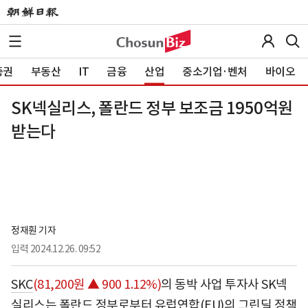
증권
부동산
IT
금융
산업
중소기업·벤처
바이오
SK넥실리스, 폴란드 정부 보조금 1950억원
받는다
정재훤 기자
입력
2024.12.26. 09:52
SKC
(81,200원 ▲ 900 1.12%)
의 동박 사업 투자사 SK넥
실리스는 폴란드 정부로부터 유럽연합(EU)의 그린딜 정책