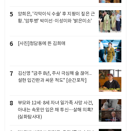
5
양희은, '각막이식 수술' 후 지팡이 짚은 근
황..'암투병' 박미선·이성미와 '밝은미소'
6
[사진]청담동에 뜬 김희애
7
김신영 "금주 8년, 주사 극심해 술 끊어...
설현 입간판과 싸운 적도" [순간포착]
8
부모와 12세·8세 자녀 일가족 사망 사건,
아내는 속옷만 입은 채 투신…살해 의혹?
(실화탐사대)