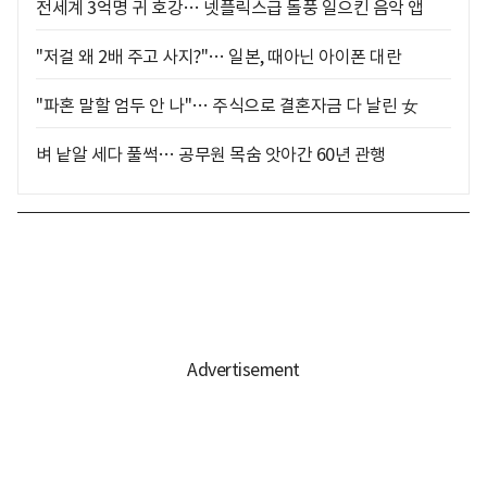
전세계 3억명 귀 호강… 넷플릭스급 돌풍 일으킨 음악 앱
"저걸 왜 2배 주고 사지?"… 일본, 때아닌 아이폰 대란
"파혼 말할 엄두 안 나"… 주식으로 결혼자금 다 날린 女
벼 낱알 세다 풀썩… 공무원 목숨 앗아간 60년 관행