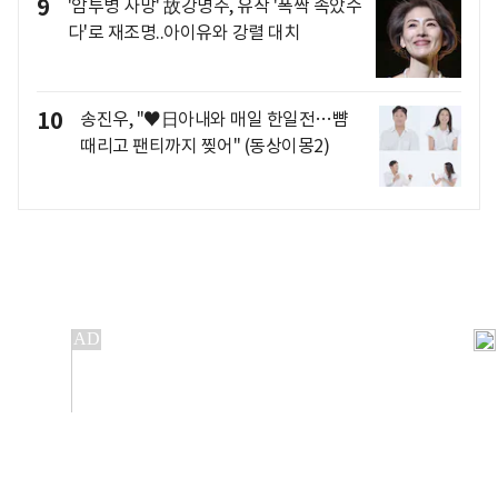
9
'암투병 사망' 故강명주, 유작 '폭싹 속았수
다'로 재조명..아이유와 강렬 대치
10
송진우, "♥日아내와 매일 한일전…뺨
때리고 팬티까지 찢어" (동상이몽2)
개인정보처리방침
앱설치(Android)
본 사이트의 주가 시세정보는 정보 제공 목적이며, 오류가
발생하거나 지연될 수 있습니다.