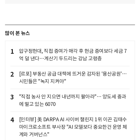
많이 본 뉴스
1
압구정현대, 직접 증여가 매각 후 현금 증여보다 세금 7
억 덜 낸다…계산기 두드리는 강남 고령층
2
[르포] 부동산 공급 대책에 뜨거운 감자된 '용산공원'…
시민들은 "녹지 지켜야"
3
"직접 농사 안 지으면 내년까지 팔아라"… 양도세 중과
에 떨고 있는 6070
4
[인터뷰] 美 DARPA AI 사이버 챌린지 1위 이끈 김태수
마이크로소프트 부사장 "AI 모델보다 중요한건 운영 체
계와 거버넌스"