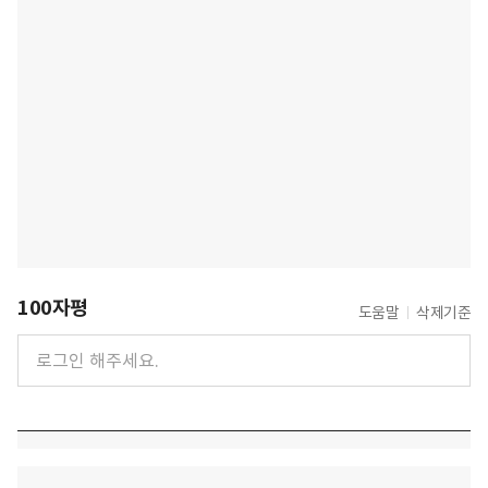
100자평
도움말
삭제기준