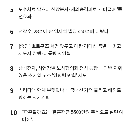
5
도수치료 막으니 신장분사·체외충격파로… 비급여 '풍
선효과'
6
서장훈, 28억에 산 양재역 빌딩 450억에 내놨다
7
[줌인] 호르무즈 서명 앞두고 이란 리더십 증발… 최고
지도자 잠행·대통령 사임설
8
삼성전자, 사업장별 노사협의회 전사 통합… 과반 지위
잃은 초기업 노조 '영향력 만회' 시도
9
박리다매 한계 부딪혔나… 국내선 가격 올리고 해외로
향하는 저가커피
10
"파혼할까요?…결혼자금 5500만원 주식으로 날린 예
비신부