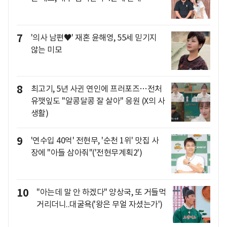
7
'의사 남편♥' 재혼 윤해영, 55세 믿기지
않는 미모
8
최고기, 5년 사귄 연인에 프러포즈…전처
유깻잎도 "알콩달콩 잘 살아" 응원 (X의 사
생활)
9
'연수입 40억' 전현무, '순천 1위' 맛집 사
장에 "아들 삼아줘"('전현무계획2')
10
"아는데 말 안 하겠다" 양상국, 또 거들먹
거리더니..대굴욕('왕은 무얼 자셨는가')