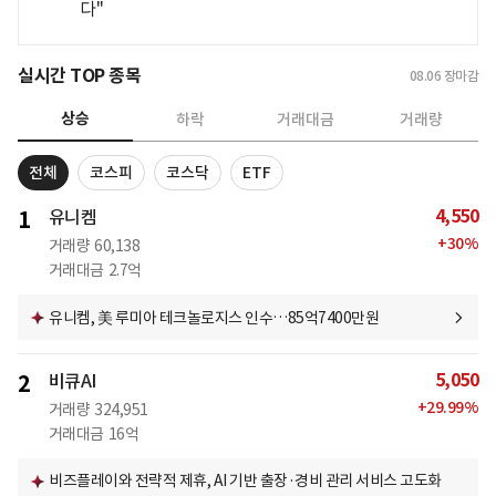
다"
실시간 TOP 종목
08.06
장마감
상승
하락
거래대금
거래량
전체
코스피
코스닥
ETF
4,550
1
유니켐
+
30
%
거래량
60,138
거래대금
2.7억
유니켐, 美 루미아 테크놀로지스 인수…85억7400만원
5,050
2
비큐AI
+
29.99
%
거래량
324,951
거래대금
16억
비즈플레이와 전략적 제휴, AI 기반 출장·경비 관리 서비스 고도화