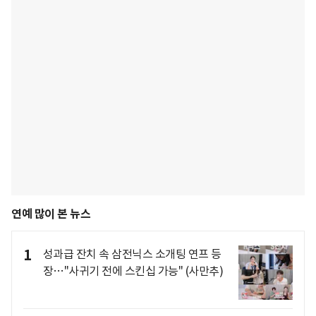
연예 많이 본 뉴스
1
성과급 잔치 속 삼전닉스 소개팅 연프 등
장…"사귀기 전에 스킨십 가능" (사만추)