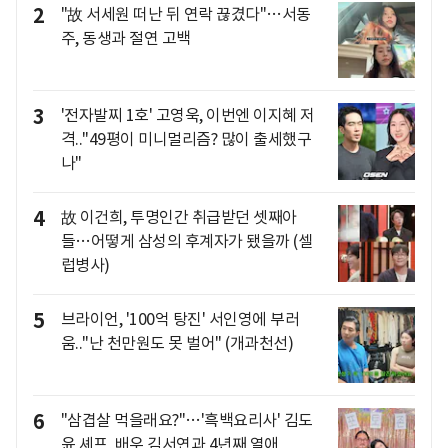
2
"故 서세원 떠난 뒤 연락 끊겼다"…서동
주, 동생과 절연 고백
3
'전자발찌 1호' 고영욱, 이번엔 이지혜 저
격.."49평이 미니멀리즘? 많이 출세했구
나"
4
故 이건희, 투명인간 취급받던 셋째아
들…어떻게 삼성의 후계자가 됐을까 (셀
럽병사)
5
브라이언, '100억 탕진' 서인영에 부러
움.."난 천만원도 못 벌어" (개과천선)
6
"삼겹살 먹을래요?"…'흑백요리사' 김도
윤 셰프, 배우 김서연과 4년째 열애