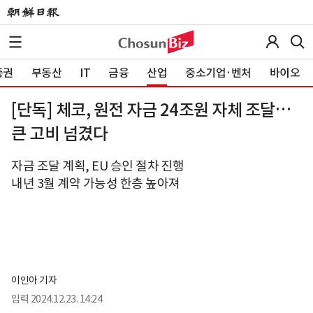
증권
부동산
IT
금융
산업
중소기업·벤처
바이오
[단독] 체코, 원전 자금 24조원 자체 조달…
큰 고비 넘겼다
자금 조달 계획, EU 승인 절차 진행
내년 3월 계약 가능성 한층 높아져
이인아 기자
입력
2024.12.23. 14:24