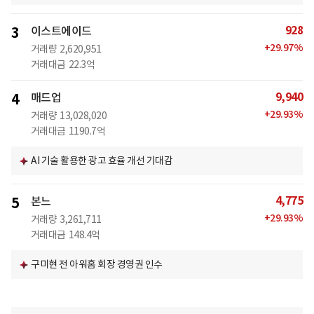
928
3
이스트에이드
+
29.97
%
거래량
2,620,951
거래대금
22.3억
9,940
4
매드업
+
29.93
%
거래량
13,028,020
거래대금
1190.7억
AI 기술 활용한 광고 효율 개선 기대감
4,775
5
본느
+
29.93
%
거래량
3,261,711
거래대금
148.4억
구미현 전 아워홈 회장 경영권 인수