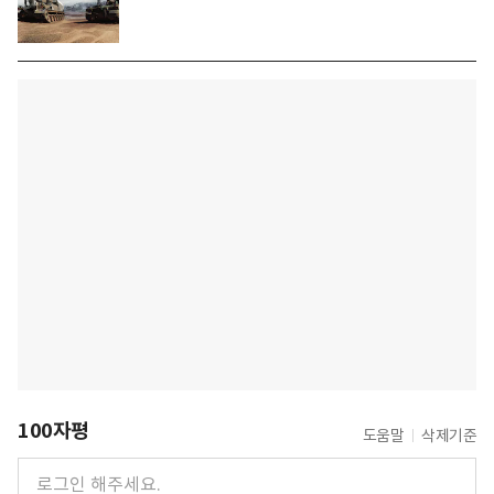
100자평
도움말
삭제기준