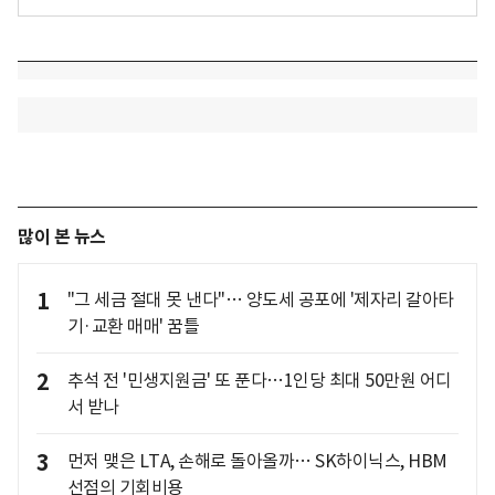
많이 본 뉴스
1
"그 세금 절대 못 낸다"… 양도세 공포에 '제자리 갈아타
기·교환 매매' 꿈틀
2
추석 전 '민생지원금' 또 푼다…1인당 최대 50만원 어디
서 받나
3
먼저 맺은 LTA, 손해로 돌아올까… SK하이닉스, HBM
선점의 기회비용