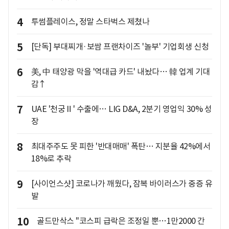
4
투썸플레이스, 정말 스타벅스 제쳤나
5
[단독] 부대찌개·보쌈 프랜차이즈 '놀부' 기업회생 신청
6
美, 中 태양광 막을 '역대급 카드' 내놨다… 韓 업계 기대
감↑
7
UAE '천궁Ⅱ' 수출에… LIG D&A, 2분기 영업익 30% 성
장
8
최대주주도 못 피한 '반대매매' 폭탄… 지분율 42%에서
18%로 추락
9
[사이언스샷] 코로나가 깨웠다, 잠복 바이러스가 중증 유
발
10
골드만삭스 "코스피 급락은 조정일 뿐…1만2000 간