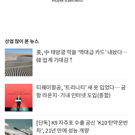
산업 많이 본 뉴스
美, 中 태양광 막을 '역대급 카드' 내놨다…
韓 업계 기대감↑
티웨이항공, '트리니티' 새 옷 입었다… 공
항 라운지·기내 인터넷 도입(종합)
[단독] K9 자주포 수출 공신 'K10 탄약운반
차', 21년 만에 성능 개량