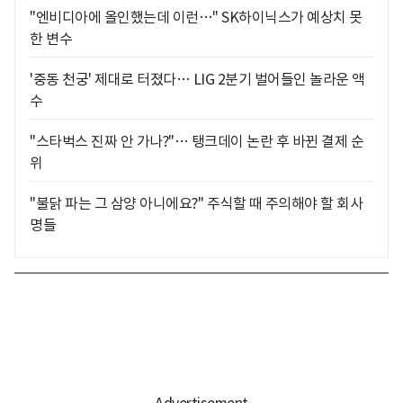
"엔비디아에 올인했는데 이런…" SK하이닉스가 예상치 못
한 변수
'중동 천궁' 제대로 터졌다… LIG 2분기 벌어들인 놀라운 액
수
"스타벅스 진짜 안 가나?"… 탱크데이 논란 후 바뀐 결제 순
위
"불닭 파는 그 삼양 아니에요?" 주식할 때 주의해야 할 회사
명들