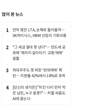
많이 본 뉴스
1
먼저 맺은 LTA, 손해로 돌아올까…
SK하이닉스, HBM 선점의 기회비용
2
"그 세금 절대 못 낸다"… 양도세 공
포에 '제자리 갈아타기·교환 매매'
꿈틀
3
최대주주도 못 피한 '반대매매' 폭
탄… 지분율 42%에서 18%로 추락
4
[당신의 생각은] "치킨 다리 먼저 먹
은 남친, 누구 잘못?"… 커플 싸움도
AI에 묻는다