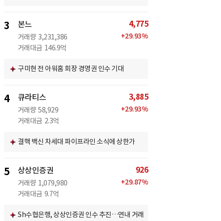
4,775
3
본느
+
29.93
%
거래량
3,231,386
거래대금
146.9억
구미현 전 아워홈 회장 경영권 인수 기대
3,885
4
큐라티스
+
29.93
%
거래량
58,929
거래대금
2.3억
결핵 백신 차세대 파이프라인 소식에 상한가
926
5
상상인증권
+
29.87
%
거래량
1,079,980
거래대금
9.7억
Sh수협은행, 상상인증권 인수 추진…연내 거래