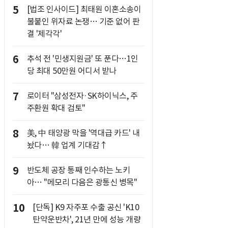
5
[법조 인사이드] 최태원 이혼소송이
불붙인 위자료 논쟁… 기준 없어 판
결 '제각각'
6
추석 전 '민생지원금' 또 푼다…1인
당 최대 50만원 어디서 받나
7
로이터 "삼성전자·SK하이닉스, 주
주환원 확대 검토"
8
美, 中 태양광 막을 '역대급 카드' 내
놨다… 韓 업계 기대감↑
9
반도체 공장 통째 인수하는 노키
아… "메모리 다음은 광통신 병목"
10
[단독] K9 자주포 수출 공신 'K10
탄약운반차', 21년 만에 성능 개량