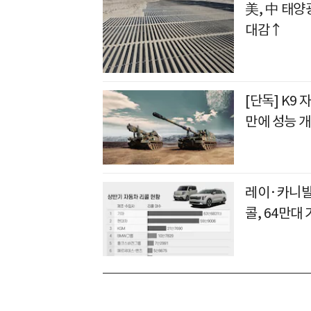
美, 中 태양
대감↑
[단독] K9 
만에 성능 
레이·카니발
콜, 64만대 