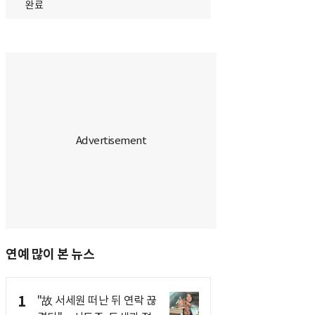
완료
연예 많이 본 뉴스
1
"故 서세원 떠난 뒤 연락 끊