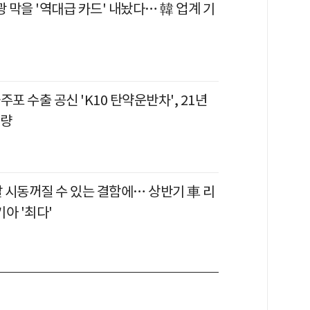
광 막을 '역대급 카드' 내놨다… 韓 업계 기
자주포 수출 공신 'K10 탄약운반차', 21년
개량
 시동꺼질 수 있는 결함에… 상반기 車 리
기아 '최다'