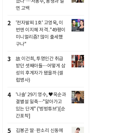
겼다"…서동주, 동생과 절
연 고백
2
'전자발찌 1호' 고영욱, 이
번엔 이지혜 저격.."49평이
미니멀리즘? 많이 출세했
구나"
3
故 이건희, 투명인간 취급
받던 셋째아들…어떻게 삼
성의 후계자가 됐을까 (셀
럽병사)
4
'나솔' 29기 영수, ♥옥순과
결별설 일축…"알아가고
있는 단계" ('벙벙튜브')[순
간포착]
5
김봉곤 딸·판소리 신동에