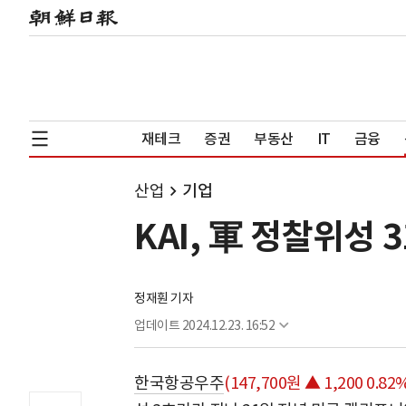
재테크
증권
부동산
IT
금융
산업
기업
KAI, 軍 정찰위성 
정재훤 기자
업데이트
2024.12.23. 16:52
한국항공우주
(147,700원 ▲ 1,200 0.82