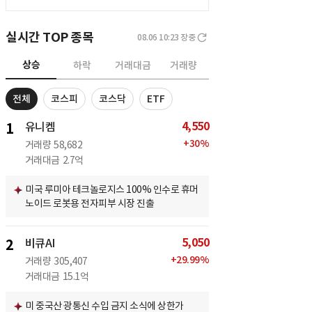
실시간 TOP 종목
08.06 10:23
장중
상승
하락
거래대금
거래량
전체
코스피
코스닥
ETF
4,550
1
유니켐
+
30
%
거래량
58,682
거래대금
2.7억
미국 루미아 테크놀로지스 100% 인수로 휴머
노이드 로봇용 전자피부 시장 진출
5,050
2
비큐AI
+
29.99
%
거래량
305,407
거래대금
15.1억
미 중국산 광통신 수입 금지 소식에 상한가