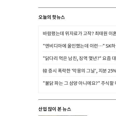
오늘의 핫뉴스
바람폈는데 위자료가 고작? 최태원 이혼
"엔비디아에 올인했는데 이런…" SK
"닭다리 먹은 남친, 징역 몇년?" 요즘 
韓 증시 폭락한 '악몽의 그날', 지분 2
"불닭 파는 그 삼양 아니에요?" 주식할
산업 많이 본 뉴스