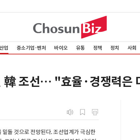
산업
중소기업·벤처
바이오
유통
정책
정치
사회
 韓 조선… "효율·경쟁력은 
를 밑돌 것으로 전망된다. 조선업계가 극심한