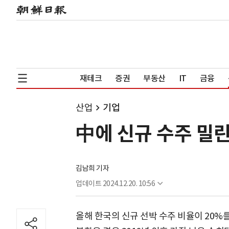
재테크
증권
부동산
IT
금융
산업
기업
中에 신규 수주 밀린
김남희 기자
업데이트
2024.12.20. 10:56
올해 한국의 신규 선박 수주 비율이 20%