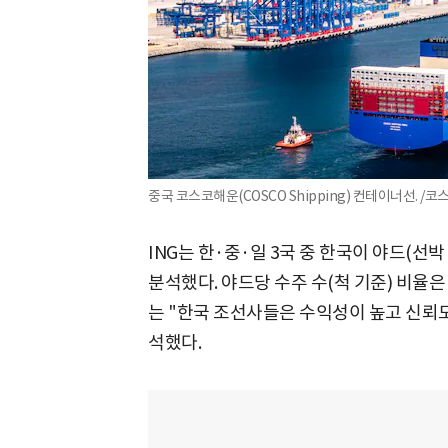
중국 코스코해운(COSCO Shipping) 컨테이너선. /
ING는 한·중·일 3국 중 한국이 야드(선
분석했다. 야드당 수주 수(척 기준) 비율은 한국 
는 "한국 조선사들은 수익성이 높고 신뢰도
석했다.