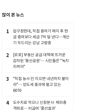
많이 본 뉴스
1
압구정현대, 직접 증여가 매각 후 현
금 증여보다 세금 7억 덜 낸다…계산
기 두드리는 강남 고령층
2
[르포] 부동산 공급 대책에 뜨거운
감자된 '용산공원'… 시민들은 "녹지
지켜야"
3
"직접 농사 안 지으면 내년까지 팔아
라"… 양도세 중과에 떨고 있는
6070
4
도수치료 막으니 신장분사·체외충
격파로… 비급여 '풍선효과'