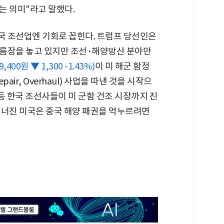
는 의미"라고 말했다.
국 조선업엔 기회로 꼽힌다. 트럼프 당선인은
으름장을 놓고 있지만 조선·해양방산 분야만
9,400원 ▼ 1,300 -1.43%)
이 미 해군 함정
pair, Overhaul) 사업을 따낸 것을 시작으
등 한국 조선사들이 미 군함 건조 시장까지 진
무너진 미국은 중국 해양 패권을 억누르려면