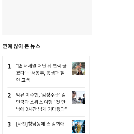
연예 많이 본 뉴스
1
"故 서세원 떠난 뒤 연락 끊
겼다"…서동주, 동생과 절
연 고백
2
악뮤 이수현, '김성주子' 김
민국과 스위스 여행 "첫 만
남에 2시간 넘게 기다렸다"
3
[사진]청담동에 뜬 김희애