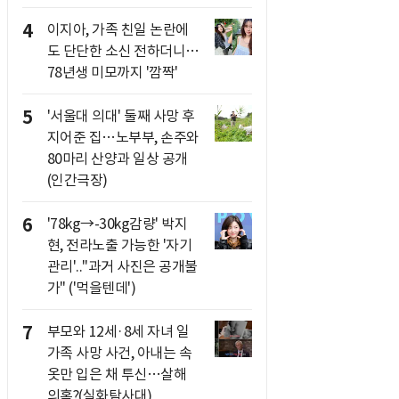
4
이지아, 가족 친일 논란에
도 단단한 소신 전하더니…
78년생 미모까지 '깜짝'
5
'서울대 의대' 둘째 사망 후
지어준 집…노부부, 손주와
80마리 산양과 일상 공개
(인간극장)
6
'78kg→-30kg감량' 박지
현, 전라노출 가능한 '자기
관리'.."과거 사진은 공개불
가" ('먹을텐데')
7
부모와 12세·8세 자녀 일
가족 사망 사건, 아내는 속
옷만 입은 채 투신…살해
의혹?(실화탐사대)