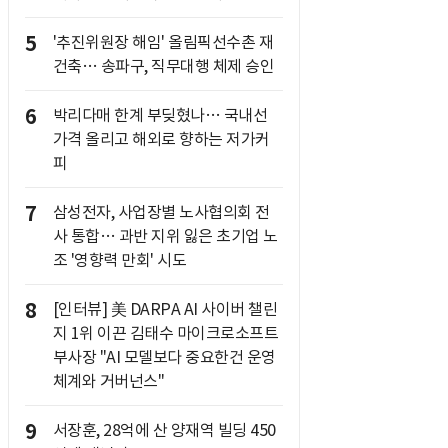
5
'추진위원장 해임' 올림픽선수촌 재
건축… 송파구, 직무대행 체제 승인
6
박리다매 한계 부딪혔나… 국내선
가격 올리고 해외로 향하는 저가커
피
7
삼성전자, 사업장별 노사협의회 전
사 통합… 과반 지위 잃은 초기업 노
조 '영향력 만회' 시도
8
[인터뷰] 美 DARPA AI 사이버 챌린
지 1위 이끈 김태수 마이크로소프트
부사장 "AI 모델보다 중요한건 운영
체계와 거버넌스"
9
서장훈, 28억에 산 양재역 빌딩 450