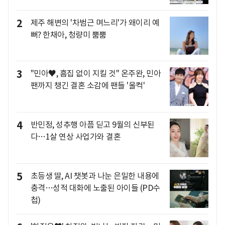
2
제주 해변의 '차범근 며느리'가 왜이리 예
뻐? 한채아, 청량미 뿜뿜
3
"민아♥, 흠집 없이 지킬 것" 온주완, 민아
팬까지 챙긴 결혼 소감에 팬들 '울컥'
4
반민정, 성추행 아픔 딛고 9월의 신부된
다…1살 연상 사업가와 결혼
5
초등생 딸, AI 챗봇과 나눈 은밀한 내용에
충격…성적 대화에 노출된 아이들 (PD수
첩)