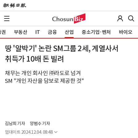
증권
부동산
IT
금융
산업
중소기업·벤처
바이오
땅 '알박기' 논란 SM그룹 2세, 계열사서
취득가 10배 돈 빌려
채무는 개인 회사인 ㈜라도로 넘겨
SM "개인 자산을 담보로 제공한 것"
김남희 기자
양범수 기자
업데이트
2024.12.04. 08:48