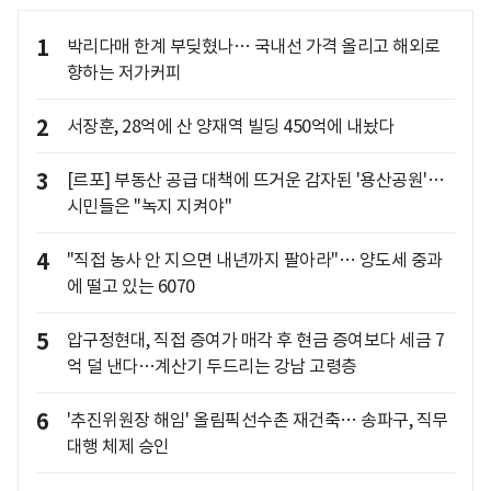
1
박리다매 한계 부딪혔나… 국내선 가격 올리고 해외로
향하는 저가커피
2
서장훈, 28억에 산 양재역 빌딩 450억에 내놨다
3
[르포] 부동산 공급 대책에 뜨거운 감자된 '용산공원'…
시민들은 "녹지 지켜야"
4
"직접 농사 안 지으면 내년까지 팔아라"… 양도세 중과
에 떨고 있는 6070
5
압구정현대, 직접 증여가 매각 후 현금 증여보다 세금 7
억 덜 낸다…계산기 두드리는 강남 고령층
6
'추진위원장 해임' 올림픽선수촌 재건축… 송파구, 직무
대행 체제 승인