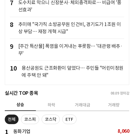
7
도수치료 막으니 신장분사·체외충격파로… 비급여 '풍
선효과'
8
추미애 "국가직 소방공무원 인건비, 경기도가 1조원 이
상 부담… 재정 개혁 시급"
9
[주간 특산물] 폭염을 이겨내는 푸릇함… '대관령 배추·
무'
10
용산공원도 근조화환이 덮었다… 주민들 "어린이정원
에 주택 안 돼"
실시간 TOP 종목
08.09
장마감
상승
하락
거래대금
거래량
전체
코스피
코스닥
ETF
8,060
1
동화기업