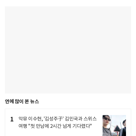
연예 많이 본 뉴스
1
악뮤 이수현, '김성주子' 김민국과 스위스
여행 "첫 만남에 2시간 넘게 기다렸다"