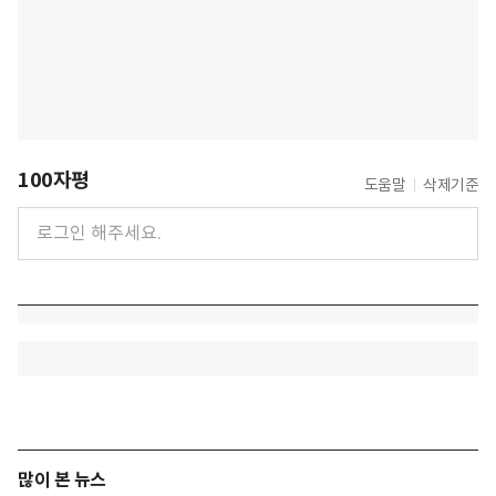
100자평
도움말
삭제기준
많이 본 뉴스