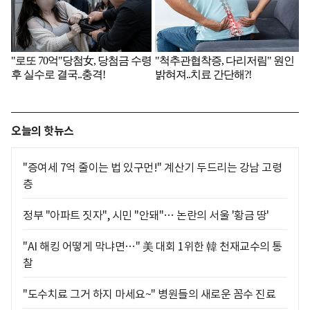
오늘의 핫뉴스
"증여세 7억 줄이는 법 있구먼!" 계산기 두드리는 강남 고령
층
정부 "아파트 짓자", 시민 "안돼"… 논란의 서울 '황금 땅'
"AI 해킹 어떻게 막냐면…" 美 대회 1위한 韓 천재교수의 통
찰
"도수치료 그거 하지 마세요~" 병원들의 새로운 꼼수 진료