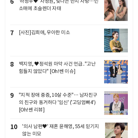
6
'하정우♥' 차정원, 빛나는 반지 자랑…민
소매에 초슬렌더 자태
7
[사진]김희애, 우아한 미소
8
백지영, ♥정석원 마약 사건 언급.."고난
힘들지 않았다" [Oh!쎈 이슈]
9
"지적 장애 중증, 10살 수준"… 남자친구
의 친구와 동거하다 '임신' ('고딩엄빠4')
[Oh!쎈 리뷰]
10
'의사 남편♥' 재혼 윤해영, 55세 믿기지
않는 미모