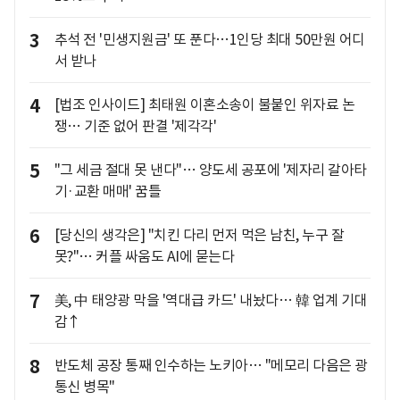
3
추석 전 '민생지원금' 또 푼다…1인당 최대 50만원 어디
서 받나
4
[법조 인사이드] 최태원 이혼소송이 불붙인 위자료 논
쟁… 기준 없어 판결 '제각각'
5
"그 세금 절대 못 낸다"… 양도세 공포에 '제자리 갈아타
기·교환 매매' 꿈틀
6
[당신의 생각은] "치킨 다리 먼저 먹은 남친, 누구 잘
못?"… 커플 싸움도 AI에 묻는다
7
美, 中 태양광 막을 '역대급 카드' 내놨다… 韓 업계 기대
감↑
8
반도체 공장 통째 인수하는 노키아… "메모리 다음은 광
통신 병목"