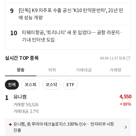
9
[단독] K9 자주포 수출 공신 'K10 탄약운반차', 21년 만
에 성능 개량
10
티웨이항공, '트리니티' 새 옷 입었다… 공항 라운지·
기내 인터넷 도입
실시간 TOP 종목
08.06 11:37
장중
상승
하락
거래대금
거래량
전체
코스피
코스닥
ETF
4,550
1
유니켐
+
30
%
거래량
59,526
거래대금
2.7억
유니켐, 美 루미아 테크놀로지스 100% 인수…전자피부 시장
진출