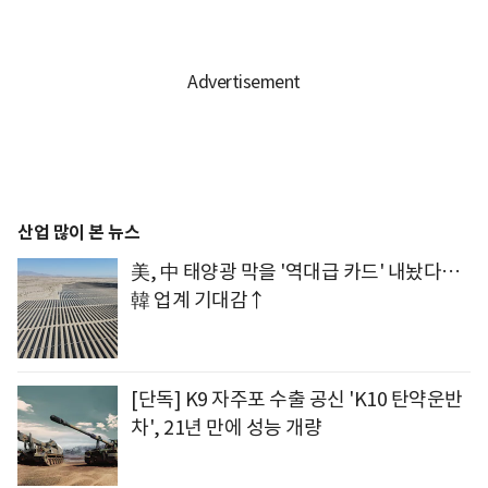
산업 많이 본 뉴스
美, 中 태양광 막을 '역대급 카드' 내놨다…
韓 업계 기대감↑
[단독] K9 자주포 수출 공신 'K10 탄약운반
차', 21년 만에 성능 개량