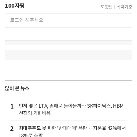
100자평
도움말
삭제기준
많이 본 뉴스
1
먼저 맺은 LTA, 손해로 돌아올까… SK하이닉스, HBM
선점의 기회비용
2
최대주주도 못 피한 '반대매매' 폭탄… 지분율 42%에서
18%로 추락