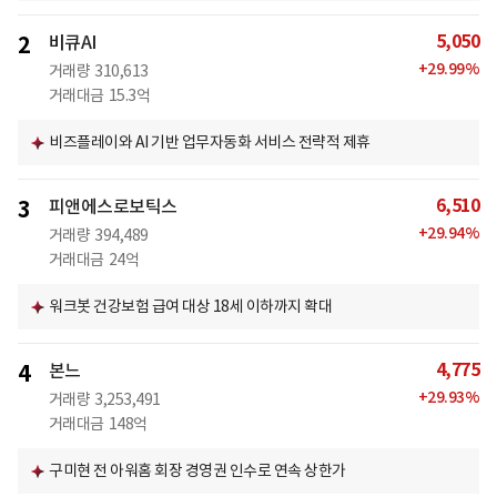
5,050
2
비큐AI
+
29.99
%
거래량
310,613
거래대금
15.3억
비즈플레이와 AI 기반 업무자동화 서비스 전략적 제휴
6,510
3
피앤에스로보틱스
+
29.94
%
거래량
394,489
거래대금
24억
워크봇 건강보험 급여 대상 18세 이하까지 확대
4,775
4
본느
+
29.93
%
거래량
3,253,491
거래대금
148억
구미현 전 아워홈 회장 경영권 인수로 연속 상한가