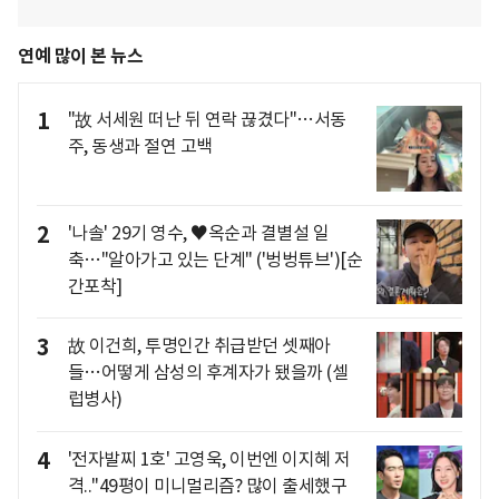
연예 많이 본 뉴스
1
"故 서세원 떠난 뒤 연락 끊겼다"…서동
주, 동생과 절연 고백
2
'나솔' 29기 영수, ♥옥순과 결별설 일
축…"알아가고 있는 단계" ('벙벙튜브')[순
간포착]
3
故 이건희, 투명인간 취급받던 셋째아
들…어떻게 삼성의 후계자가 됐을까 (셀
럽병사)
4
'전자발찌 1호' 고영욱, 이번엔 이지혜 저
격.."49평이 미니멀리즘? 많이 출세했구