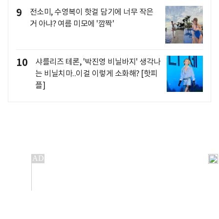
9
전소미, 수영복이 핫걸 담기에 너무 작은
거 아냐? 여름 미모에 '깜짝'
10
샤를리즈 테론, '박진영 비닐바지' 생각나
는 비닐치마..이걸 이렇게 소화해? [핫피
플]
개인정보처리방침
앱설치(Android)
본 사이트의 주가 시세정보는 정보 제공 목적이며, 오류가