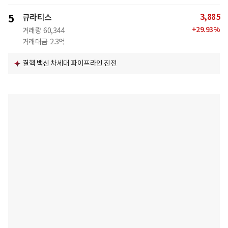
3,885
5
큐라티스
+
29.93
%
거래량
60,344
거래대금
2.3억
결핵 백신 차세대 파이프라인 진전