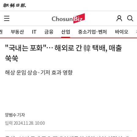
권
부동산
IT
금융
산업
중소기업·벤처
바이오
"국내는 포화"… 해외로 간 韓 택배, 매출
쑥쑥
해상 운임 상승·기저 효과 영향
양범수 기자
입력
2024.11.28. 10:00