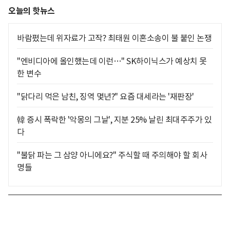
오늘의 핫뉴스
바람폈는데 위자료가 고작? 최태원 이혼소송이 불 붙인 논쟁
"엔비디아에 올인했는데 이런…" SK하이닉스가 예상치 못
한 변수
"닭다리 먹은 남친, 징역 몇년?" 요즘 대세라는 '재판장'
韓 증시 폭락한 '악몽의 그날', 지분 25% 날린 최대주주가 있
다
"불닭 파는 그 삼양 아니에요?" 주식할 때 주의해야 할 회사
명들