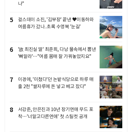
나"
5
걸스데이 소진, '김부장' 끝낸 ♥이동하와
여름휴가 갔나..초록 수영복 '눈길'
6
'故 최진실 딸' 최준희, 다낭 물속에서 뽐낸
'뼈말라'…"여름 몸매 잘 가꿔놓았지요"
7
이경애, '미쳤다'던 논밭식당으로 하루 매
출 2천 "쌀자루에 돈 넣고 베고 잤다"
8
서강준, 안은진과 10년 장기연애 무드 포
착…'너말고다른연애' 첫 스틸컷 공개