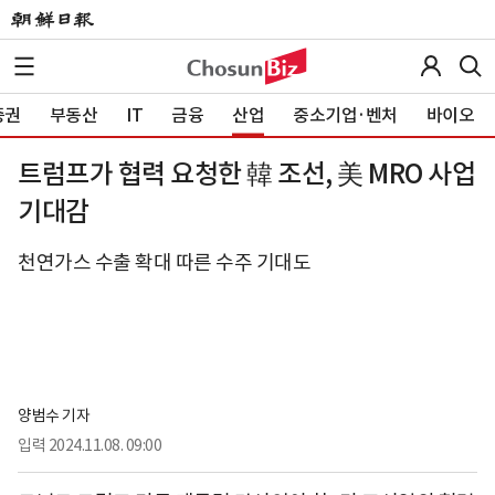
증권
부동산
IT
금융
산업
중소기업·벤처
바이오
트럼프가 협력 요청한 韓 조선, 美 MRO 사업
기대감
천연가스 수출 확대 따른 수주 기대도
양범수 기자
입력
2024.11.08. 09:00