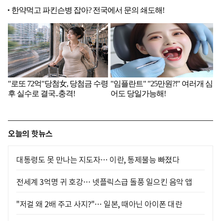
오늘의 핫뉴스
대통령도 못 만나는 지도자… 이란, 통제불능 빠졌다
전세계 3억명 귀 호강… 넷플릭스급 돌풍 일으킨 음악 앱
"저걸 왜 2배 주고 사지?"… 일본, 때아닌 아이폰 대란