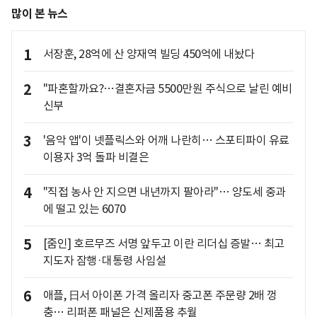
많이 본 뉴스
1
서장훈, 28억에 산 양재역 빌딩 450억에 내놨다
2
"파혼할까요?…결혼자금 5500만원 주식으로 날린 예비
신부
3
'음악 앱'이 넷플릭스와 어깨 나란히… 스포티파이 유료
이용자 3억 돌파 비결은
4
"직접 농사 안 지으면 내년까지 팔아라"… 양도세 중과
에 떨고 있는 6070
5
[줌인] 호르무즈 서명 앞두고 이란 리더십 증발… 최고
지도자 잠행·대통령 사임설
6
애플, 日서 아이폰 가격 올리자 중고폰 주문량 2배 껑
충… 리퍼폰 패널은 신제품용 추월