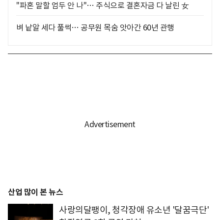
"파혼 말할 엄두 안 나"… 주식으로 결혼자금 다 날린 女
벼 낱알 세다 풀썩… 공무원 목숨 앗아간 60년 관행
산업 많이 본 뉴스
사랑의달팽이, 청각장애 유소년 '달꿈극단'