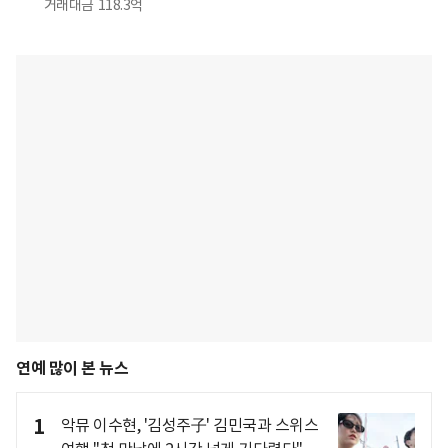
거래대금
118.3억
연예 많이 본 뉴스
1
악뮤 이수현, '김성주子' 김민국과 스위스