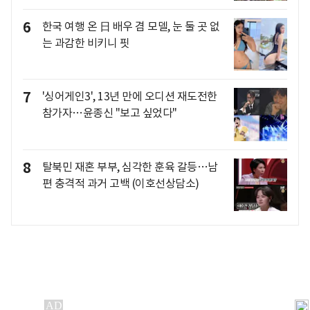
6
한국 여행 온 日 배우 겸 모델, 눈 둘 곳 없
는 과감한 비키니 핏
7
'싱어게인3', 13년 만에 오디션 재도전한
참가자…윤종신 "보고 싶었다"
8
탈북민 재혼 부부, 심각한 훈육 갈등…남
편 충격적 과거 고백 (이호선상담소)