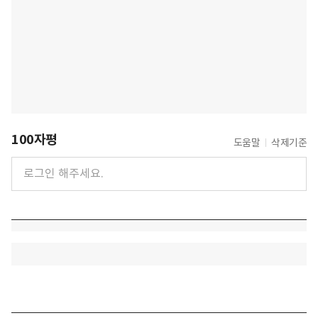
100자평
도움말
삭제기준