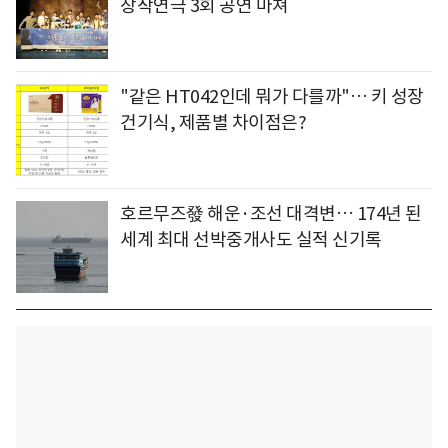
창작연극 3회 공연 마쳐
"같은 HT042인데 뭐가 다를까"… 키 성장
건기식, 제품별 차이점은?
호르무즈發 해운·조선 대격변… 174년 된
세계 최대 선박중개사도 실적 신기록