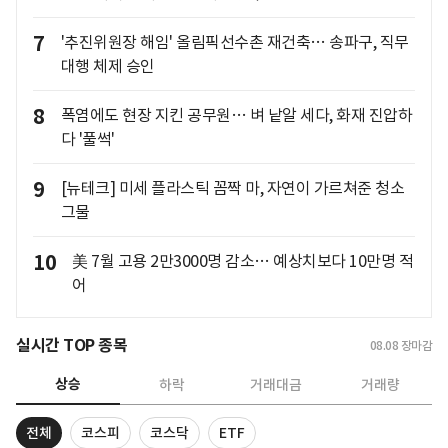
7
'추진위원장 해임' 올림픽선수촌 재건축… 송파구, 직무
대행 체제 승인
8
폭염에도 현장 지킨 공무원… 벼 낱알 세다, 화재 진압하
다 '풀썩'
9
[뉴테크] 미세 플라스틱 꼼짝 마, 자연이 가르쳐준 청소
그물
10
美 7월 고용 2만3000명 감소… 예상치보다 10만명 적
어
실시간 TOP 종목
08.08
장마감
상승
하락
거래대금
거래량
전체
코스피
코스닥
ETF