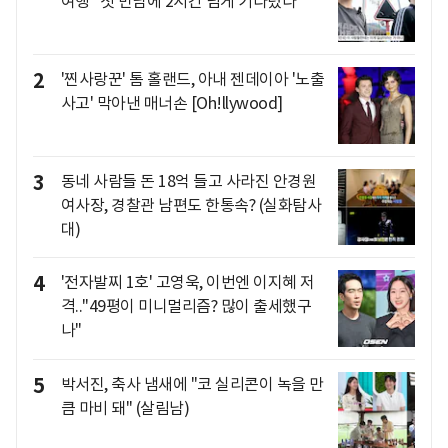
여행 "첫 만남에 2시간 넘게 기다렸다"
2
'찐사랑꾼' 톰 홀랜드, 아내 젠데이아 '노출
사고' 막아낸 매너손 [Oh!llywood]
3
동네 사람들 돈 18억 들고 사라진 안경원
여사장, 경찰관 남편도 한통속? (실화탐사
대)
4
'전자발찌 1호' 고영욱, 이번엔 이지혜 저
격.."49평이 미니멀리즘? 많이 출세했구
나"
5
박서진, 축사 냄새에 "코 실리콘이 녹을 만
큼 마비 돼" (살림남)