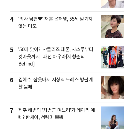
4
'의사 남편♥' 재혼 윤해영, 55세 믿기지
않는 미모
5
'50대 맞아?' 샤를리즈 테론, 시스루부터
컷아웃까지...패션 아우라[지형준의
Behind]
6
김혜수, 잠옷마저 시상식 드레스 방불케
할 몸매
7
제주 해변의 '차범근 며느리'가 왜이리 예
뻐? 한채아, 청량미 뿜뿜