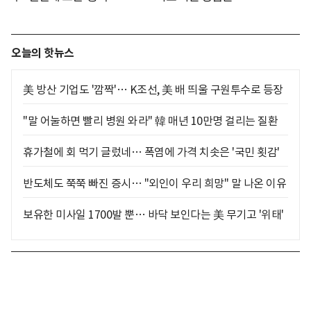
오늘의 핫뉴스
美 방산 기업도 '깜짝'… K조선, 美 배 띄울 구원투수로 등장
"말 어눌하면 빨리 병원 와라" 韓 매년 10만명 걸리는 질환
휴가철에 회 먹기 글렀네… 폭염에 가격 치솟은 '국민 횟감'
반도체도 쭉쭉 빠진 증시… "외인이 우리 희망" 말 나온 이유
보유한 미사일 1700발 뿐… 바닥 보인다는 美 무기고 '위태'