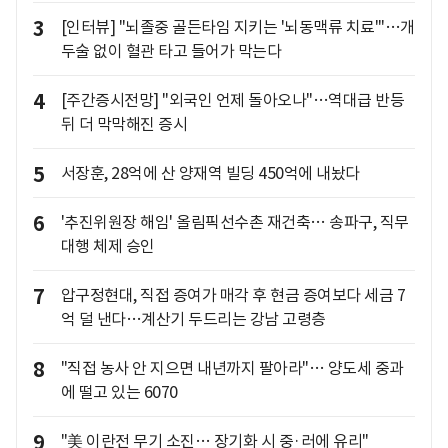
3
[인터뷰] "뇌졸중 골든타임 지키는 '뇌동맥류 치료'"…개
두술 없이 혈관 타고 들어가 막는다
4
[주간증시전망] "외국인 언제 돌아오나"…역대급 반등
뒤 더 막막해진 증시
5
서장훈, 28억에 산 양재역 빌딩 450억에 내놨다
6
'추진위원장 해임' 올림픽선수촌 재건축… 송파구, 직무
대행 체제 승인
7
압구정현대, 직접 증여가 매각 후 현금 증여보다 세금 7
억 덜 낸다…계산기 두드리는 강남 고령층
8
"직접 농사 안 지으면 내년까지 팔아라"… 양도세 중과
에 떨고 있는 6070
9
"美 이란전 무기 소진… 장기화 시 중·러에 유리"