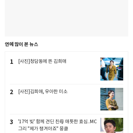
연예 많이 본 뉴스
1
[사진]청담동에 뜬 김희애
2
[사진]김희애, 우아한 미소
3
'17억 빚' 함께 견딘 친母 애틋한 효심..MC
그리 "제가 챙겨야죠" 뭉클