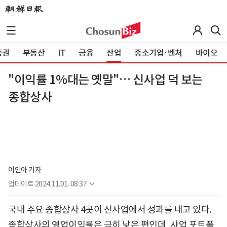
증권
부동산
IT
금융
산업
중소기업·벤처
바이오
"이익률 1%대는 옛말"… 신사업 덕 보는
종합상사
이인아 기자
업데이트
2024.11.01. 08:37
국내 주요 종합상사 4곳이 신사업에서 성과를 내고 있다.
종합상사의 영업이익률은 극히 낮은 편인데, 사업 포트폴