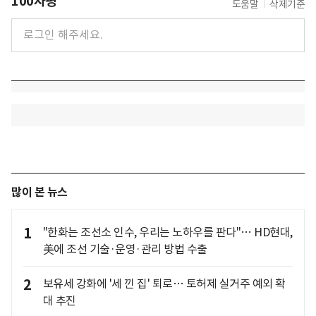
100자평
도움말
삭제기준
많이 본 뉴스
1
"한화는 조선소 인수, 우리는 노하우를 판다"… HD현대,
美에 조선 기술·운영·관리 방법 수출
2
보유세 강화에 '세 낀 집' 퇴로… 토허제 실거주 예외 확
대 추진