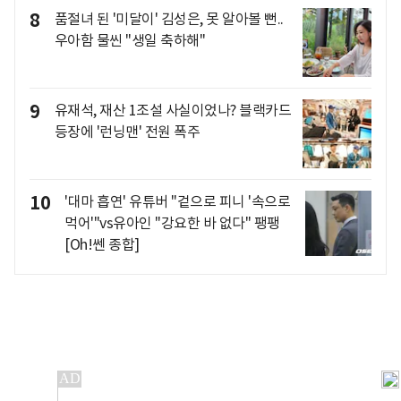
8
품절녀 된 '미달이' 김성은, 못 알아볼 뻔..
우아함 물씬 "생일 축하해"
9
유재석, 재산 1조설 사실이었나? 블랙카드
등장에 '런닝맨' 전원 폭주
10
'대마 흡연' 유튜버 "겉으로 피니 '속으로
먹어'"vs유아인 "강요한 바 없다" 팽팽
[Oh!쎈 종합]