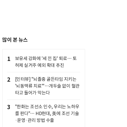
많이 본 뉴스
1
보유세 강화에 '세 낀 집' 퇴로… 토
허제 실거주 예외 확대 추진
2
[인터뷰] "뇌졸중 골든타임 지키는
'뇌동맥류 치료'"…개두술 없이 혈관
타고 들어가 막는다
3
"한화는 조선소 인수, 우리는 노하우
를 판다"… HD현대, 美에 조선 기술
·운영·관리 방법 수출