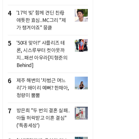
4
'17억 빚' 함께 견딘 친母
애틋한 효심..MC그리 "제
가 챙겨야죠" 뭉클
5
'50대 맞아?' 샤를리즈 테
론, 시스루부터 컷아웃까
지...패션 아우라[지형준의
Behind]
6
제주 해변의 '차범근 며느
리'가 왜이리 예뻐? 한채아,
청량미 뿜뿜
7
방은희 "두 번의 결혼 실패..
아들 허락받고 이혼 결심"
('특종세상')