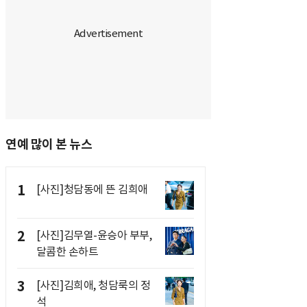
연예 많이 본 뉴스
1
[사진]청담동에 뜬 김희애
2
[사진]김무열-윤승아 부부,
달콤한 손하트
3
[사진]김희애, 청담룩의 정
석