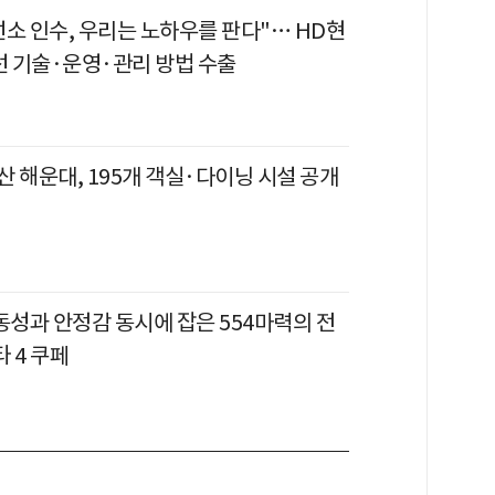
선소 인수, 우리는 노하우를 판다"… HD현
선 기술·운영·관리 방법 수출
 해운대, 195개 객실·다이닝 시설 공개
동성과 안정감 동시에 잡은 554마력의 전
타 4 쿠페