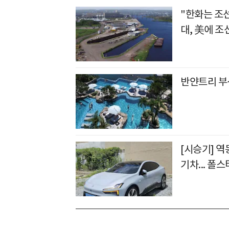
"한화는 조
대, 美에 조
반얀트리 부산
[시승기] 역
기차... 폴스