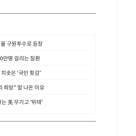
 띄울 구원투수로 등장
10만명 걸리는 질환
치솟은 '국민 횟감'
 희망" 말 나온 이유
는 美 무기고 '위태'