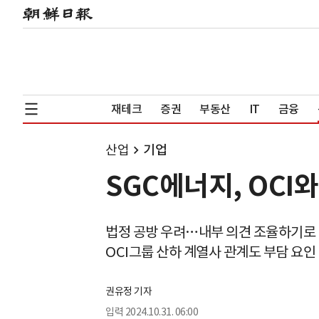
재테크
증권
부동산
IT
금융
산업
기업
SGC에너지, OCI
법정 공방 우려…내부 의견 조율하기로
OCI그룹 산하 계열사 관계도 부담 요인
권유정 기자
입력
2024.10.31. 06:00