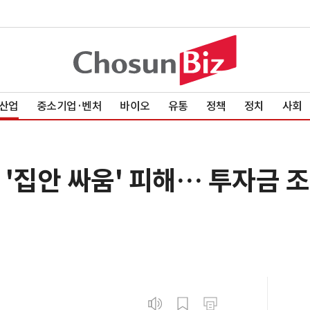
산업
중소기업·벤처
바이오
유통
정책
정치
사회
와 '집안 싸움' 피해… 투자금 