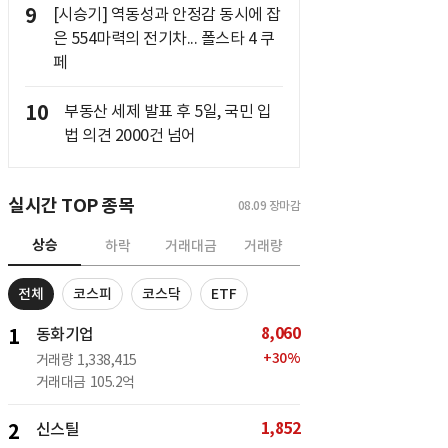
9
[시승기] 역동성과 안정감 동시에 잡
은 554마력의 전기차... 폴스타 4 쿠
페
10
부동산 세제 발표 후 5일, 국민 입
법 의견 2000건 넘어
실시간 TOP 종목
08.09
장마감
상승
하락
거래대금
거래량
전체
코스피
코스닥
ETF
8,060
1
동화기업
+
30
%
거래량
1,338,415
거래대금
105.2억
1,852
2
신스틸