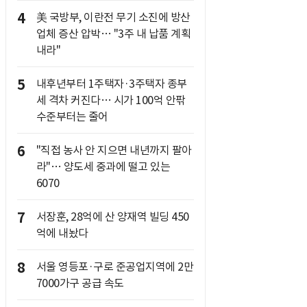
4
美 국방부, 이란전 무기 소진에 방산
업체 증산 압박… "3주 내 납품 계획
내라"
5
내후년부터 1주택자·3주택자 종부
세 격차 커진다… 시가 100억 안팎
수준부터는 줄어
6
"직접 농사 안 지으면 내년까지 팔아
라"… 양도세 중과에 떨고 있는
6070
7
서장훈, 28억에 산 양재역 빌딩 450
억에 내놨다
8
서울 영등포·구로 준공업지역에 2만
7000가구 공급 속도