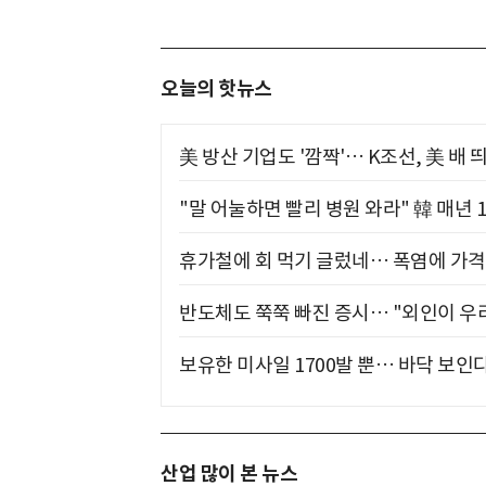
오늘의 핫뉴스
美 방산 기업도 '깜짝'… K조선, 美 배
"말 어눌하면 빨리 병원 와라" 韓 매년 
휴가철에 회 먹기 글렀네… 폭염에 가격 
반도체도 쭉쭉 빠진 증시… "외인이 우리
보유한 미사일 1700발 뿐… 바닥 보인다
산업 많이 본 뉴스